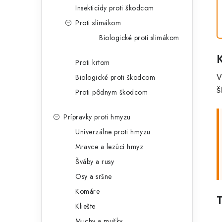
Insekticídy proti škodcom
Proti slimákom
Biologické proti slimákom
Proti krtom
Biologické proti škodcom
V
š
Proti pôdnym škodcom
Prípravky proti hmyzu
Univerzálne proti hmyzu
Mravce a lezúci hmyz
Šváby a rusy
Osy a sršne
Komáre
Kliešte
Muchy a mušky