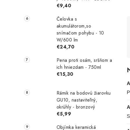
€9,40
Čelovka s
akumulátorom,so
snímačom pohybu - 10
W/600 lm
€24,70
Pena proti osám, sršňom a
ich hniezdam - 750ml
N
€15,30
A
Rámik na bodovú žiarovku
P
GU10, nastaviteľný,
okrúhly - bronzový
A
€5,99
S
Objímka keramická