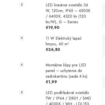
LED lineárne svietidlo 36
W, 120cm, IP65 – 4500K
/ 6400K, 4320 lm (120
lm/W), G – Series
€19,90
11 W Elektrický lapač
hmyzu, 40 m²
€26,80
Montážne klipy pre LED
panel – uchytenie do
sadrokartónu (sada 4 ks)
€1,99
LED podhľadové svietidlo
7W / IP44 / DR01 / SMD
/ 4000K / WH - LDL153