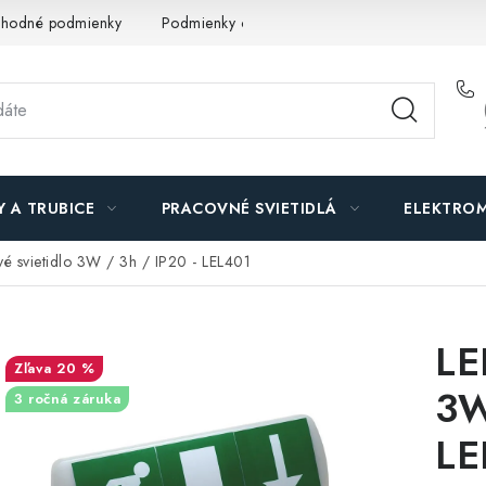
hodné podmienky
Podmienky ochrany osobných údajov
O n
Y A TRUBICE
PRACOVNÉ SVIETIDLÁ
ELEKTROM
é svietidlo 3W / 3h / IP20 - LEL401
LE
20 %
3W
3 ročná záruka
LE