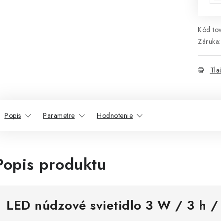
Kód tov
Záruka
:
Tla
Popis
Parametre
Hodnotenie
Popis produktu
LED núdzové svietidlo 3 W / 3 h 