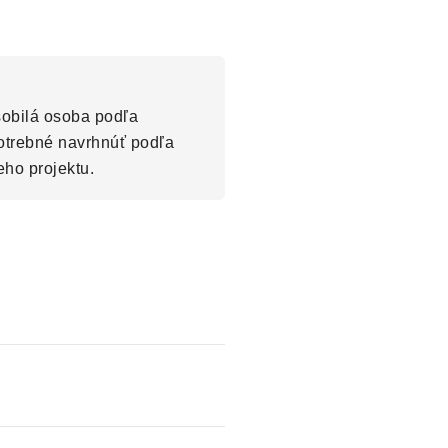
sobilá osoba podľa
otrebné navrhnúť podľa
eho projektu.