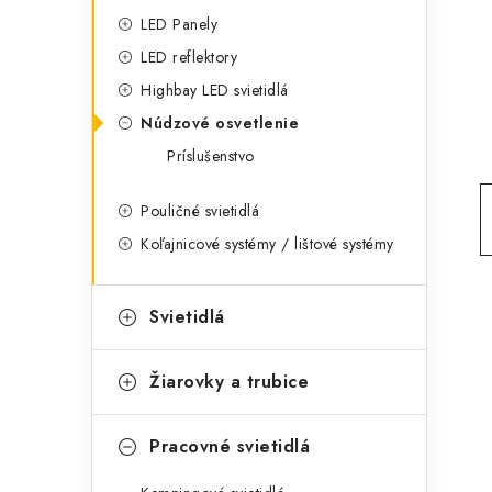
g
ý
LED Panely
ó
LED reflektory
p
r
Highbay LED svietidlá
a
i
Núdzové osvetlenie
e
n
Príslušenstvo
e
Pouličné svietidlá
l
Koľajnicové systémy / lištové systémy
Svietidlá
Žiarovky a trubice
Pracovné svietidlá