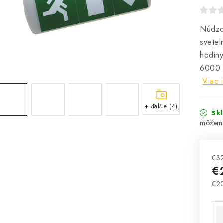
Núdzo
svete
hodiny
6000 K
Viac 
+ ďalšie (4)
Sk
€3
€
€2
Jed