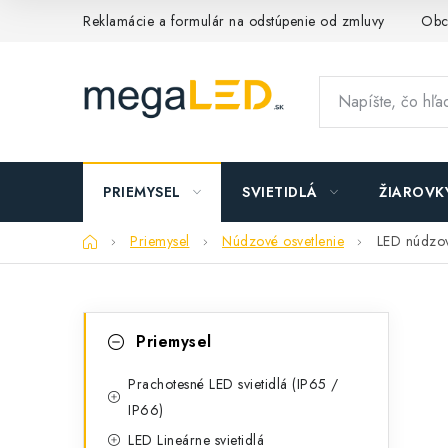
Prejsť
Reklamácie a formulár na odstúpenie od zmluvy
Obc
na
obsah
PRIEMYSEL
SVIETIDLÁ
ŽIAROVK
Domov
Priemysel
Núdzové osvetlenie
LED núdzov
B
K
Preskočiť
Priemysel
kategórie
a
o
t
Prachotesné LED svietidlá (IP65 /
č
IP66)
e
n
LED Lineárne svietidlá