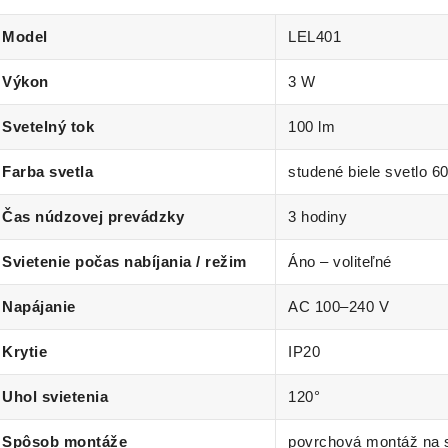
Model
LEL401
Výkon
3 W
Svetelný tok
100 lm
Farba svetla
studené biele svetlo 6
Čas núdzovej prevádzky
3 hodiny
Svietenie počas nabíjania / režim
Áno – voliteľné
Napájanie
AC 100–240 V
Krytie
IP20
Uhol svietenia
120°
Spôsob montáže
povrchová montáž na 