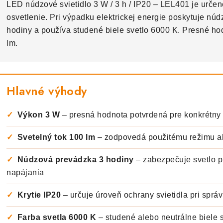
LED núdzové svietidlo 3 W / 3 h / IP20 – LEL401 je urče
osvetlenie. Pri výpadku elektrickej energie poskytuje nú
hodiny a používa studené biele svetlo 6000 K. Presné h
lm.
Hlavné výhody
✓
Výkon 3 W
– presná hodnota potvrdená pre konkrétny
✓
Svetelný tok 100 lm
– zodpovedá použitému režimu al
✓
Núdzová prevádzka 3 hodiny
– zabezpečuje svetlo p
napájania
✓
Krytie IP20
– určuje úroveň ochrany svietidla pri sprá
✓
Farba svetla 6000 K
– studené alebo neutrálne biele 