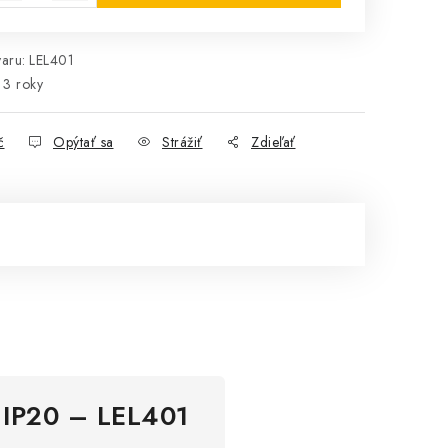
aru:
LEL401
3 roky
č
Opýtať sa
Strážiť
Zdieľať
/ IP20 – LEL401