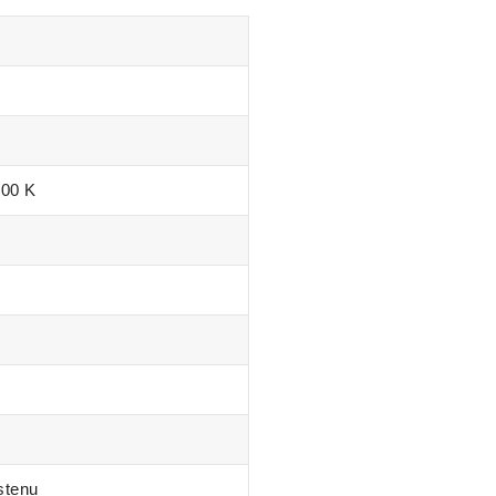
000 K
stenu