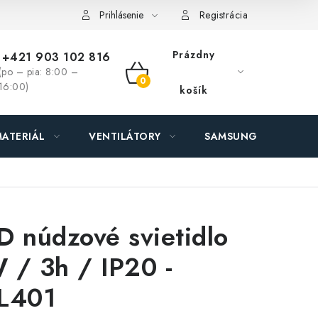
ás - MEGALED & JANTON Zákamenné
Zľavy pre profíkov
Hod
Prihlásenie
Registrácia
Prázdny
+421 903 102 816
(po – pia: 8:00 –
NÁKUPNÝ
16:00)
košík
KOŠÍK
ATERIÁL
VENTILÁTORY
SAMSUNG SVIETIDLÁ
D núdzové svietidlo
 / 3h / IP20 -
L401