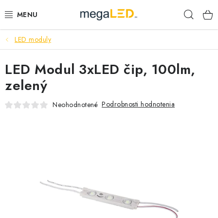
Prejsť
Hľad
na
obsah
LED moduly
PRIEMYSEL
LED Modul 3xLED čip, 100lm,
SVIETIDLÁ
zelený
ŽIAROVKY A TRUBICE
Podrobnosti hodnotenia
Neohodnotené
PRACOVNÉ SVIETIDLÁ
ELEKTROMATERIÁL
VENTILÁTORY
SAMSUNG SVIETIDLÁ