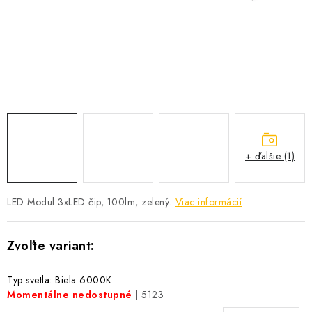
SOLÁRNE SYSTÉMY
SEZÓNNE VÝPREDAJE POĽNOPOTREBY
DOM A ZÁHRADA
OBCHODNÉ PODMIENKY
KONTAKTY
+ ďalšie (1)
O NÁS - MEGALED & JANTON ZÁKAMENNÉ
LED Modul 3xLED čip, 100lm, zelený.
Viac informácií
Reklamácie a formulár na odstúpenie od zmluvy
Obchodné podmienky
Podmienky ochrany osobných údajov
O nás - MEGALED & JANTON Zákamenné
Typ svetla: Biela 6000K
Zľavy pre profíkov
Hodnotenie obchodu
Moja objednávka
Momentálne nedostupné
| 5123