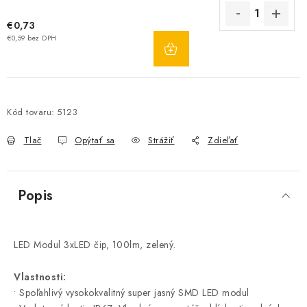
€0,73
DO
€0,59 bez DPH
KOŠÍKA
Kód tovaru:
5123
Tlač
Opýtať sa
Strážiť
Zdieľať
Popis
LED Modul 3xLED čip, 100lm, zelený.
Vlastnosti:
• Spoľahlivý vysokokvalitný super jasný SMD LED modul