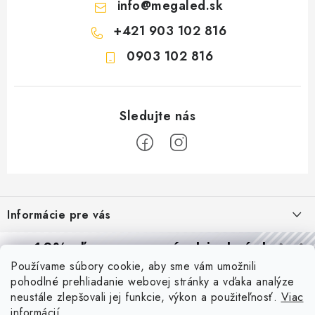
info
@
megaled.sk
+421 903 102 816
0903 102 816
Z
á
Informácie pre vás
p
ä
Reklamácie a formulár na odstúpenie od zmluvy
10% zľava
na prvú objednávku
Prijímame online platby
t
Používame súbory cookie, aby sme vám umožnili
Obchodné podmienky
Prihláste sa a
získajte
zľavu aj praktické tipy,
vďaka ktorým
i
pohodlné prehliadanie webovej stránky a vďaka analýze
budete svietiť lepšie a platiť menej.
Blog
e
Podmienky ochrany osobných údajov
neustále zlepšovali jej funkcie, výkon a použiteľnosť.
Viac
informácií
PIR vs. mikrovlnný senzor: ktorý je lepší a kedy ho použiť? +