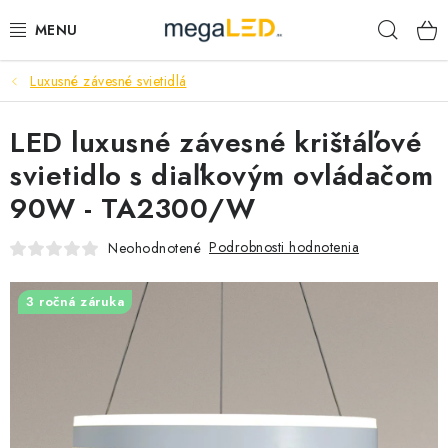
Prejsť
Hľad
na
obsah
Luxusné závesné svietidlá
PRIEMYSEL
LED luxusné závesné krištáľové
SVIETIDLÁ
svietidlo s diaľkovým ovládačom
ŽIAROVKY A TRUBICE
90W - TA2300/W
PRACOVNÉ SVIETIDLÁ
Podrobnosti hodnotenia
Neohodnotené
ELEKTROMATERIÁL
3 ročná záruka
VENTILÁTORY
SAMSUNG SVIETIDLÁ