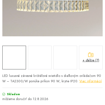
SOLÁRNE SYSTÉMY
SEZÓNNE VÝPREDAJE POĽNOPOTREBY
DOM A ZÁHRADA
OBCHODNÉ PODMIENKY
KONTAKTY
+ ďalšie (7)
O NÁS - MEGALED & JANTON ZÁKAMENNÉ
Reklamácie a formulár na odstúpenie od zmluvy
LED luxusné závesné krištáľové svietidlo s diaľkovým ovládačom 90
W – TA2300/W ponúka príkon 90 W, krytie IP20.
Viac informácií
Obchodné podmienky
Podmienky ochrany osobných údajov
O nás - MEGALED & JANTON Zákamenné
Skladom
Zľavy pre profíkov
Hodnotenie obchodu
Moja objednávka
12.8.2026