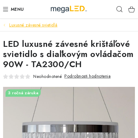
Prejsť
Hľad
na
obsah
Luxusné závesné svietidlá
PRIEMYSEL
LED luxusné závesné krištáľové
SVIETIDLÁ
svietidlo s diaľkovým ovládačom
ŽIAROVKY A TRUBICE
90W - TA2300/CH
PRACOVNÉ SVIETIDLÁ
Podrobnosti hodnotenia
Neohodnotené
ELEKTROMATERIÁL
3 ročná záruka
VENTILÁTORY
SAMSUNG SVIETIDLÁ