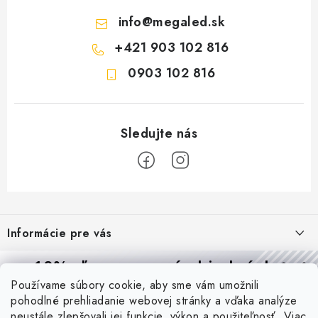
info
@
megaled.sk
+421 903 102 816
0903 102 816
Z
á
Informácie pre vás
p
ä
Reklamácie a formulár na odstúpenie od zmluvy
10% zľava
na prvú objednávku
Prijímame online platby
t
Používame súbory cookie, aby sme vám umožnili
Obchodné podmienky
Prihláste sa a
získajte
zľavu aj praktické tipy,
vďaka ktorým
i
pohodlné prehliadanie webovej stránky a vďaka analýze
budete svietiť lepšie a platiť menej.
Blog
Podmienky ochrany osobných údajov
neustále zlepšovali jej funkcie, výkon a použiteľnosť.
Viac