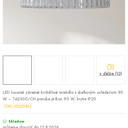
SOLÁRNE SYSTÉMY
SEZÓNNE VÝPREDAJE POĽNOPOTREBY
DOM A ZÁHRADA
OBCHODNÉ PODMIENKY
KONTAKTY
+ ďalšie (10)
O NÁS - MEGALED & JANTON ZÁKAMENNÉ
Reklamácie a formulár na odstúpenie od zmluvy
LED luxusné závesné krištáľové svietidlo s diaľkovým ovládačom 90
W – TA2300/CH ponúka príkon 90 W, krytie IP20.
Obchodné podmienky
Podmienky ochrany osobných údajov
Viac informácií
O nás - MEGALED & JANTON Zákamenné
Zľavy pre profíkov
Hodnotenie obchodu
Moja objednávka
Skladom
12.8.2026