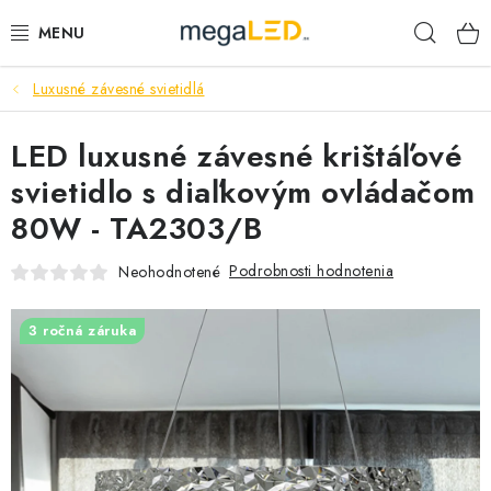
Prejsť
Hľad
na
obsah
Luxusné závesné svietidlá
PRIEMYSEL
LED luxusné závesné krištáľové
SVIETIDLÁ
svietidlo s diaľkovým ovládačom
ŽIAROVKY A TRUBICE
80W - TA2303/B
PRACOVNÉ SVIETIDLÁ
Podrobnosti hodnotenia
Neohodnotené
ELEKTROMATERIÁL
3 ročná záruka
VENTILÁTORY
SAMSUNG SVIETIDLÁ