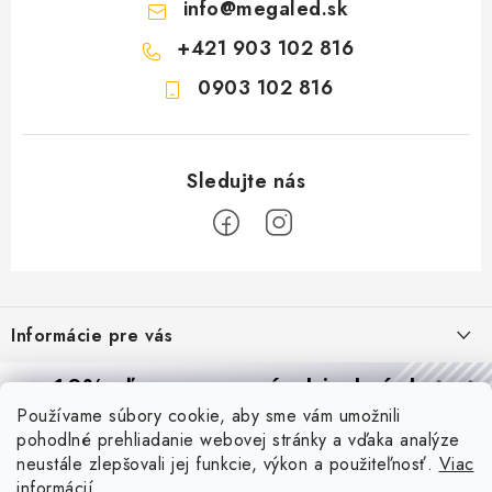
info
@
megaled.sk
+421 903 102 816
0903 102 816
Z
á
Informácie pre vás
p
ä
Reklamácie a formulár na odstúpenie od zmluvy
10% zľava
na prvú objednávku
Prijímame online platby
t
Používame súbory cookie, aby sme vám umožnili
Obchodné podmienky
Prihláste sa a
získajte
zľavu aj praktické tipy,
vďaka ktorým
i
pohodlné prehliadanie webovej stránky a vďaka analýze
budete svietiť lepšie a platiť menej.
Blog
e
Podmienky ochrany osobných údajov
neustále zlepšovali jej funkcie, výkon a použiteľnosť.
Viac
informácií
PIR vs. mikrovlnný senzor: ktorý je lepší a kedy ho použiť? +