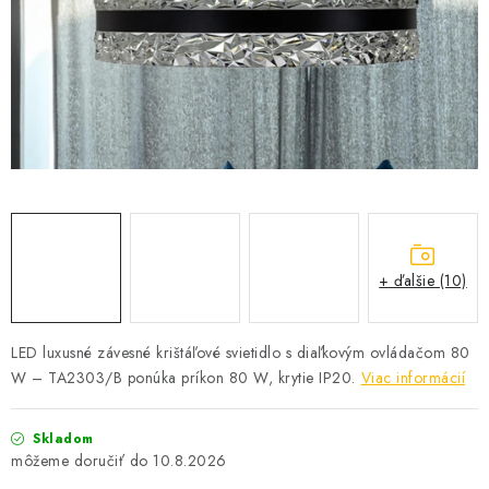
SOLÁRNE SYSTÉMY
SEZÓNNE VÝPREDAJE POĽNOPOTREBY
DOM A ZÁHRADA
OBCHODNÉ PODMIENKY
KONTAKTY
+ ďalšie (10)
O NÁS - MEGALED & JANTON ZÁKAMENNÉ
Reklamácie a formulár na odstúpenie od zmluvy
LED luxusné závesné krištáľové svietidlo s diaľkovým ovládačom 80
W – TA2303/B ponúka príkon 80 W, krytie IP20.
Viac informácií
Obchodné podmienky
Podmienky ochrany osobných údajov
O nás - MEGALED & JANTON Zákamenné
Skladom
Zľavy pre profíkov
Hodnotenie obchodu
Moja objednávka
10.8.2026