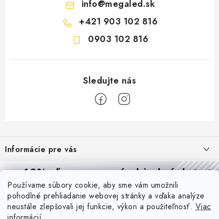
info
@
megaled.sk
+421 903 102 816
0903 102 816
Z
á
Informácie pre vás
p
ä
Reklamácie a formulár na odstúpenie od zmluvy
10% zľava
na prvú objednávku
Prijímame online platby
t
Používame súbory cookie, aby sme vám umožnili
Obchodné podmienky
Prihláste sa a
získajte
zľavu aj praktické tipy,
vďaka ktorým
i
pohodlné prehliadanie webovej stránky a vďaka analýze
budete svietiť lepšie a platiť menej.
Blog
e
Podmienky ochrany osobných údajov
neustále zlepšovali jej funkcie, výkon a použiteľnosť.
Viac
informácií
PIR vs. mikrovlnný senzor: ktorý je lepší a kedy ho použiť? +