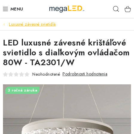
Prejsť
Hľad
na
obsah
Luxusné závesné svietidlá
PRIEMYSEL
LED luxusné závesné krištáľové
SVIETIDLÁ
svietidlo s diaľkovým ovládačom
ŽIAROVKY A TRUBICE
80W - TA2301/W
PRACOVNÉ SVIETIDLÁ
Podrobnosti hodnotenia
Neohodnotené
ELEKTROMATERIÁL
3 ročná záruka
VENTILÁTORY
SAMSUNG SVIETIDLÁ