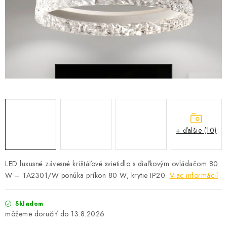
SOLÁRNE SYSTÉMY
SEZÓNNE VÝPREDAJE POĽNOPOTREBY
DOM A ZÁHRADA
OBCHODNÉ PODMIENKY
KONTAKTY
+ ďalšie (10)
O NÁS - MEGALED & JANTON ZÁKAMENNÉ
Reklamácie a formulár na odstúpenie od zmluvy
LED luxusné závesné krištáľové svietidlo s diaľkovým ovládačom 80
W – TA2301/W ponúka príkon 80 W, krytie IP20.
Viac informácií
Obchodné podmienky
Podmienky ochrany osobných údajov
O nás - MEGALED & JANTON Zákamenné
Skladom
Zľavy pre profíkov
Hodnotenie obchodu
Moja objednávka
13.8.2026