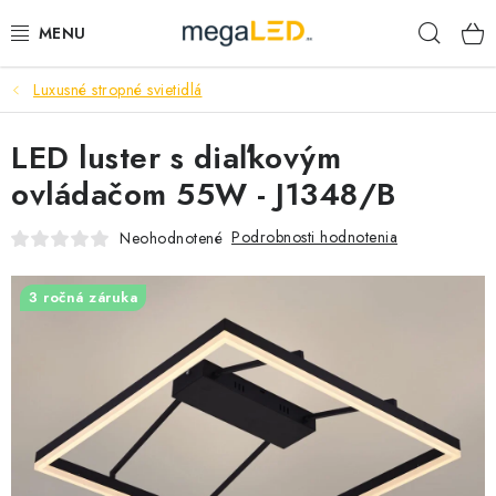
Prejsť
Hľad
na
obsah
Luxusné stropné svietidlá
PRIEMYSEL
LED luster s diaľkovým
SVIETIDLÁ
ovládačom 55W - J1348/B
ŽIAROVKY A TRUBICE
Podrobnosti hodnotenia
Neohodnotené
PRACOVNÉ SVIETIDLÁ
3 ročná záruka
ELEKTROMATERIÁL
VENTILÁTORY
SAMSUNG SVIETIDLÁ