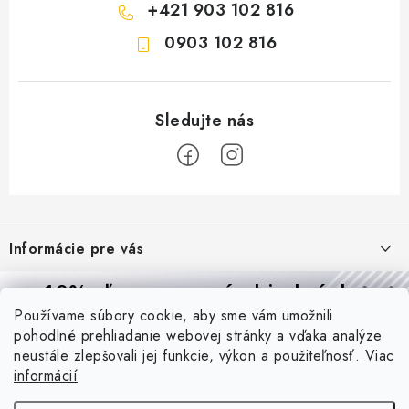
+421 903 102 816
0903 102 816
Z
á
Informácie pre vás
p
ä
Reklamácie a formulár na odstúpenie od zmluvy
10% zľava
na prvú objednávku
Prijímame online platby
t
Používame súbory cookie, aby sme vám umožnili
Obchodné podmienky
Prihláste sa a
získajte
zľavu aj praktické tipy,
vďaka ktorým
i
pohodlné prehliadanie webovej stránky a vďaka analýze
budete svietiť lepšie a platiť menej.
Blog
e
Podmienky ochrany osobných údajov
neustále zlepšovali jej funkcie, výkon a použiteľnosť.
Viac
informácií
PIR vs. mikrovlnný senzor: ktorý je lepší a kedy ho použiť? +
O nás - MEGALED & JANTON Zákamenné
Vernostný program PROfi zľava
vysvetlenie daylight senzoru