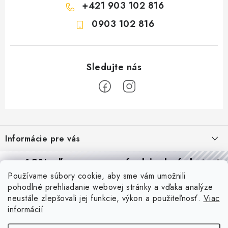
+421 903 102 816
0903 102 816
Z
á
Informácie pre vás
p
ä
Reklamácie a formulár na odstúpenie od zmluvy
10% zľava
na prvú objednávku
Prijímame online platby
t
Používame súbory cookie, aby sme vám umožnili
Obchodné podmienky
Prihláste sa a
získajte
zľavu aj praktické tipy,
vďaka ktorým
i
pohodlné prehliadanie webovej stránky a vďaka analýze
budete svietiť lepšie a platiť menej.
Blog
e
Podmienky ochrany osobných údajov
neustále zlepšovali jej funkcie, výkon a použiteľnosť.
Viac
informácií
PIR vs. mikrovlnný senzor: ktorý je lepší a kedy ho použiť? +
O nás - MEGALED & JANTON Zákamenné
Vernostný program PROfi zľava
vysvetlenie daylight senzoru