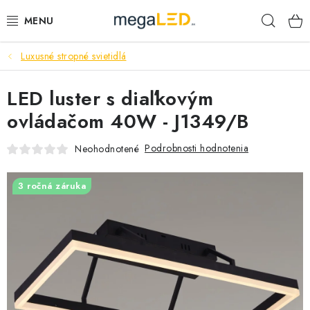
Prejsť
Hľad
na
obsah
Luxusné stropné svietidlá
PRIEMYSEL
LED luster s diaľkovým
SVIETIDLÁ
ovládačom 40W - J1349/B
ŽIAROVKY A TRUBICE
Podrobnosti hodnotenia
Neohodnotené
PRACOVNÉ SVIETIDLÁ
3 ročná záruka
ELEKTROMATERIÁL
VENTILÁTORY
SAMSUNG SVIETIDLÁ