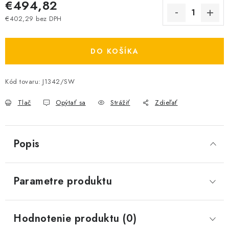
€494,82
€402,29 bez DPH
Jednotková cena:
DO KOŠÍKA
Kód tovaru:
J1342/SW
Tlač
Opýtať sa
Strážiť
Zdieľať
Popis
Parametre produktu
Hodnotenie produktu (0)