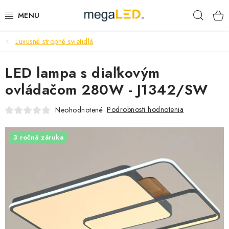
Prejsť
Hľad
na
obsah
Luxusné stropné svietidlá
PRIEMYSEL
LED lampa s diaľkovým
SVIETIDLÁ
ovládačom 280W - J1342/SW
ŽIAROVKY A TRUBICE
Podrobnosti hodnotenia
Neohodnotené
PRACOVNÉ SVIETIDLÁ
3 ročná záruka
ELEKTROMATERIÁL
VENTILÁTORY
SAMSUNG SVIETIDLÁ