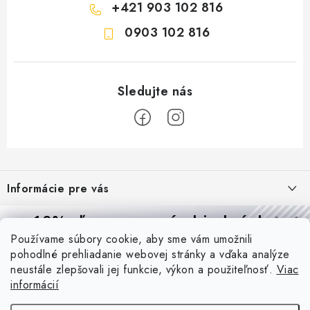
+421 903 102 816
0903 102 816
Z
á
Informácie pre vás
p
ä
Reklamácie a formulár na odstúpenie od zmluvy
10% zľava
na prvú objednávku
Prijímame online platby
t
Používame súbory cookie, aby sme vám umožnili
Obchodné podmienky
Prihláste sa a
získajte
zľavu aj praktické tipy,
vďaka ktorým
i
pohodlné prehliadanie webovej stránky a vďaka analýze
budete svietiť lepšie a platiť menej.
Blog
e
Podmienky ochrany osobných údajov
neustále zlepšovali jej funkcie, výkon a použiteľnosť.
Viac
informácií
PIR vs. mikrovlnný senzor: ktorý je lepší a kedy ho použiť? +
O nás - MEGALED & JANTON Zákamenné
Vernostný program PROfi zľava
vysvetlenie daylight senzoru