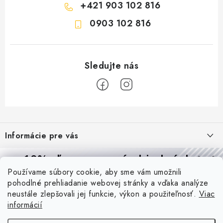
+421 903 102 816
0903 102 816
Z
á
Informácie pre vás
p
ä
Reklamácie a formulár na odstúpenie od zmluvy
10% zľava
na prvú objednávku
Prijímame online platby
t
Používame súbory cookie, aby sme vám umožnili
Obchodné podmienky
Prihláste sa a
získajte
zľavu aj praktické tipy,
vďaka ktorým
i
pohodlné prehliadanie webovej stránky a vďaka analýze
budete svietiť lepšie a platiť menej.
Blog
e
Podmienky ochrany osobných údajov
neustále zlepšovali jej funkcie, výkon a použiteľnosť.
Viac
informácií
PIR vs. mikrovlnný senzor: ktorý je lepší a kedy ho použiť? +
O nás - MEGALED & JANTON Zákamenné
Vernostný program PROfi zľava
vysvetlenie daylight senzoru