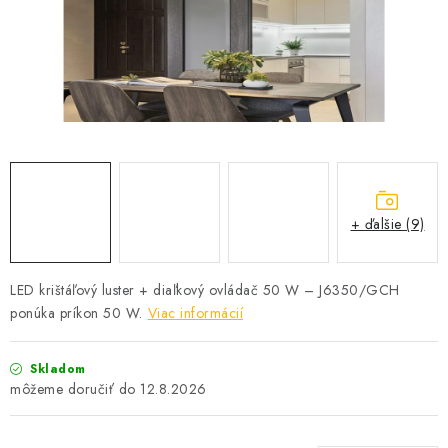
SOLÁRNE SYSTÉMY
SEZÓNNE VÝPREDAJE POĽNOPOTREBY
DOM A ZÁHRADA
OBCHODNÉ PODMIENKY
KONTAKTY
+ ďalšie (9)
O NÁS - MEGALED & JANTON ZÁKAMENNÉ
LED krištáľový luster + diaľkový ovládač 50 W – J6350/GCH
ponúka príkon 50 W.
Viac informácií
Reklamácie a formulár na odstúpenie od zmluvy
Obchodné podmienky
Podmienky ochrany osobných údajov
Skladom
O nás - MEGALED & JANTON Zákamenné
12.8.2026
Zľavy pre profíkov
Hodnotenie obchodu
Moja objednávka