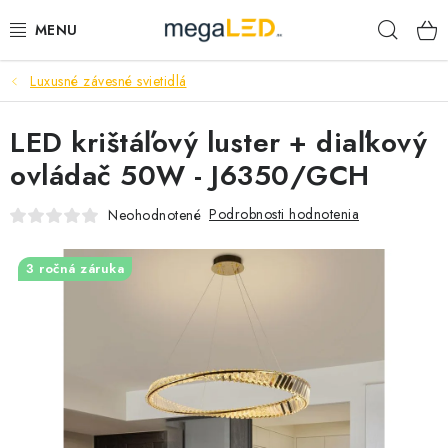
Prejsť
Hľad
na
obsah
Luxusné závesné svietidlá
PRIEMYSEL
LED krištáľový luster + diaľkový
SVIETIDLÁ
ovládač 50W - J6350/GCH
ŽIAROVKY A TRUBICE
Podrobnosti hodnotenia
Neohodnotené
PRACOVNÉ SVIETIDLÁ
3 ročná záruka
ELEKTROMATERIÁL
VENTILÁTORY
SAMSUNG SVIETIDLÁ