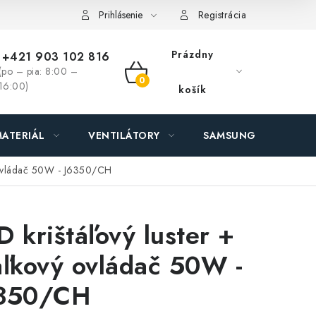
ás - MEGALED & JANTON Zákamenné
Zľavy pre profíkov
Hod
Prihlásenie
Registrácia
Prázdny
+421 903 102 816
(po – pia: 8:00 –
NÁKUPNÝ
16:00)
košík
KOŠÍK
ATERIÁL
VENTILÁTORY
SAMSUNG SVIETIDLÁ
ý ovládač 50W - J6350/CH
D krištáľový luster +
aľkový ovládač 50W -
350/CH