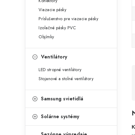
Konektory
Viazacie pásky
Príslušenstvo pre viazacie pásky
Izolačné pásky PVC
Objímky
Ventilátory
LED stropné ventilátory
Stojanové a stolné ventilátory
Samsung svietidlá
N
Solárne systémy
K
Sezónne výpredaje