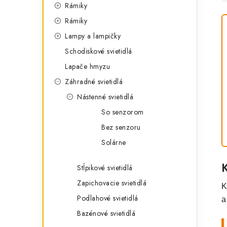
Rámiky
Rámiky
Lampy a lampičky
Schodiskové svietidlá
Lapače hmyzu
Záhradné svietidlá
Nástenné svietidlá
So senzorom
Bez senzoru
Solárne
Stĺpikové svietidlá
Zapichovacie svietidlá
K
Podlahové svietidlá
a
Bazénové svietidlá