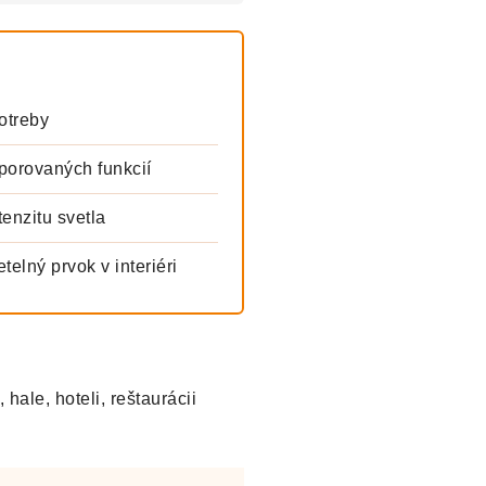
otreby
orovaných funkcií
enzitu svetla
elný prvok v interiéri
hale, hoteli, reštaurácii