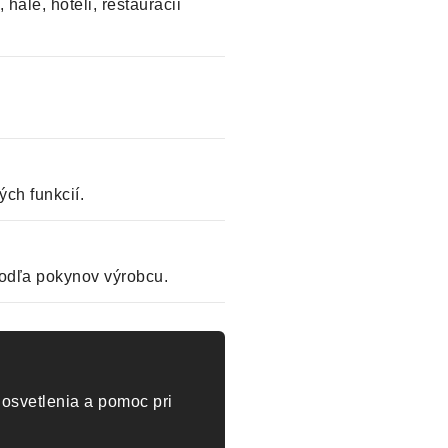
hale, hoteli, reštaurácii
ch funkcií.
odľa pokynov výrobcu.
osvetlenia a pomoc pri