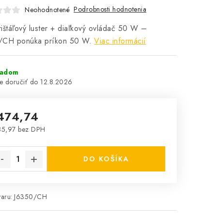
Podrobnosti hodnotenia
Neohodnotené
ištáľový luster + diaľkový ovládač 50 W –
/CH ponúka príkon 50 W.
Viac informácií
ladom
12.8.2026
474,74
85,97 bez DPH
notková cena:
DO KOŠÍKA
aru:
J6350/CH