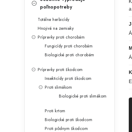
K
poľnopotreby
a
Totálne herbicídy
J
Hnojivá na zemiaky
Á
Prípravky proti chorobám
Fungicídy proti chorobám
M
Biologické proti chorobám
Á
Prípravky proti škodcom
K
Insekticídy proti škodcom
E
Proti slimákom
Biologické proti slimákom
Proti krtom
Biologické proti škodcom
Proti pôdnym škodcom