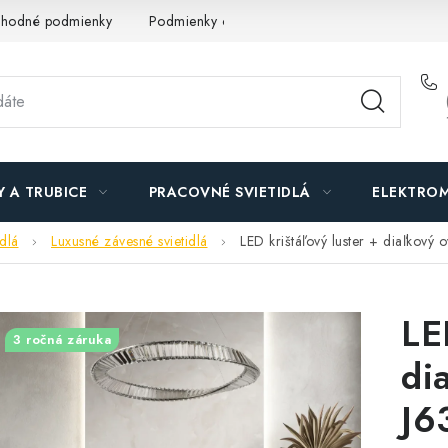
hodné podmienky
Podmienky ochrany osobných údajov
O n
Y A TRUBICE
PRACOVNÉ SVIETIDLÁ
ELEKTROM
idlá
Luxusné závesné svietidlá
LED krištáľový luster + diaľkov
LE
3 ročná záruka
di
J6