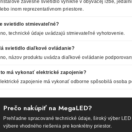
rištáľové závesné svietidlo vynikne v obývacej izbe, jedálni, 
lebo inom reprezentatívnom priestore.
e svietidlo stmievateľné?
no, technické údaje uvádzajú stmievateľné vyhotovenie.
á svietidlo diaľkové ovládanie?
no, názov produktu uvádza diaľkové ovládanie podporovaný
to má vykonať elektrické zapojenie?
lektrické zapojenie má vykonať odborne spôsobilá osoba p
Prečo nakúpiť na MegaLED?
Prehľadne spracované technické údaje, široký výber LED 
výbere vhodného riešenia pre konkrétny priestor.