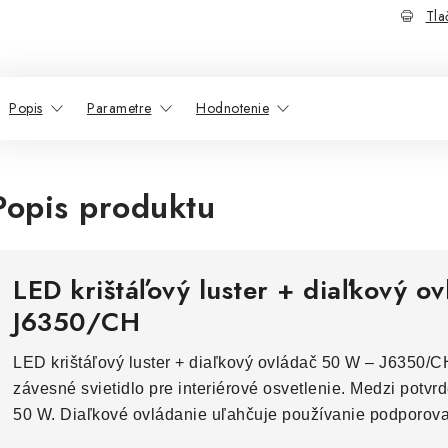
Tla
Popis
Parametre
Hodnotenie
Popis produktu
LED krištáľový luster + diaľkový 
J6350/CH
LED krištáľový luster + diaľkový ovládač 50 W – J6350/CH
závesné svietidlo pre interiérové osvetlenie. Medzi potvr
50 W. Diaľkové ovládanie uľahčuje používanie podporova