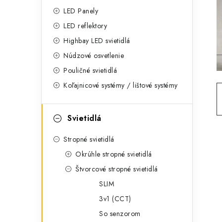
g
ý
LED Panely
ó
LED reflektory
p
r
Highbay LED svietidlá
a
i
Núdzové osvetlenie
e
n
Pouličné svietidlá
Koľajnicové systémy / lištové systémy
e
l
Svietidlá
Stropné svietidlá
Okrúhle stropné svietidlá
Štvorcové stropné svietidlá
SLIM
3v1 (CCT)
So senzorom