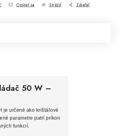
č
Opýtať sa
Strážiť
Zdieľať
ovládač 50 W –
 je určené ako krištáľové
dené parametre patrí príkon
ných funkcií.