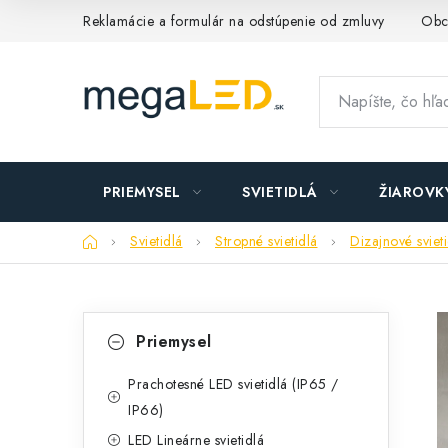
Prejsť
Reklamácie a formulár na odstúpenie od zmluvy
Obc
na
obsah
PRIEMYSEL
SVIETIDLÁ
ŽIAROVK
Domov
Svietidlá
Stropné svietidlá
Dizajnové sviet
B
K
Preskočiť
Priemysel
kategórie
a
o
t
Prachotesné LED svietidlá (IP65 /
č
IP66)
e
n
LED Lineárne svietidlá