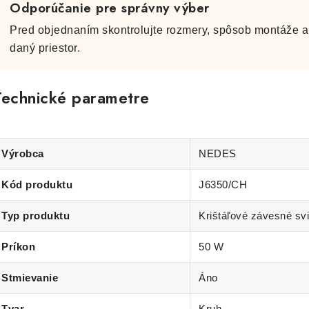
Odporúčanie pre správny výber
Pred objednaním skontrolujte rozmery, spôsob montáže a 
daný priestor.
Technické parametre
Výrobca
NEDES
Kód produktu
J6350/CH
Typ produktu
Krištáľové závesné svi
Príkon
50 W
Stmievanie
Áno
Tvar
Kruh