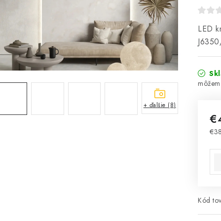
LED kr
J6350
Sk
+ ďalšie (8)
€
€3
Jed
Kód tov