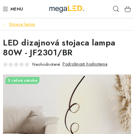
Prejsť
Hľad
na
obsah
Stojace lampy
PRIEMYSEL
LED dizajnová stojaca lampa
SVIETIDLÁ
80W - JF2301/BR
ŽIAROVKY A TRUBICE
Podrobnosti hodnotenia
Neohodnotené
PRACOVNÉ SVIETIDLÁ
3 ročná záruka
ELEKTROMATERIÁL
VENTILÁTORY
SAMSUNG SVIETIDLÁ