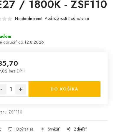
E27 / 1800K - ZSF110
Podrobnosti hodnotenia
Neohodnotené
ladom
12.8.2026
35,70
9,02 bez DPH
notková cena:
DO KOŠÍKA
aru:
ZSF110
č
Opýtať sa
Strážiť
Zdieľať