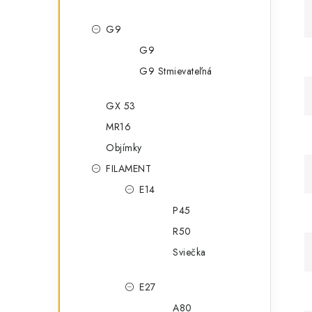
G9
G9
G9 Stmievateľná
GX 53
MR16
Objímky
FILAMENT
E14
P45
R50
Sviečka
E27
A80