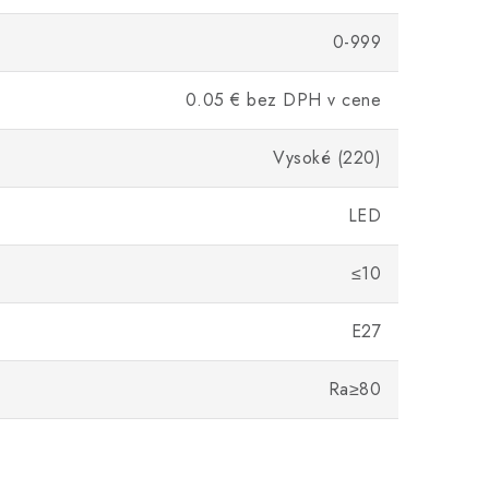
0-999
0.05 € bez DPH v cene
Vysoké (220)
LED
≤10
E27
Ra≥80