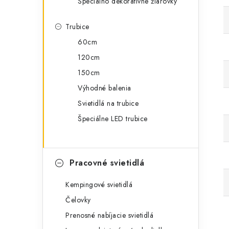
Špeciálno dekoratívne žiarovky
Trubice
60cm
120cm
150cm
Výhodné balenia
Svietidlá na trubice
Špeciálne LED trubice
Pracovné svietidlá
Kempingové svietidlá
Čelovky
Prenosné nabíjacie svietidlá