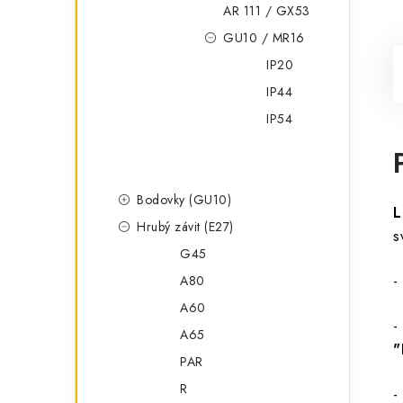
AR 111 / GX53
GU10 / MR16
IP20
IP44
IP54
Bodovky (GU10)
L
Hrubý závit (E27)
s
G45
-
A80
A60
-
A65
"
PAR
R
-