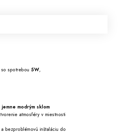
 so spotrebou
5W
,
s jemne modrým sklom
tvorenie atmosféry v miestnosti
ú a bezproblémovú inštaláciu do