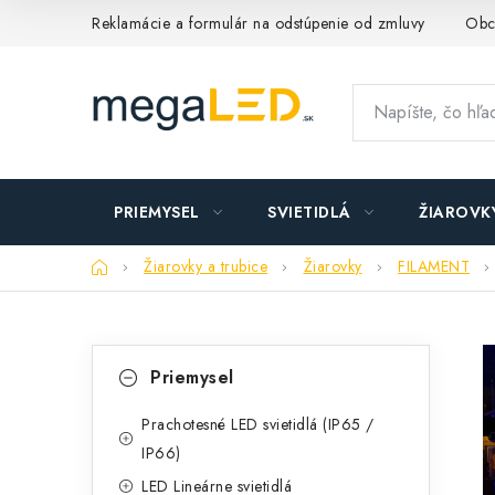
Prejsť
Reklamácie a formulár na odstúpenie od zmluvy
Obc
na
obsah
PRIEMYSEL
SVIETIDLÁ
ŽIAROVK
Domov
Žiarovky a trubice
Žiarovky
FILAMENT
B
K
Preskočiť
Priemysel
kategórie
a
o
t
Prachotesné LED svietidlá (IP65 /
č
IP66)
e
n
LED Lineárne svietidlá