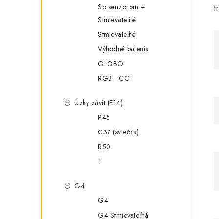
So senzorom +
t
Stmievateľné
Stmievateľné
Výhodné balenia
GLOBO
RGB - CCT
Úzky závit (E14)
P45
C37 (sviečka)
R50
T
G4
G4
G4 Stmievateľná