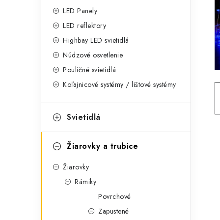
g
ý
LED Panely
ó
LED reflektory
p
r
Highbay LED svietidlá
a
i
Núdzové osvetlenie
e
n
Pouličné svietidlá
Koľajnicové systémy / lištové systémy
e
l
Svietidlá
Žiarovky a trubice
Žiarovky
Rámiky
Povrchové
Zapustené