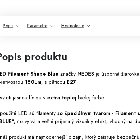
Popis
Parametre
Hodnotenie
Popis produktu
ED Filament Shape Blue
značky
NEDES
je úsporná žiarovka
vietivosťou
150Lm
, s päticou
E27
.
 svieti jasnou líniou v
extra teplej
bielej farbe
 použité LED sú filamenty
so špeciálnym tvarom
-
Filament 
BLUE",
čo vytvára veľmi príjemný vizuálny efekt, vhodný na do
 náš produkt má najmodernejší dizajn, ktorý zaisťuje bezpečn