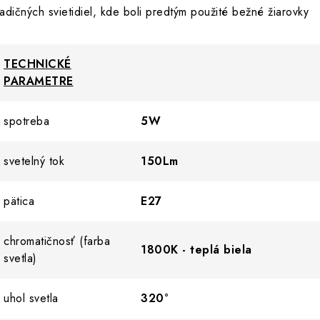
radičných svietidiel, kde boli predtým použité bežné žiarovky
TECHNICKÉ
PARAMETRE
spotreba
5W
svetelný tok
150Lm
pätica
E27
chromatičnosť (farba
1800K - teplá biela
svetla)
uhol svetla
320°