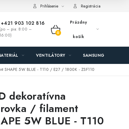
ás - MEGALED & JANTON Zákamenné
Zľavy pre profíkov
Hod
Prihlásenie
Registrácia
Prázdny
+421 903 102 816
(po – pia: 8:00 –
NÁKUPNÝ
16:00)
košík
KOŠÍK
ATERIÁL
VENTILÁTORY
SAMSUNG SVIETIDLÁ
ament SHAPE 5W BLUE - T110 / E27 / 1800K - ZSF110
D dekoratívna
arovka / filament
APE 5W BLUE - T110