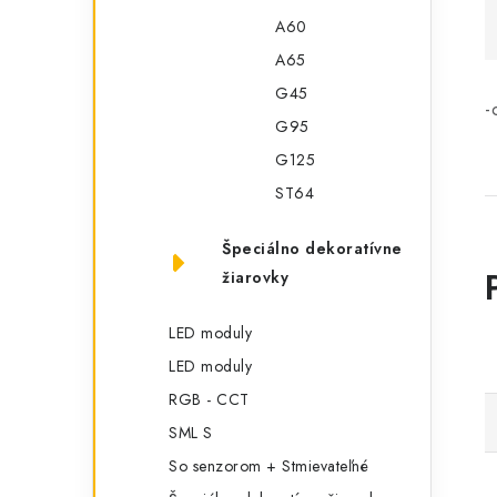
A60
A65
G45
-
G95
G125
ST64
Špeciálno dekoratívne
žiarovky
LED moduly
LED moduly
RGB - CCT
SML S
So senzorom + Stmievateľné