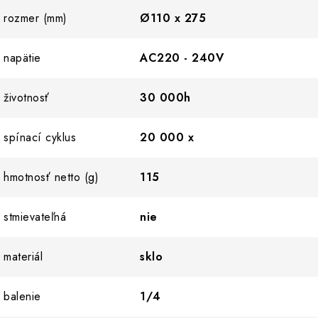
rozmer (mm)
Ø110 x 275
napätie
AC220 - 240V
životnosť
30 000h
spínací cyklus
20 000 x
hmotnosť netto (g)
115
stmievateľná
nie
materiál
sklo
balenie
1/4