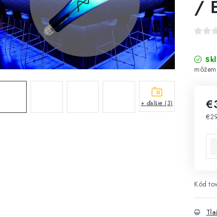
/ 
Sk
€
+ ďalšie (3)
€2
Jed
Kód tov
Tla