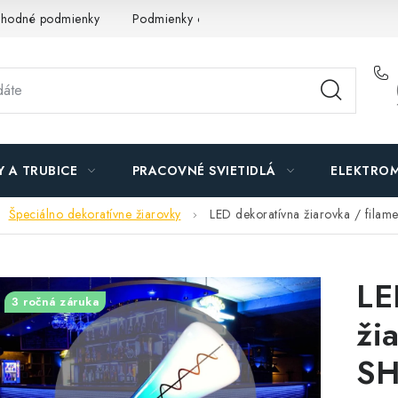
hodné podmienky
Podmienky ochrany osobných údajov
O n
Y A TRUBICE
PRACOVNÉ SVIETIDLÁ
ELEKTROM
Špeciálno dekoratívne žiarovky
LED dekoratívna žiarovka / fil
LE
3 ročná záruka
ži
SH