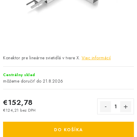
SOLÁRNE SYSTÉMY
SEZÓNNE VÝPREDAJE POĽNOPOTREBY
DOM A ZÁHRADA
OBCHODNÉ PODMIENKY
Konektor pre lineárne svietidlá v tvare X.
Viac informácií
KONTAKTY
Centrálny sklad
O NÁS - MEGALED & JANTON ZÁKAMENNÉ
21.8.2026
Reklamácie a formulár na odstúpenie od zmluvy
€152,78
Obchodné podmienky
Podmienky ochrany osobných údajov
€124,21 bez DPH
Jednotková cena:
O nás - MEGALED & JANTON Zákamenné
Zľavy pre profíkov
Hodnotenie obchodu
Moja objednávka
DO KOŠÍKA