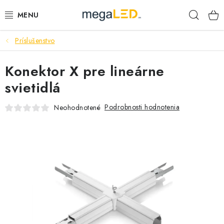
Prejsť
Hľad
na
obsah
Príslušenstvo
PRIEMYSEL
Konektor X pre lineárne
SVIETIDLÁ
svietidlá
ŽIAROVKY A TRUBICE
Podrobnosti hodnotenia
Neohodnotené
PRACOVNÉ SVIETIDLÁ
ELEKTROMATERIÁL
VENTILÁTORY
SAMSUNG SVIETIDLÁ