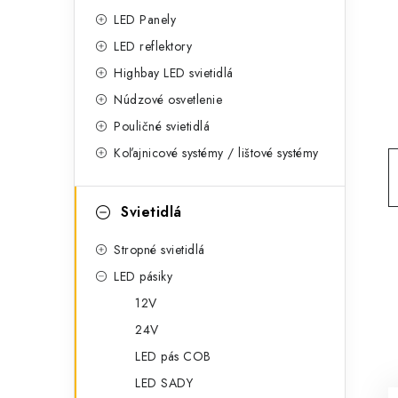
g
ý
LED Panely
ó
LED reflektory
p
r
Highbay LED svietidlá
a
i
Núdzové osvetlenie
e
n
Pouličné svietidlá
Koľajnicové systémy / lištové systémy
e
l
Svietidlá
Stropné svietidlá
LED pásiky
12V
24V
LED pás COB
LED SADY