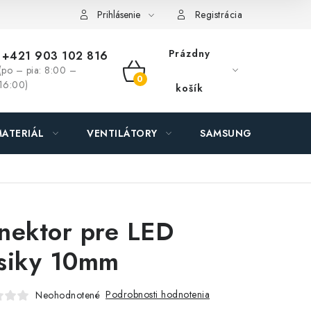
ás - MEGALED & JANTON Zákamenné
Zľavy pre profíkov
Hod
Prihlásenie
Registrácia
Prázdny
+421 903 102 816
(po – pia: 8:00 –
NÁKUPNÝ
16:00)
košík
KOŠÍK
ATERIÁL
VENTILÁTORY
SAMSUNG SVIETIDLÁ
nektor pre LED
siky 10mm
Podrobnosti hodnotenia
Neohodnotené