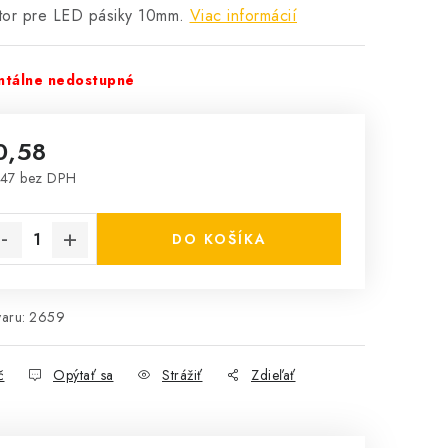
tor pre LED pásiky 10mm.
Viac informácií
tálne nedostupné
0,58
47 bez DPH
notková cena:
DO KOŠÍKA
aru:
2659
č
Opýtať sa
Strážiť
Zdieľať