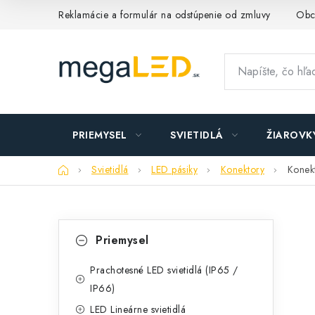
Prejsť
Reklamácie a formulár na odstúpenie od zmluvy
Obc
na
obsah
PRIEMYSEL
SVIETIDLÁ
ŽIAROVK
Domov
Svietidlá
LED pásiky
Konektory
Konek
B
K
Preskočiť
Priemysel
kategórie
a
o
t
Prachotesné LED svietidlá (IP65 /
č
IP66)
e
n
LED Lineárne svietidlá