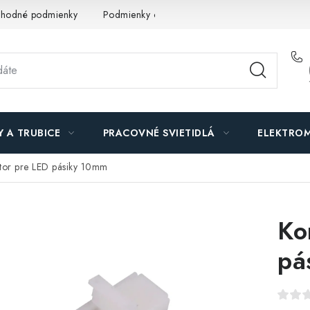
hodné podmienky
Podmienky ochrany osobných údajov
O n
Y A TRUBICE
PRACOVNÉ SVIETIDLÁ
ELEKTROM
tor pre LED pásiky 10mm
Ko
pá