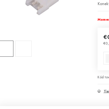
Konek
Momen
€
€0,
Jed
Kód tov
Tla