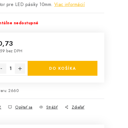
tor pre LED pásiky 10mm.
Viac informácií
tálne nedostupné
0,73
,59 bez DPH
notková cena:
DO KOŠÍKA
aru:
2660
č
Opýtať sa
Strážiť
Zdieľať