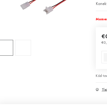
Konek
Momen
€
€0
Jed
Kód tov
Tla