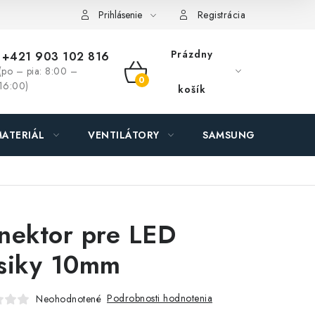
ás - MEGALED & JANTON Zákamenné
Zľavy pre profíkov
Hod
Prihlásenie
Registrácia
Prázdny
+421 903 102 816
(po – pia: 8:00 –
NÁKUPNÝ
16:00)
košík
KOŠÍK
ATERIÁL
VENTILÁTORY
SAMSUNG SVIETIDLÁ
nektor pre LED
siky 10mm
Podrobnosti hodnotenia
Neohodnotené