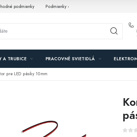
hodné podmienky
Podmienky ochrany osobných údajov
O n
Y A TRUBICE
PRACOVNÉ SVIETIDLÁ
ELEKTROM
tor pre LED pásiky 10mm
Ko
pá