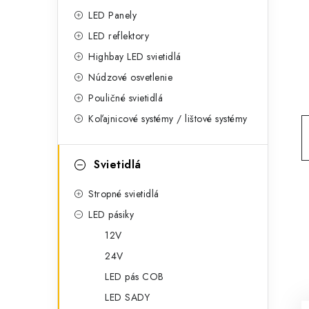
g
ý
LED Panely
ó
LED reflektory
p
r
Highbay LED svietidlá
a
i
Núdzové osvetlenie
e
n
Pouličné svietidlá
Koľajnicové systémy / lištové systémy
e
l
Svietidlá
Stropné svietidlá
LED pásiky
12V
24V
LED pás COB
LED SADY