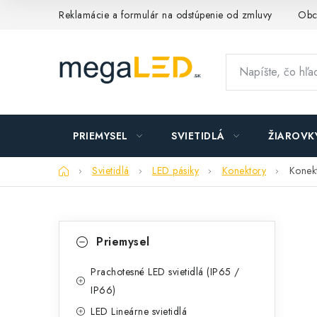
Prejsť
Reklamácie a formulár na odstúpenie od zmluvy
Obc
na
obsah
PRIEMYSEL
SVIETIDLÁ
ŽIAROVK
Domov
Svietidlá
LED pásiky
Konektory
Konek
B
K
Preskočiť
Priemysel
kategórie
a
o
t
Prachotesné LED svietidlá (IP65 /
č
IP66)
e
n
LED Lineárne svietidlá