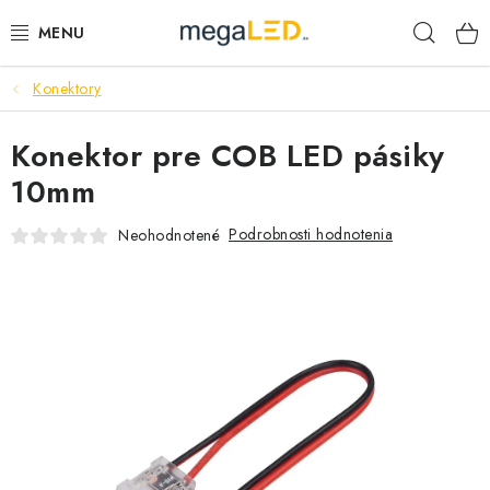
Prejsť
Hľad
na
obsah
Konektory
PRIEMYSEL
Konektor pre COB LED pásiky
SVIETIDLÁ
10mm
ŽIAROVKY A TRUBICE
Podrobnosti hodnotenia
Neohodnotené
PRACOVNÉ SVIETIDLÁ
ELEKTROMATERIÁL
VENTILÁTORY
SAMSUNG SVIETIDLÁ