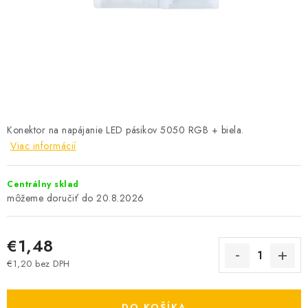
SOLÁRNE SYSTÉMY
SEZÓNNE VÝPREDAJE POĽNOPOTREBY
DOM A ZÁHRADA
OBCHODNÉ PODMIENKY
Konektor na napájanie LED pásikov 5050 RGB + biela.
KONTAKTY
Viac informácií
O NÁS - MEGALED & JANTON ZÁKAMENNÉ
Centrálny sklad
20.8.2026
Reklamácie a formulár na odstúpenie od zmluvy
Obchodné podmienky
Podmienky ochrany osobných údajov
€1,48
O nás - MEGALED & JANTON Zákamenné
€1,20 bez DPH
Jednotková cena:
Zľavy pre profíkov
Hodnotenie obchodu
Moja objednávka
DO KOŠÍKA