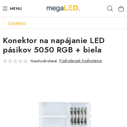
Prejsť
Hľad
na
obsah
Konektory
PRIEMYSEL
Konektor na napájanie LED
SVIETIDLÁ
pásikov 5050 RGB + biela
ŽIAROVKY A TRUBICE
Podrobnosti hodnotenia
Neohodnotené
PRACOVNÉ SVIETIDLÁ
ELEKTROMATERIÁL
VENTILÁTORY
SAMSUNG SVIETIDLÁ