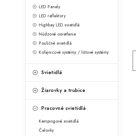
g
ý
LED Panely
ó
LED reflektory
p
r
Highbay LED svietidlá
a
i
Núdzové osvetlenie
e
n
Pouličné svietidlá
Koľajnicové systémy / lištové systémy
e
l
Svietidlá
Žiarovky a trubice
Pracovné svietidlá
Kempingové svietidlá
Čelovky