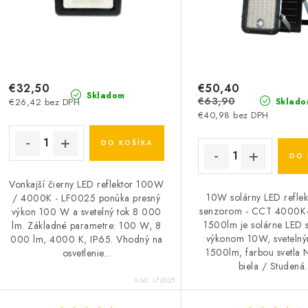
€32,50
€50,40
Skladom
€63,90
€26,42 bez DPH
Sklado
€40,98 bez DPH
DO KOŠÍKA
DO 
Vonkajší čierny LED reflektor 100W
10W solárny LED reflek
/ 4000K - LF0025 ponúka presný
senzorom - CCT 4000K
výkon 100 W a svetelný tok 8 000
1500lm je solárne LED sv
lm. Základné parametre: 100 W, 8
výkonom 10W, sveteln
000 lm, 4000 K, IP65. Vhodný na
1500lm, farbou svetla 
osvetlenie...
biela / Studená.
Kód:
LF0025