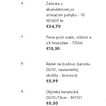
Čelovka s
akumulátorom,so
snímačom pohybu - 10
W/600 lm
€24,70
Pena proti osám, sršňom a
ich hniezdam - 750ml
€15,30
Rámik na bodovú žiarovku
GU10, nastaviteľný,
okrúhly - bronzový
€5,99
Objímka keramická
GU10/15cm - BH101
€0,50