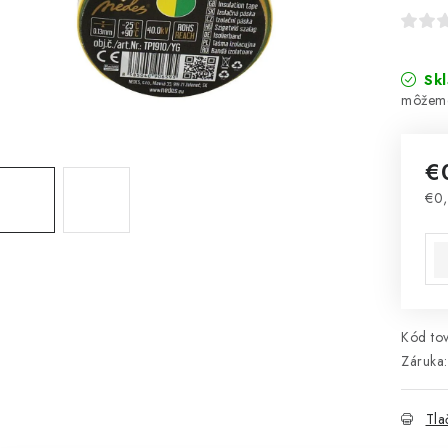
Sk
€
€0,
Jed
Kód tov
Záruka
:
Tla