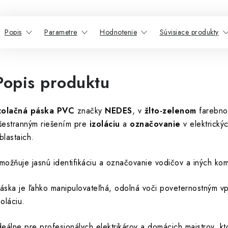
Popis
Parametre
Hodnotenie
Súvisiace produkty
Popis produktu
zolačná páska PVC
značky
NEDES
, v
žlto-zelenom
farebnom
šestranným riešením pre
izoláciu
a
označovanie
v elektrický
blastaich.
možňuje jasnú identifikáciu a označovanie vodičov a iných ko
áska je ľahko manipulovateľná, odolná voči poveternostným vp
zoláciu.
deálne pre profesionálych elektrikárov a domácich majstrov, kto