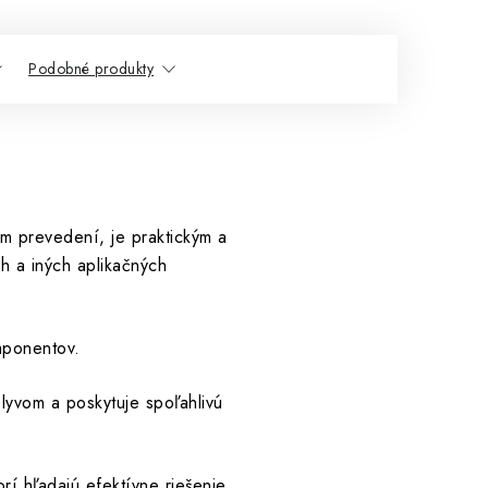
Podobné produkty
 prevedení, je praktickým a
ch a iných aplikačných
mponentov.
lyvom a poskytuje spoľahlivú
rí hľadajú efektívne riešenie