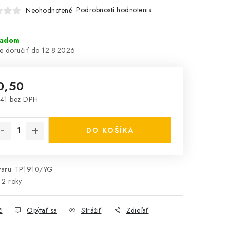
Podrobnosti hodnotenia
Neohodnotené
ladom
12.8.2026
0,50
41 bez DPH
notková cena:
DO KOŠÍKA
aru:
TP1910/YG
2 roky
č
Opýtať sa
Strážiť
Zdieľať