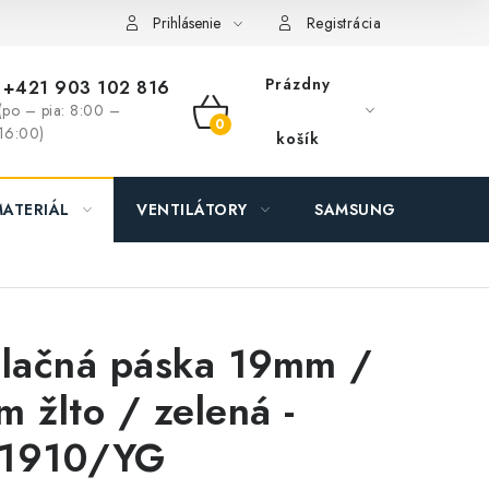
ás - MEGALED & JANTON Zákamenné
Zľavy pre profíkov
Hod
Prihlásenie
Registrácia
Prázdny
+421 903 102 816
(po – pia: 8:00 –
NÁKUPNÝ
16:00)
košík
KOŠÍK
ATERIÁL
VENTILÁTORY
SAMSUNG SVIETIDLÁ
olačná páska 19mm /
m žlto / zelená -
1910/YG