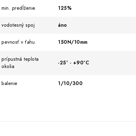
min. predĺženie
125%
vodotesný spoj
áno
pevnosť v ťahu
150N/10mm
prípustná teplota
-25° - +90°C
okolia
balenie
1/10/300