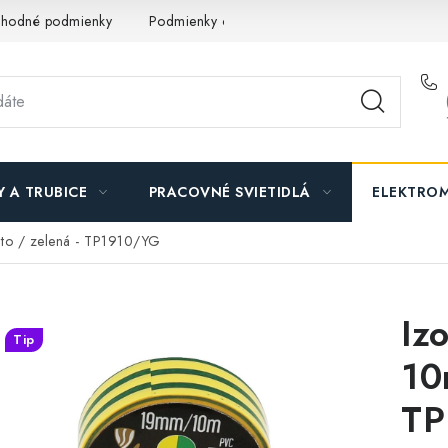
hodné podmienky
Podmienky ochrany osobných údajov
O n
Y A TRUBICE
PRACOVNÉ SVIETIDLÁ
ELEKTROM
lto / zelená - TP1910/YG
Iz
Tip
10
TP