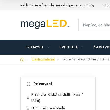
Prejsť
Reklamácie a formulár na odstúpenie od zmluvy
Obc
na
obsah
PRIEMYSEL
SVIETIDLÁ
ŽIAROVK
Domov
Elektromateriál
Izolačná páska 19mm / 10m ž
B
K
Preskočiť
Priemysel
kategórie
a
o
t
Prachotesné LED svietidlá (IP65 /
č
IP66)
e
n
LED Lineárne svietidlá