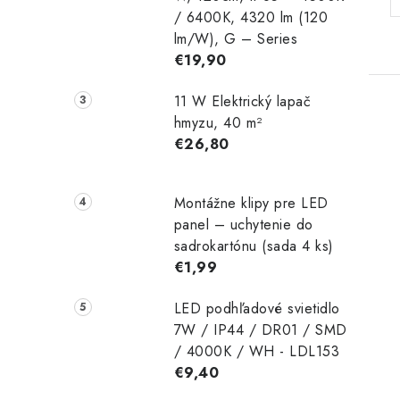
/ 6400K, 4320 lm (120
lm/W), G – Series
€19,90
11 W Elektrický lapač
hmyzu, 40 m²
€26,80
Montážne klipy pre LED
panel – uchytenie do
sadrokartónu (sada 4 ks)
€1,99
LED podhľadové svietidlo
7W / IP44 / DR01 / SMD
/ 4000K / WH - LDL153
€9,40