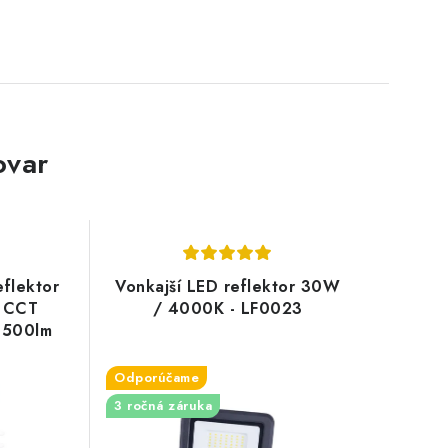
ovar
flektor
Vonkajší LED reflektor 30W
- CCT
/ 4000K - LF0023
1500lm
Odporúčame
3 ročná záruka