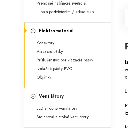
Prenosné nabíjacie svietidlá
Lupa s podvietením / zrkadielko
Elektromateriál
Konektory
Viazacie pásky
Príslušenstvo pre viazacie pásky
I
Izolačné pásky PVC
v
o
Objímky
U
Ventilátory
P
LED stropné ventilátory
i
Stojanové a stolné ventilátory
I