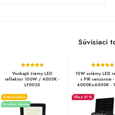
Súvisiaci t
Vonkajší čierny LED
10W solárny LED re
reflektor 100W / 4000K -
s PIR senzorom 
LF0025
4000K+6000K - 
Odporúčame
21 %
3 ročná záruka