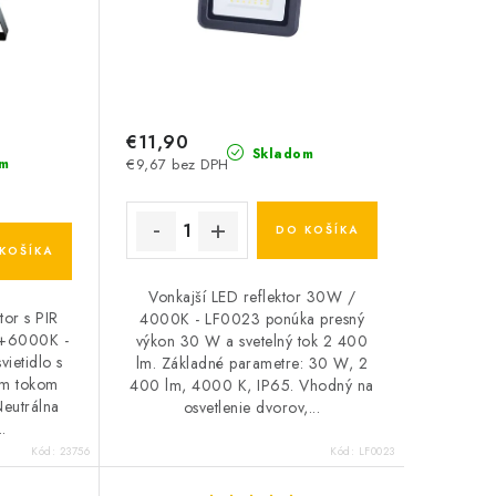
€11,90
Skladom
m
€9,67 bez DPH
DO KOŠÍKA
KOŠÍKA
Vonkajší LED reflektor 30W /
tor s PIR
4000K - LF0023 ponúka presný
+6000K -
výkon 30 W a svetelný tok 2 400
ietidlo s
lm. Základné parametre: 30 W, 2
ým tokom
400 lm, 4000 K, IP65. Vhodný na
Neutrálna
osvetlenie dvorov,...
..
Kód:
23756
Kód:
LF0023