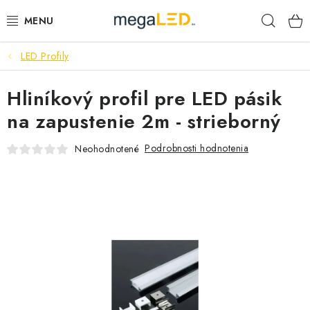
Prejsť
Hľad
na
obsah
LED Profily
PRIEMYSEL
Hliníkový profil pre LED pásik
SVIETIDLÁ
na zapustenie 2m - strieborný
ŽIAROVKY A TRUBICE
Podrobnosti hodnotenia
Neohodnotené
PRACOVNÉ SVIETIDLÁ
ELEKTROMATERIÁL
VENTILÁTORY
SAMSUNG SVIETIDLÁ