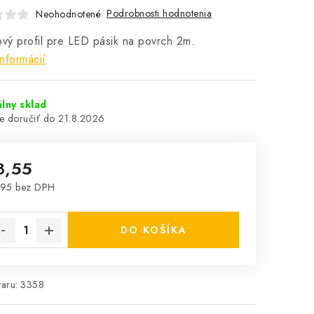
Podrobnosti hodnotenia
Neohodnotené
ový profil pre LED pásik na povrch 2m.
informácií
lny sklad
21.8.2026
8,55
,95 bez DPH
notková cena:
DO KOŠÍKA
aru:
3358