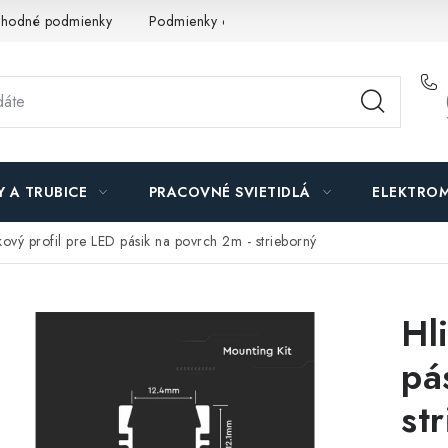
hodné podmienky
Podmienky ochrany osobných údajov
O n
Y A TRUBICE
PRACOVNÉ SVIETIDLÁ
ELEKTROM
kový profil pre LED pásik na povrch 2m - strieborný
Hl
pá
st