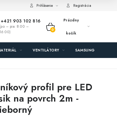
ás - MEGALED & JANTON Zákamenné
Zľavy pre profíkov
Hod
Prihlásenie
Registrácia
Prázdny
+421 903 102 816
(po – pia: 8:00 –
NÁKUPNÝ
16:00)
košík
KOŠÍK
ATERIÁL
VENTILÁTORY
SAMSUNG SVIETIDLÁ
iníkový profil pre LED
sik na povrch 2m -
rieborný