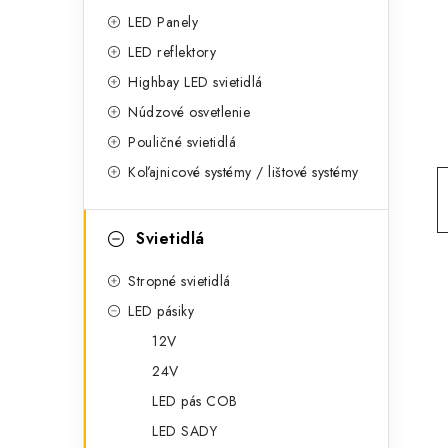
g
ý
LED Panely
ó
LED reflektory
p
r
Highbay LED svietidlá
a
i
Núdzové osvetlenie
e
n
Pouličné svietidlá
Koľajnicové systémy / lištové systémy
e
l
Svietidlá
Stropné svietidlá
LED pásiky
12V
24V
LED pás COB
LED SADY