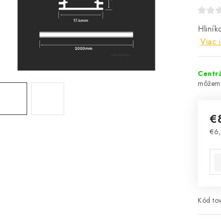
Hliník
Viac 
Centrá
€
€6
Jed
Kód tov