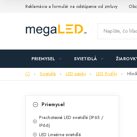
Prejsť
Reklamácie a formulár na odstúpenie od zmluvy
Obc
na
obsah
PRIEMYSEL
SVIETIDLÁ
ŽIAROVK
Domov
Svietidlá
LED pásiky
LED Profily
Hliní
B
K
Preskočiť
Priemysel
kategórie
a
o
t
Prachotesné LED svietidlá (IP65 /
č
IP66)
e
n
LED Lineárne svietidlá