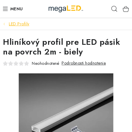
Prejsť
Hľad
na
obsah
LED Profily
PRIEMYSEL
Hliníkový profil pre LED pásik
SVIETIDLÁ
na povrch 2m - biely
ŽIAROVKY A TRUBICE
Podrobnosti hodnotenia
Neohodnotené
PRACOVNÉ SVIETIDLÁ
ELEKTROMATERIÁL
VENTILÁTORY
SAMSUNG SVIETIDLÁ