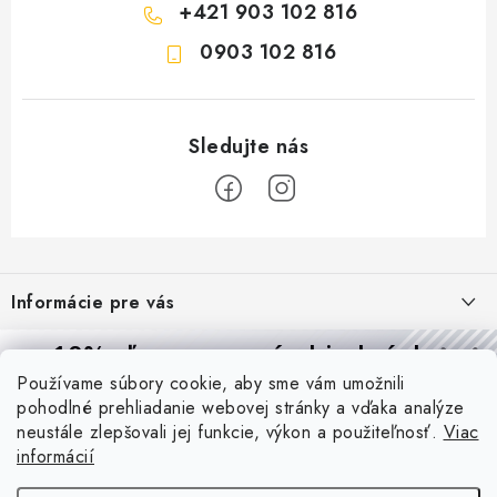
+421 903 102 816
0903 102 816
Z
á
Informácie pre vás
p
ä
Reklamácie a formulár na odstúpenie od zmluvy
10% zľava
na prvú objednávku
Prijímame online platby
t
Používame súbory cookie, aby sme vám umožnili
Obchodné podmienky
Prihláste sa a
získajte
zľavu aj praktické tipy,
vďaka ktorým
i
pohodlné prehliadanie webovej stránky a vďaka analýze
budete svietiť lepšie a platiť menej.
Blog
e
Podmienky ochrany osobných údajov
neustále zlepšovali jej funkcie, výkon a použiteľnosť.
Viac
informácií
PIR vs. mikrovlnný senzor: ktorý je lepší a kedy ho použiť? +
O nás - MEGALED & JANTON Zákamenné
Vernostný program PROfi zľava
vysvetlenie daylight senzoru