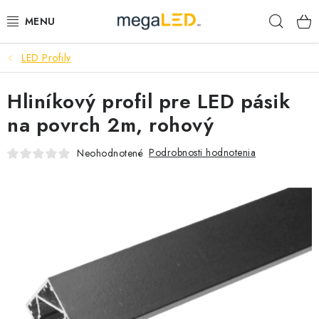
Prejsť
Hľad
na
obsah
LED Profily
PRIEMYSEL
Hliníkový profil pre LED pásik
SVIETIDLÁ
na povrch 2m, rohový
ŽIAROVKY A TRUBICE
Podrobnosti hodnotenia
Neohodnotené
PRACOVNÉ SVIETIDLÁ
ELEKTROMATERIÁL
VENTILÁTORY
SAMSUNG SVIETIDLÁ