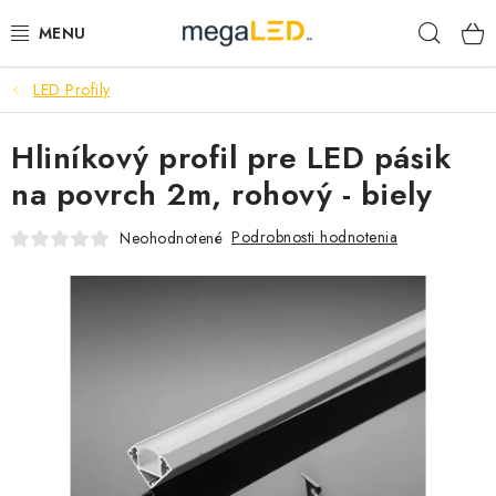
Prejsť
Hľad
na
obsah
LED Profily
PRIEMYSEL
Hliníkový profil pre LED pásik
SVIETIDLÁ
na povrch 2m, rohový - biely
ŽIAROVKY A TRUBICE
Podrobnosti hodnotenia
Neohodnotené
PRACOVNÉ SVIETIDLÁ
ELEKTROMATERIÁL
VENTILÁTORY
SAMSUNG SVIETIDLÁ