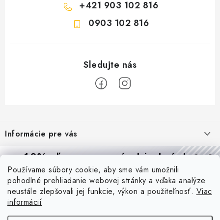
+421 903 102 816
0903 102 816
Z
á
Informácie pre vás
p
ä
Reklamácie a formulár na odstúpenie od zmluvy
10% zľava
na prvú objednávku
Prijímame online platby
t
Používame súbory cookie, aby sme vám umožnili
Obchodné podmienky
Prihláste sa a
získajte
zľavu aj praktické tipy,
vďaka ktorým
i
pohodlné prehliadanie webovej stránky a vďaka analýze
budete svietiť lepšie a platiť menej.
Blog
e
Podmienky ochrany osobných údajov
neustále zlepšovali jej funkcie, výkon a použiteľnosť.
Viac
informácií
PIR vs. mikrovlnný senzor: ktorý je lepší a kedy ho použiť? +
O nás - MEGALED & JANTON Zákamenné
Vernostný program PROfi zľava
vysvetlenie daylight senzoru