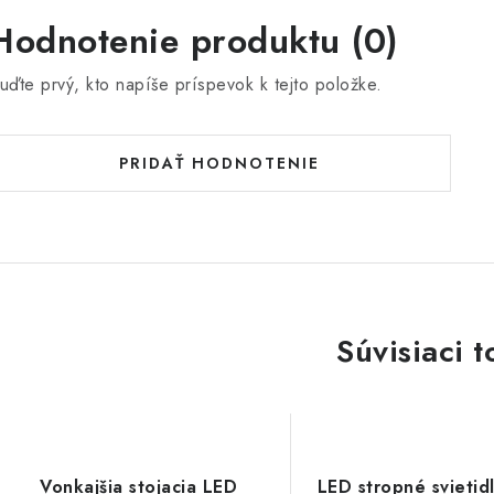
Hodnotenie produktu (0)
uďte prvý, kto napíše príspevok k tejto položke.
PRIDAŤ HODNOTENIE
Súvisiaci t
Vonkajšia stojacia LED
LED stropné svietid