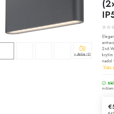
(2
IP
Elegan
antra
2×6 W 
+ ďalšie (2)
krytím
nadol 
Viac 
Sk
€
€4