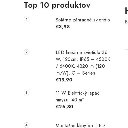
Top 10 produktov
Solárne záhradné svietidlo
B
€3,98
LED lineárne svietidlo 36
W, 120cm, IP65 – 4500K
/ 6400K, 4320 lm (120
lm/W), G – Series
€19,90
11 W Elektrický lapač
hmyzu, 40 m²
€26,80
Montážne klipy pre LED