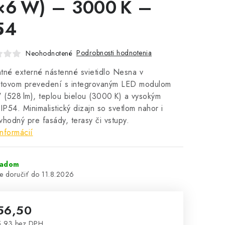
×6 W) – 3000 K –
54
Podrobnosti hodnotenia
Neohodnotené
tné externé nástenné svietidlo Nesna v
citovom prevedení s integrovaným LED modulom
(528 lm), teplou bielou (3000 K) a vysokým
 IP54. Minimalistický dizajn so svetlom nahor i
vhodný pre fasády, terasy či vstupy.
informácií
ladom
11.8.2026
56,50
5,93 bez DPH