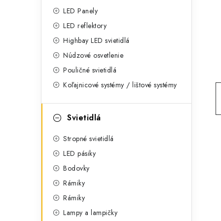
g
ý
LED Panely
ó
LED reflektory
p
r
Highbay LED svietidlá
a
i
Núdzové osvetlenie
e
n
Pouličné svietidlá
Koľajnicové systémy / lištové systémy
e
l
Svietidlá
Stropné svietidlá
LED pásiky
Bodovky
Rámiky
Rámiky
Lampy a lampičky