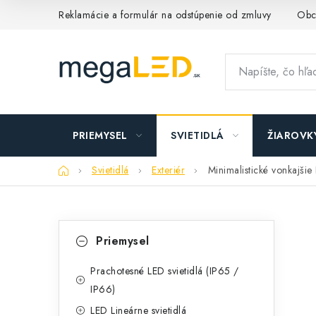
Prejsť
Reklamácie a formulár na odstúpenie od zmluvy
Obc
na
obsah
PRIEMYSEL
SVIETIDLÁ
ŽIAROVK
Domov
Svietidlá
Exteriér
Minimalistické vonkajši
B
K
Preskočiť
Priemysel
kategórie
a
o
t
Prachotesné LED svietidlá (IP65 /
č
IP66)
e
n
LED Lineárne svietidlá