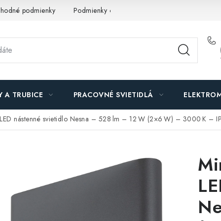
hodné podmienky
Podmienky ochrany osobných údajov
O n
Y A TRUBICE
PRACOVNÉ SVIETIDLÁ
ELEKTROM
e LED nástenné svietidlo Nesna – 528 lm – 12 W (2×6 W) – 3000 K – I
Mi
LE
Ne