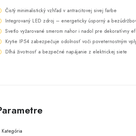
Čistý minimalistický vzhľad v antracitovej sivej farbe
Integrovaný LED zdroj – energeticky úsporný a bezúdržbo
Svetlo vyžarované smerom nahor i nadol pre dekoratívny ef
Krytie IP54 zabezpečuje odolnosť voči poveternostným vp
Dlhá životnosť a bezpečné napájanie z elektrickej siete
ava
na prvú
ednávku
avu aj praktické tipy,
vďaka ktorým
Kategória
ť lepšie a platiť menej.