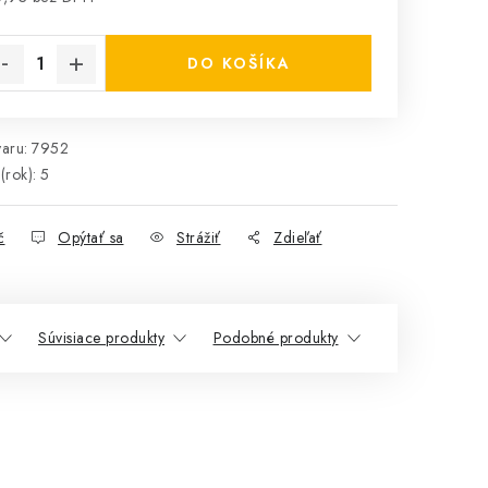
notková cena:
DO KOŠÍKA
aru:
7952
(rok)
:
5
č
Opýtať sa
Strážiť
Zdieľať
Súvisiace produkty
Podobné produkty