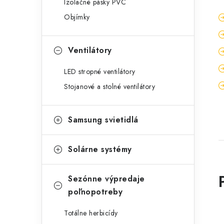
Izolačné pásky PVC
Objímky
Ventilátory
LED stropné ventilátory
Stojanové a stolné ventilátory
Samsung svietidlá
Solárne systémy
10% zľ
obj
Sezónne výpredaje
poľnopotreby
Prihláste sa a
získajte zľ
Totálne herbicídy
budete svieti