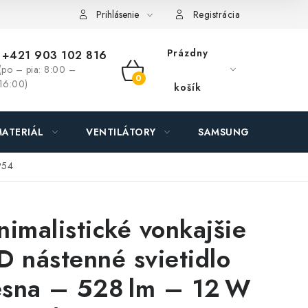
ás - MEGALED & JANTON Zákamenné
Zľavy pre profíkov
Hod
Prihlásenie
Registrácia
Prázdny
+421 903 102 816
(po – pia: 8:00 –
NÁKUPNÝ
16:00)
košík
KOŠÍK
ATERIÁL
VENTILÁTORY
SAMSUNG SVIETIDLÁ
P54
nimalistické vonkajšie
D nástenné svietidlo
sna – 528 lm – 12 W