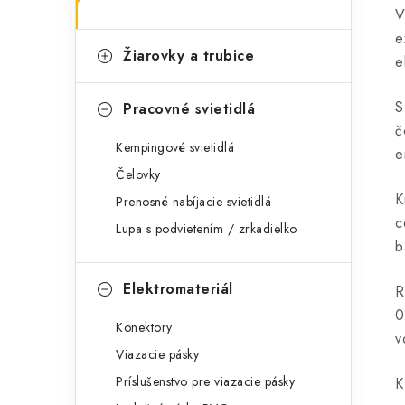
V
e
Žiarovky a trubice
e
S
Pracovné svietidlá
č
Kempingové svietidlá
e
Čelovky
K
Prenosné nabíjacie svietidlá
c
Lupa s podvietením / zrkadielko
b
Elektromateriál
R
0
Konektory
v
Viazacie pásky
Príslušenstvo pre viazacie pásky
K