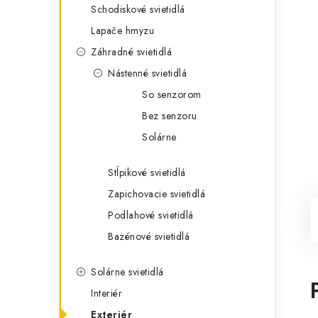
Schodiskové svietidlá
Lapače hmyzu
Záhradné svietidlá
Nástenné svietidlá
So senzorom
Bez senzoru
Solárne
Stĺpikové svietidlá
Zapichovacie svietidlá
Podlahové svietidlá
Bazénové svietidlá
Solárne svietidlá
Interiér
Exteriér