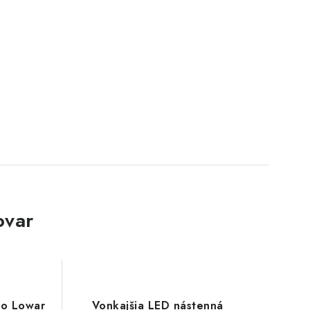
ovar
lo Lowar
Vonkajšia LED nástenná