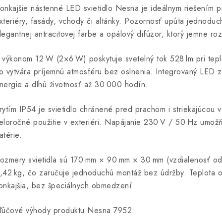
onkajšie nástenné LED svietidlo Nesna je ideálnym riešením pr
xteriéry, fasády, vchody či altánky. Pozornosť upúta jednoduc
legantnej antracitovej farbe a opálový difúzor, ktorý jemne roz
 výkonom 12 W (2×6 W) poskytuje svetelný tok 528 lm pri teple
o vytvára príjemnú atmosféru bez oslnenia. Integrovaný LED z
nergie a dlhú životnosť až 30 000 hodín.
rytím IP54 je svietidlo chránené pred prachom i striekajúcou
eloročné použitie v exteriéri. Napájanie 230 V / 50 Hz umožň
atérie.
ozmery svietidla sú 170 mm × 90 mm × 30 mm (vzdialenosť od 
,42 kg, čo zaručuje jednoduchú montáž bez údržby. Teplota o
onkajšia, bez špeciálnych obmedzení.
ľúčové výhody produktu Nesna 7952: