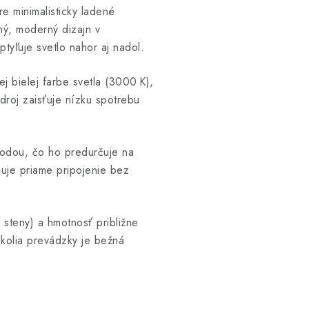
e minimalisticky ladené
hý, moderný dizajn v
ptyľuje svetlo nahor aj nadol.
j bielej farbe svetla (3000 K),
droj zaisťuje nízku spotrebu
 vodou, čo ho predurčuje na
uje priame pripojenie bez
steny) a hmotnosť približne
kolia prevádzky je bežná