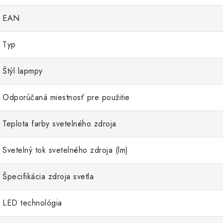
EAN
Typ
CEM ZĽAVU
Štýl lapmpy
Odporúčaná miestnosť pre použitie
ovania osobných údajov
Teplota farby svetelného zdroja
Svetelný tok svetelného zdroja (lm)
Špecifikácia zdroja svetla
LED technológia