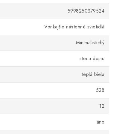
5998250379524
Vonkajšie nástenné svietidlá
Minimalistický
stena domu
teplá biela
528
12
áno