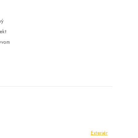
vý
ekt
lyvom
Exteriér