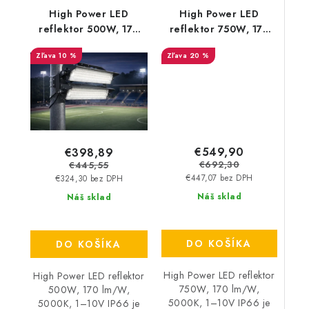
High Power LED
High Power LED
reflektor 500W, 170
reflektor 750W, 170
lm/W, 5000K, 1–10V
lm/W, 5000K, 1–10V
10 %
20 %
IP66
IP66
€549,90
€398,89
€692,30
€445,55
€447,07 bez DPH
€324,30 bez DPH
Náš sklad
Náš sklad
DO KOŠÍKA
DO KOŠÍKA
High Power LED reflektor
High Power LED reflektor
750W, 170 lm/W,
500W, 170 lm/W,
5000K, 1–10V IP66 je
5000K, 1–10V IP66 je