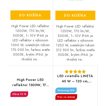
DO KOŠÍKA
DO KOŠÍKA
High Power LED reflektor
High Power LED reflektor
1000W, 170 lm/W,
1250W, 170 lm/W,
5000K, 1–10V IP66 je
5000K, 1–10V IP66 je
LED reflektor s výkonom
LED reflektor s výkonom
1000 W, svetelným tokom
1250 W, svetelným tokom
170 000 lm, farbou svetla
212 500 lm, farbou svetla
5000K, krytím IP66. Je
5000K, krytím IP66. Je
vhodný na...
vhodný na...
LED svietidlo LINETA
High Power LED
40 W – 120 cm,
reflektor 1500W, 170
4000K, UGR19,
lm/W, 5000K, 1–10V
Samsung LED
Samsung čip (závesné
13 %
IP66
alebo prisadené)
Viac za menej