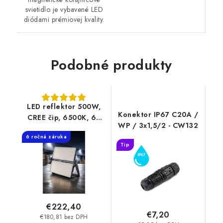
svietidlo je vybavené LED
diódami prémiovej kvality.
Podobné produkty
LED reflektor 500W,
Konektor IP67 C20A /
CREE čip, 6500K, 67
WP / 3x1,5/2 - CW132
500lm (135lm/W), IP65
6 ročná záruka
– super výkonný, 6-
Tip
ročná záruka
€222,40
€7,20
€180,81 bez DPH