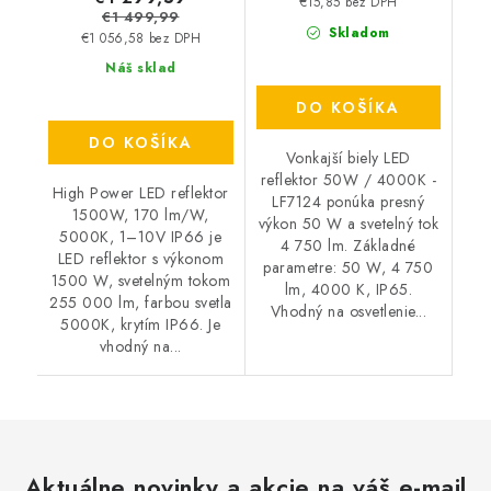
€15,85 bez DPH
€1 499,99
Skladom
€1 056,58 bez DPH
Náš sklad
DO KOŠÍKA
DO KOŠÍKA
Vonkajší biely LED
reflektor 50W / 4000K -
High Power LED reflektor
LF7124 ponúka presný
1500W, 170 lm/W,
výkon 50 W a svetelný tok
5000K, 1–10V IP66 je
4 750 lm. Základné
LED reflektor s výkonom
parametre: 50 W, 4 750
1500 W, svetelným tokom
lm, 4000 K, IP65.
255 000 lm, farbou svetla
Vhodný na osvetlenie...
5000K, krytím IP66. Je
vhodný na...
Aktuálne novinky a akcie na váš e-mail