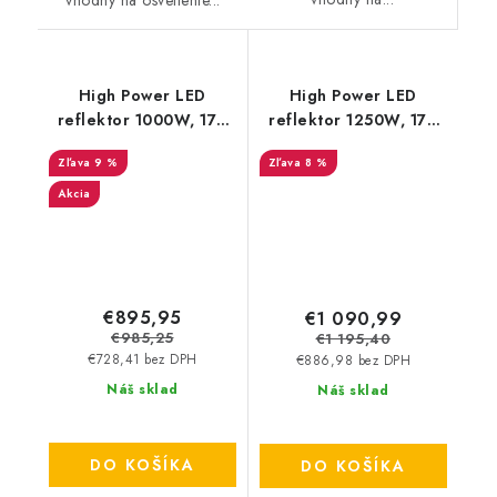
High Power LED
High Power LED
reflektor 1000W, 170
reflektor 1250W, 170
lm/W, 5000K, 1–10V
lm/W, 5000K, 1–10V
9 %
8 %
IP66
IP66
Akcia
€895,95
€1 090,99
€985,25
€1 195,40
€728,41 bez DPH
€886,98 bez DPH
Náš sklad
Náš sklad
DO KOŠÍKA
DO KOŠÍKA