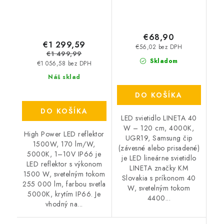
€68,90
€1 299,59
€56,02 bez DPH
€1 499,99
Skladom
€1 056,58 bez DPH
Náš sklad
DO KOŠÍKA
DO KOŠÍKA
LED svietidlo LINETA 40
W – 120 cm, 4000K,
High Power LED reflektor
UGR19, Samsung čip
1500W, 170 lm/W,
(závesné alebo prisadené)
5000K, 1–10V IP66 je
je LED lineárne svietidlo
LED reflektor s výkonom
LINETA značky KM
1500 W, svetelným tokom
Slovakia s príkonom 40
255 000 lm, farbou svetla
W, svetelným tokom
5000K, krytím IP66. Je
4400...
vhodný na...