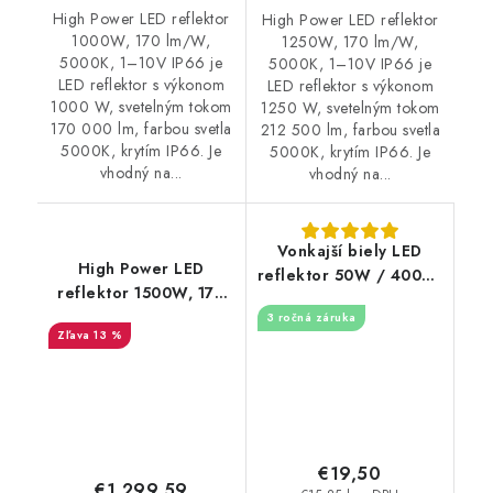
High Power LED reflektor
High Power LED reflektor
1000W, 170 lm/W,
1250W, 170 lm/W,
5000K, 1–10V IP66 je
5000K, 1–10V IP66 je
LED reflektor s výkonom
LED reflektor s výkonom
1000 W, svetelným tokom
1250 W, svetelným tokom
170 000 lm, farbou svetla
212 500 lm, farbou svetla
5000K, krytím IP66. Je
5000K, krytím IP66. Je
vhodný na...
vhodný na...
Vonkajší biely LED
High Power LED
reflektor 50W / 4000K
reflektor 1500W, 170
- LF7124
lm/W, 5000K, 1–10V
3 ročná záruka
13 %
IP66
€19,50
€1 299,59