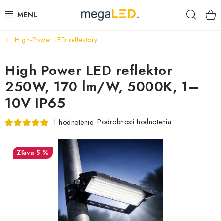
Prejsť
Hľad
na
obsah
High-Power LED reflektory
PRIEMYSEL
High Power LED reflektor
SVIETIDLÁ
250W, 170 lm/W, 5000K, 1–
ŽIAROVKY A TRUBICE
10V IP65
PRACOVNÉ SVIETIDLÁ
Podrobnosti hodnotenia
1 hodnotenie
ELEKTROMATERIÁL
5 %
VENTILÁTORY
SAMSUNG SVIETIDLÁ