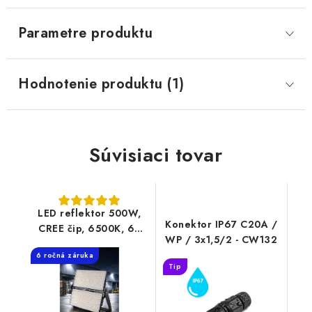
Parametre produktu
Hodnotenie produktu (1)
Súvisiaci tovar
LED reflektor 500W,
Konektor IP67 C20A /
CREE čip, 6500K, 67
WP / 3x1,5/2 - CW132
500lm (135lm/W), IP65
6 ročná záruka
– super výkonný, 6-
Tip
ročná záruka