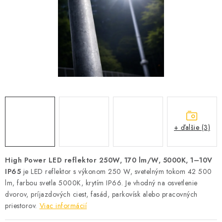
SOLÁRNE SYSTÉMY
SEZÓNNE VÝPREDAJE POĽNOPOTREBY
DOM A ZÁHRADA
OBCHODNÉ PODMIENKY
KONTAKTY
+ ďalšie (3)
O NÁS - MEGALED & JANTON ZÁKAMENNÉ
Reklamácie a formulár na odstúpenie od zmluvy
High Power LED reflektor 250W, 170 lm/W, 5000K, 1–10V
IP65
je LED reflektor s výkonom 250 W, svetelným tokom 42 500
Obchodné podmienky
Podmienky ochrany osobných údajov
lm, farbou svetla 5000K, krytím IP66. Je vhodný na osvetlenie
O nás - MEGALED & JANTON Zákamenné
dvorov, príjazdových ciest, fasád, parkovísk alebo pracovných
Zľavy pre profíkov
Hodnotenie obchodu
Moja objednávka
priestorov.
Viac informácií