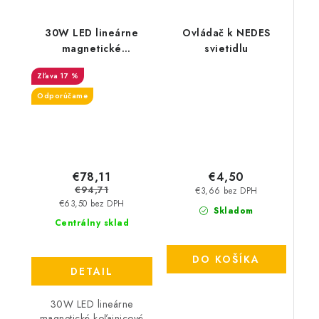
30W LED lineárne
Ovládač k NEDES
magnetické
svietidlu
koľajnicové svietidlo -
17 %
2700lm - čierne
Odporúčame
€78,11
€4,50
€94,71
€3,66 bez DPH
€63,50 bez DPH
Skladom
Centrálny sklad
DO KOŠÍKA
DETAIL
30W LED lineárne
magnetické koľajnicové