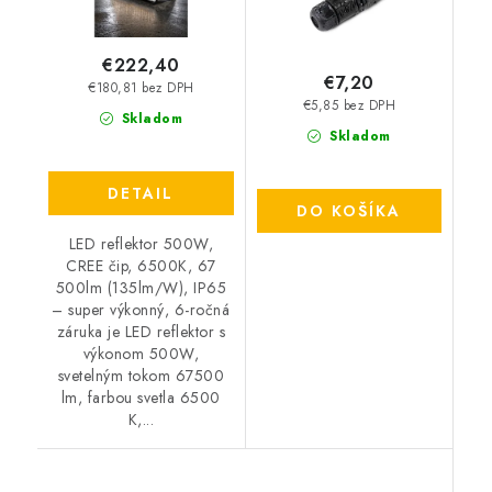
€222,40
€7,20
€180,81 bez DPH
€5,85 bez DPH
Skladom
Skladom
DETAIL
DO KOŠÍKA
LED reflektor 500W,
CREE čip, 6500K, 67
500lm (135lm/W), IP65
– super výkonný, 6-ročná
záruka je LED reflektor s
výkonom 500W,
svetelným tokom 67500
lm, farbou svetla 6500
K,...