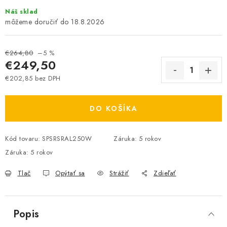
Náš sklad
18.8.2026
€264,80
–5 %
€249,50
€202,85 bez DPH
Jednotková cena:
DO KOŠÍKA
Kód tovaru:
SPSRSRAL250W
Záruka
:
5 rokov
Záruka
:
5 rokov
Tlač
Opýtať sa
Strážiť
Zdieľať
Popis