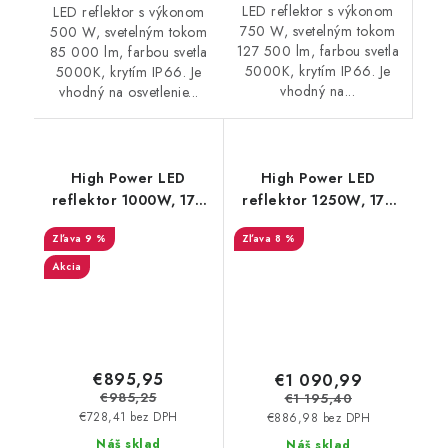
LED reflektor s výkonom
LED reflektor s výkonom
750 W, svetelným tokom
500 W, svetelným tokom
127 500 lm, farbou svetla
85 000 lm, farbou svetla
5000K, krytím IP66. Je
5000K, krytím IP66. Je
vhodný na...
vhodný na osvetlenie...
High Power LED
High Power LED
reflektor 1000W, 170
reflektor 1250W, 170
lm/W, 5000K, 1–10V
lm/W, 5000K, 1–10V
9 %
8 %
IP66
IP66
Akcia
€895,95
€1 090,99
€985,25
€1 195,40
€728,41 bez DPH
€886,98 bez DPH
Náš sklad
Náš sklad