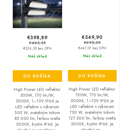
€549,90
€398,89
€692,30
€445,55
€447,07 bez DPH
€324,30 bez DPH
Náš sklad
Náš sklad
DO KOŠÍKA
DO KOŠÍKA
High Power LED reflektor
High Power LED reflektor
750W, 170 lm/W,
500W, 170 lm/W,
5000K, 1–10V IP66 je
5000K, 1–10V IP66 je
LED reflektor s výkonom
LED reflektor s výkonom
750 W, svetelným tokom
500 W, svetelným tokom
127 500 lm, farbou svetla
85 000 lm, farbou svetla
5000K, krytím IP66. Je
5000K, krytím IP66. Je
vhodný na...
vhodný na osvetlenie...