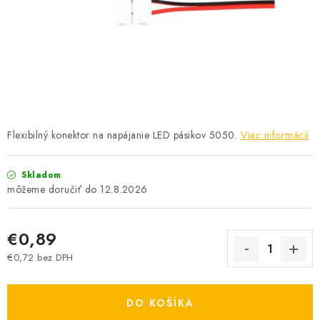
SOLÁRNE SYSTÉMY
SEZÓNNE VÝPREDAJE POĽNOPOTREBY
DOM A ZÁHRADA
OBCHODNÉ PODMIENKY
Flexibilný konektor na napájanie LED pásikov 5050.
Viac informácií
KONTAKTY
Skladom
O NÁS - MEGALED & JANTON ZÁKAMENNÉ
12.8.2026
Reklamácie a formulár na odstúpenie od zmluvy
€0,89
Obchodné podmienky
Podmienky ochrany osobných údajov
€0,72 bez DPH
Jednotková cena:
O nás - MEGALED & JANTON Zákamenné
Zľavy pre profíkov
Hodnotenie obchodu
Moja objednávka
DO KOŠÍKA