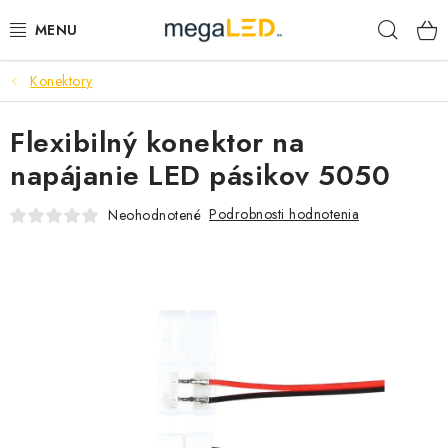
Prejsť
Hľad
na
obsah
Konektory
PRIEMYSEL
Flexibilný konektor na
SVIETIDLÁ
napájanie LED pásikov 5050
ŽIAROVKY A TRUBICE
Podrobnosti hodnotenia
Neohodnotené
PRACOVNÉ SVIETIDLÁ
ELEKTROMATERIÁL
VENTILÁTORY
SAMSUNG SVIETIDLÁ