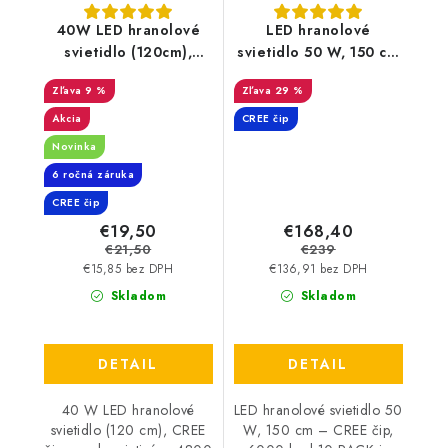
40W LED hranolové
LED hranolové
svietidlo (120cm),
svietidlo 50 W, 150 cm
CREE čip,
– CREE čip, 6000 lm |
9 %
29 %
vysokosvietivé -
10 PACK
4800lm
Akcia
CREE čip
Novinka
6 ročná záruka
CREE čip
€19,50
€168,40
€21,50
€239
€15,85 bez DPH
€136,91 bez DPH
Skladom
Skladom
DETAIL
DETAIL
40 W LED hranolové
LED hranolové svietidlo 50
svietidlo (120 cm), CREE
W, 150 cm – CREE čip,