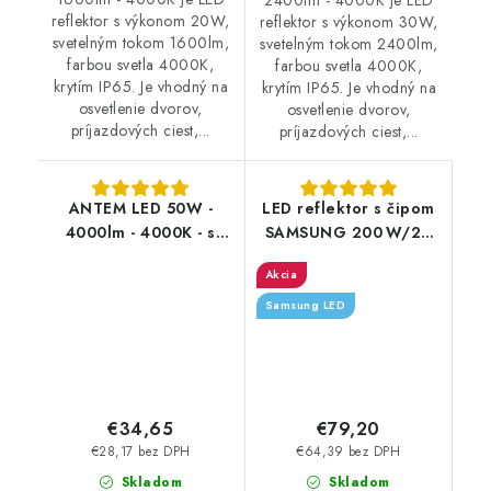
reflektor s výkonom 20W,
reflektor s výkonom 30W,
svetelným tokom 1600lm,
svetelným tokom 2400lm,
farbou svetla 4000K,
farbou svetla 4000K,
krytím IP65. Je vhodný na
krytím IP65. Je vhodný na
osvetlenie dvorov,
osvetlenie dvorov,
príjazdových ciest,...
príjazdových ciest,...
ANTEM LED 50W -
LED reflektor s čipom
4000lm - 4000K - s
SAMSUNG 200 W/20
čidlom
000 lm/4000 K
Akcia
Samsung LED
€34,65
€79,20
€28,17 bez DPH
€64,39 bez DPH
Skladom
Skladom