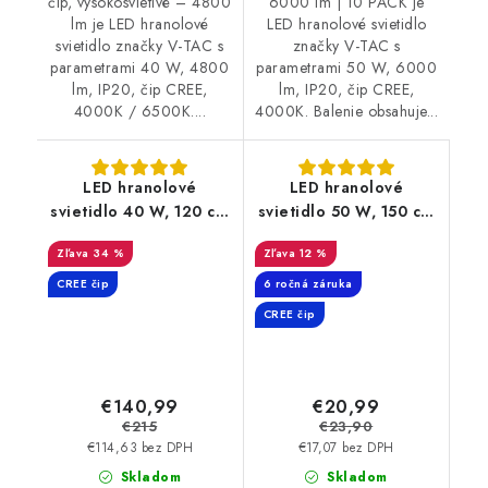
čip, vysokosvietivé – 4800
6000 lm | 10 PACK je
lm je LED hranolové
LED hranolové svietidlo
svietidlo značky V-TAC s
značky V-TAC s
parametrami 40 W, 4800
parametrami 50 W, 6000
lm, IP20, čip CREE,
lm, IP20, čip CREE,
4000K / 6500K....
4000K. Balenie obsahuje...
LED hranolové
LED hranolové
svietidlo 40 W, 120 cm
svietidlo 50 W, 150 cm
– CREE čip, 4800 lm |
– CREE čip, 6000 lm
34 %
12 %
10 PACK
CREE čip
6 ročná záruka
CREE čip
€140,99
€20,99
€215
€23,90
€114,63 bez DPH
€17,07 bez DPH
Skladom
Skladom