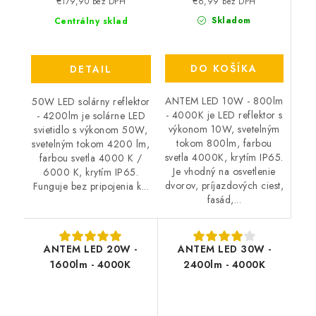
€6,99 bez DPH
€179,90 bez DPH
Skladom
Centrálny sklad
DO KOŠÍKA
DETAIL
ANTEM LED 10W - 800lm
50W LED solárny reflektor
- 4000K je LED reflektor s
- 4200lm je solárne LED
výkonom 10W, svetelným
svietidlo s výkonom 50W,
tokom 800lm, farbou
svetelným tokom 4200 lm,
svetla 4000K, krytím IP65.
farbou svetla 4000 K /
Je vhodný na osvetlenie
6000 K, krytím IP65.
dvorov, príjazdových ciest,
Funguje bez pripojenia k...
fasád,...
ANTEM LED 20W -
ANTEM LED 30W -
1600lm - 4000K
2400lm - 4000K