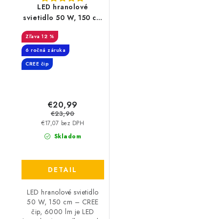
LED hranolové
svietidlo 50 W, 150 cm
– CREE čip, 6000 lm
12 %
6 ročná záruka
CREE čip
€20,99
€23,90
€17,07 bez DPH
Skladom
DETAIL
LED hranolové svietidlo
50 W, 150 cm – CREE
čip, 6000 lm je LED