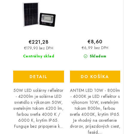
€8,60
€221,28
€6,99 bez DPH
€179,90 bez DPH
Skladom
Centrálny sklad
DO KOŠÍKA
DETAIL
ANTEM LED 10W - 800lm
50W LED solárny reflektor
- 4000K je LED reflektor s
- 4200lm je solárne LED
výkonom 10W, svetelným
svietidlo s výkonom 50W,
tokom 800lm, farbou
svetelným tokom 4200 lm,
svetla 4000K, krytím IP65.
farbou svetla 4000 K /
Je vhodný na osvetlenie
6000 K, krytím IP65.
dvorov, príjazdových ciest,
Funguje bez pripojenia k...
fasád,...