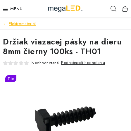
Prejsť
Hľad
na
obsah
Elektromateriál
PRIEMYSEL
Držiak viazacej pásky na dieru
SVIETIDLÁ
8mm čierny 100ks - TH01
ŽIAROVKY A TRUBICE
Podrobnosti hodnotenia
Neohodnotené
PRACOVNÉ SVIETIDLÁ
Tip
ELEKTROMATERIÁL
VENTILÁTORY
SAMSUNG SVIETIDLÁ