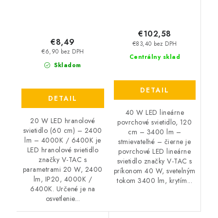
€102,58
€8,49
€83,40 bez DPH
€6,90 bez DPH
Centrálny sklad
Skladom
DETAIL
DETAIL
40 W LED lineárne
20 W LED hranolové
povrchové svietidlo, 120
svietidlo (60 cm) – 2400
cm – 3400 lm –
lm – 4000K / 6400K je
stmievateľné – čierne je
LED hranolové svietidlo
povrchové LED lineárne
značky V-TAC s
svietidlo značky V-TAC s
parametrami 20 W, 2400
príkonom 40 W, svetelným
lm, IP20, 4000K /
tokom 3400 lm, krytím...
6400K. Určené je na
osvetlenie...