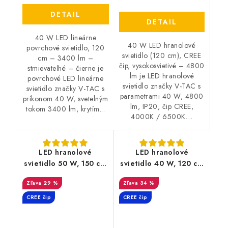
DETAIL
DETAIL
40 W LED lineárne
40 W LED hranolové
povrchové svietidlo, 120
svietidlo (120 cm), CREE
cm – 3400 lm –
čip, vysokosvietivé – 4800
stmievateľné – čierne je
lm je LED hranolové
povrchové LED lineárne
svietidlo značky V-TAC s
svietidlo značky V-TAC s
parametrami 40 W, 4800
príkonom 40 W, svetelným
lm, IP20, čip CREE,
tokom 3400 lm, krytím...
4000K / 6500K....
LED hranolové
LED hranolové
svietidlo 50 W, 150 cm
svietidlo 40 W, 120 cm
– CREE čip, 6000 lm |
– CREE čip, 4800 lm |
29 %
34 %
10 PACK
10 PACK
CREE čip
CREE čip