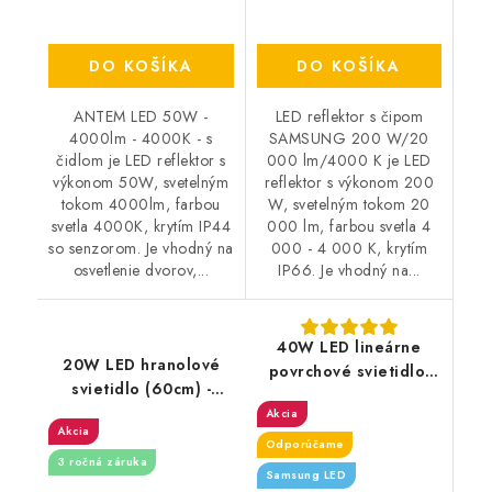
DO KOŠÍKA
DO KOŠÍKA
ANTEM LED 50W -
LED reflektor s čipom
4000lm - 4000K - s
SAMSUNG 200 W/20
čidlom je LED reflektor s
000 lm/4000 K je LED
výkonom 50W, svetelným
reflektor s výkonom 200
tokom 4000lm, farbou
W, svetelným tokom 20
svetla 4000K, krytím IP44
000 lm, farbou svetla 4
so senzorom. Je vhodný na
000 - 4 000 K, krytím
osvetlenie dvorov,...
IP66. Je vhodný na...
40W LED lineárne
20W LED hranolové
povrchové svietidlo,
svietidlo (60cm) -
120cm - 3400lm -
2400m - 4000K /
Akcia
stmievateľné - čierne
Akcia
6400K
Odporúčame
3 ročná záruka
Samsung LED