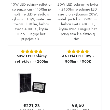
10W LED solárny reflektor
20W LED solárny reflektor
so senzorom - 1100lm je
- 2400lm je solárne LED
solárne LED svietidlo s
svietidlo s výkonom 20W,
výkonom 10W, svetelným
svetelným tokom 2400 lm,
tokom 1100 lm, farbou
farbou svetla 4000 K,
svetla 4000 K, krytím
krytím IP65. Funguje bez
IP65. Funguje bez
pripojenia k elektrickej
pripojenia k...
sieti...
50W LED solárny
ANTEM LED 10W -
reflektor - 4200lm
800lm - 4000K
€8,60
€221,28