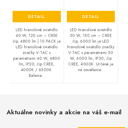
DETAIL
DETAIL
LED hranolové svietidlo
LED hranolové svietidlo
40 W, 120 cm – CREE
50 W, 150 cm – CREE
čip, 4800 lm | 10 PACK je
čip, 6000 lm je LED
LED hranolové svietidlo
hranolové svietidlo značky
značky V-TAC s
V-TAC s parametrami 50
parametrami 40 W, 4800
W, 6000 lm, IP20, čip
lm, IP20, čip CREE,
CREE, 4000K. Určené je
4000K / 6500K.
na osvetlenie...
Balenie...
Aktuálne novinky a akcie na váš e-mail