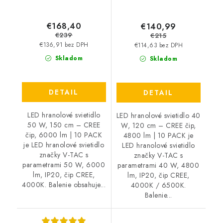
€168,40
€140,99
€239
€215
€136,91 bez DPH
€114,63 bez DPH
Skladom
Skladom
DETAIL
DETAIL
LED hranolové svietidlo
LED hranolové svietidlo 40
50 W, 150 cm – CREE
W, 120 cm – CREE čip,
čip, 6000 lm | 10 PACK
4800 lm | 10 PACK je
je LED hranolové svietidlo
LED hranolové svietidlo
značky V-TAC s
značky V-TAC s
parametrami 50 W, 6000
parametrami 40 W, 4800
lm, IP20, čip CREE,
lm, IP20, čip CREE,
4000K. Balenie obsahuje...
4000K / 6500K.
Balenie...