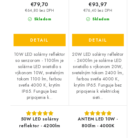
€79,70
€93,97
€64,80 bez DPH
€76,40 bez DPH
Skladom
Skladom
DETAIL
DETAIL
10W LED solárny reflektor
20W LED solárny reflektor
so senzorom - 1100lm je
- 2400lm je solárne LED
solárne LED svietidlo s
svietidlo s výkonom 20W,
výkonom 10W, svetelným
svetelným tokom 2400 lm,
tokom 1100 lm, farbou
farbou svetla 4000 K,
svetla 4000 K, krytím
krytím IP65. Funguje bez
IP65. Funguje bez
pripojenia k elektrickej
pripojenia k...
sieti...
50W LED solárny
ANTEM LED 10W -
reflektor - 4200lm
800lm - 4000K