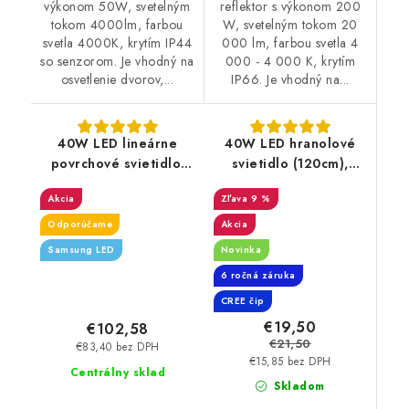
výkonom 50W, svetelným
reflektor s výkonom 200
tokom 4000lm, farbou
W, svetelným tokom 20
svetla 4000K, krytím IP44
000 lm, farbou svetla 4
so senzorom. Je vhodný na
000 - 4 000 K, krytím
osvetlenie dvorov,...
IP66. Je vhodný na...
40W LED lineárne
40W LED hranolové
povrchové svietidlo,
svietidlo (120cm),
120cm - 3400lm -
CREE čip,
Akcia
9 %
stmievateľné - čierne
vysokosvietivé -
4800lm
Odporúčame
Akcia
Samsung LED
Novinka
6 ročná záruka
CREE čip
€19,50
€102,58
€21,50
€83,40 bez DPH
€15,85 bez DPH
Centrálny sklad
Skladom