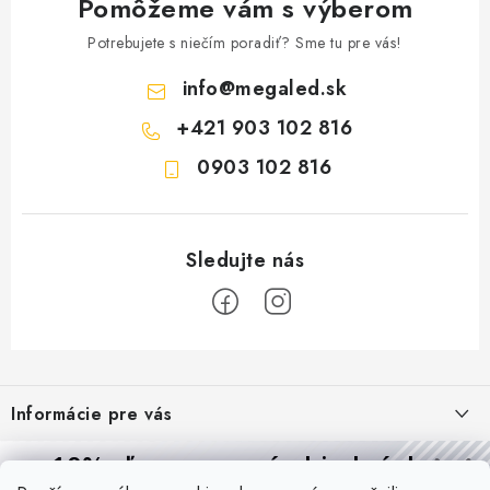
Pomôžeme vám s výberom
Potrebujete s niečím poradiť? Sme tu pre vás!
info
@
megaled.sk
+421 903 102 816
0903 102 816
Z
á
Informácie pre vás
p
ä
Reklamácie a formulár na odstúpenie od zmluvy
10% zľava
na prvú objednávku
Prijímame online platby
t