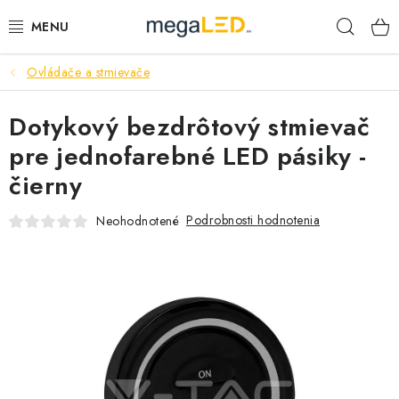
Prejsť
Hľad
na
obsah
Ovládače a stmievače
PRIEMYSEL
Dotykový bezdrôtový stmievač
SVIETIDLÁ
pre jednofarebné LED pásiky -
ŽIAROVKY A TRUBICE
čierny
PRACOVNÉ SVIETIDLÁ
Podrobnosti hodnotenia
Neohodnotené
ELEKTROMATERIÁL
VENTILÁTORY
SAMSUNG SVIETIDLÁ