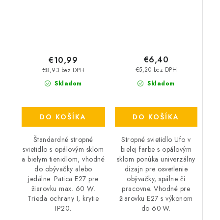
€6,40
€10,99
€5,20 bez DPH
€8,93 bez DPH
Skladom
Skladom
DO KOŠÍKA
DO KOŠÍKA
Stropné svietidlo Ufo v
Štandardné stropné
bielej farbe s opálovým
svietidlo s opálovým sklom
sklom ponúka univerzálny
a bielym tienidlom, vhodné
dizajn pre osvetlenie
do obývačky alebo
obývačky, spálne či
jedálne. Pätica E27 pre
pracovne. Vhodné pre
žiarovku max. 60 W.
žiarovku E27 s výkonom
Trieda ochrany I, krytie
do 60 W.
IP20.