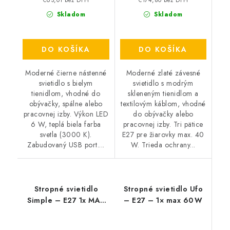
€63,01 bez DPH
€174,80 bez DPH
Skladom
Skladom
DO KOŠÍKA
DO KOŠÍKA
Moderné čierne nástenné
Moderné zlaté závesné
svietidlo s bielym
svietidlo s modrým
tienidlom, vhodné do
skleneným tienidlom a
obývačky, spálne alebo
textilovým káblom, vhodné
pracovnej izby. Výkon LED
do obývačky alebo
6 W, teplá biela farba
pracovnej izby. Tri pätice
svetla (3000 K).
E27 pre žiarovky max. 40
Zabudovaný USB port....
W. Trieda ochrany...
Stropné svietidlo
Stropné svietidlo Ufo
Simple – E27 1x MAX
– E27 – 1× max 60 W
60 W – IP20