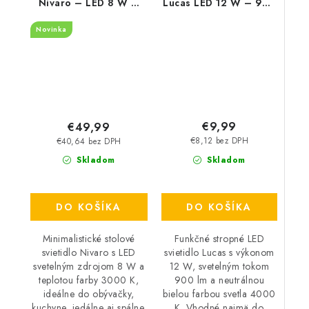
Nivaro – LED 8 W –
Lucas LED 12 W – 900
3000 K
lm – 4000 K – IP20
Novinka
€9,99
€49,99
€8,12 bez DPH
€40,64 bez DPH
Skladom
Skladom
DO KOŠÍKA
DO KOŠÍKA
Funkčné stropné LED
Minimalistické stolové
svietidlo Lucas s výkonom
svietidlo Nivaro s LED
12 W, svetelným tokom
svetelným zdrojom 8 W a
900 lm a neutrálnou
teplotou farby 3000 K,
bielou farbou svetla 4000
ideálne do obývačky,
K. Vhodné najmä do
kuchyne, jedálne aj spálne.