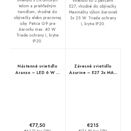
svietidlo s chrómovým
svietidlo so 3 päticami
telom a priehľadným
E27, vhodné do obývačky.
tienidlom, vhodné do
Maximálny výkon žiaroviek
obývačky alebo pracovnej
3x 25 W. Trieda ochrany
izby. Pätica G9 pre
I, krytie IP20.
žiarovku max. 40 W.
Trieda ochrany I, krytie
IP20.
Nástenné svietidlo
Závesné svietidlo
Aranzo – LED 6 W –
Azurine – E27 3x MAX
IP20
40 W – IP20
€77,50
€215