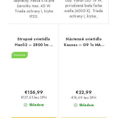
izby. Výkon LED 18 W,
obývačky. Pätica E14 pre
prirodzená biela farba
žiarovku max. 40 W.
svetla (4000 K). Trieda
Trieda ochrany I, krytie
ochrany I, krytie...
IP20.
Stropné svietidlo
Nástenné svietidlo
Henli2 – 2800 lm –
Kaunas – G9 1x MAX
3000 K – LED 40 W –
10 W – IP20
Novinka
IP20
€156,99
€22,99
€127,63 bez DPH
€18,69 bez DPH
Skladom
Skladom