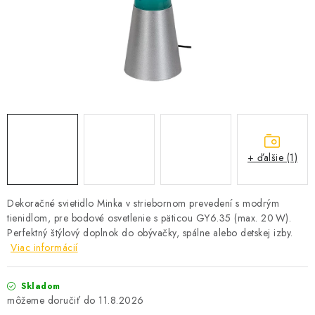
SOLÁRNE SYSTÉMY
SEZÓNNE VÝPREDAJE POĽNOPOTREBY
DOM A ZÁHRADA
OBCHODNÉ PODMIENKY
KONTAKTY
+ ďalšie (1)
O NÁS - MEGALED & JANTON ZÁKAMENNÉ
Dekoračné svietidlo Minka v striebornom prevedení s modrým
tienidlom, pre bodové osvetlenie s päticou GY6.35 (max. 20 W).
Reklamácie a formulár na odstúpenie od zmluvy
Perfektný štýlový doplnok do obývačky, spálne alebo detskej izby.
Obchodné podmienky
Podmienky ochrany osobných údajov
Viac informácií
O nás - MEGALED & JANTON Zákamenné
Skladom
Zľavy pre profíkov
Hodnotenie obchodu
Moja objednávka
11.8.2026