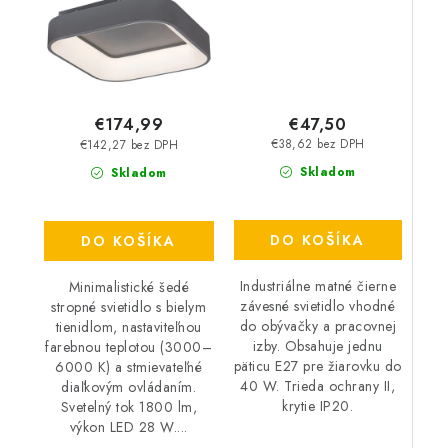
€47,50
€174,99
€38,62 bez DPH
€142,27 bez DPH
Skladom
Skladom
DO KOŠÍKA
DO KOŠÍKA
Industriálne matné čierne
Minimalistické šedé
závesné svietidlo vhodné
stropné svietidlo s bielym
do obývačky a pracovnej
tienidlom, nastaviteľnou
izby. Obsahuje jednu
farebnou teplotou (3000–
päticu E27 pre žiarovku do
6000 K) a stmievateľné
40 W. Trieda ochrany II,
diaľkovým ovládaním.
krytie IP20.
Svetelný tok 1800 lm,
výkon LED 28 W....