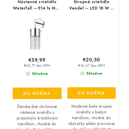
Nástenné svietidlo
Stropné svietidlo
Waterfall – E14 1x MAX
Vendel – LED 18 W –
40 W – IP20
IP20
€20,50
€59,99
€16,67 bez DPH
€48,77 bez DPH
Skladom
Skladom
DO KOŠÍKA
DO KOŠÍKA
Moderné biele stropné
Štandardné chrómové
svietidlo s bielym
nástenné svietidlo s
tienidlom, vhodné do
priesvitným krištáľovým
obývačky alebo pracovnej
tienidlom, vhodné do