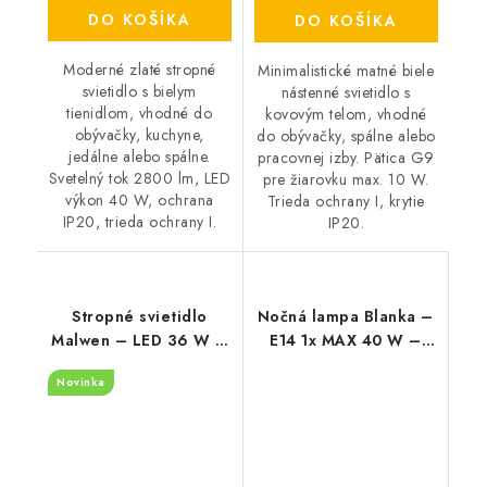
DO KOŠÍKA
DO KOŠÍKA
Moderné zlaté stropné
Minimalistické matné biele
svietidlo s bielym
nástenné svietidlo s
tienidlom, vhodné do
kovovým telom, vhodné
obývačky, kuchyne,
do obývačky, spálne alebo
jedálne alebo spálne.
pracovnej izby. Pätica G9
Svetelný tok 2800 lm, LED
pre žiarovku max. 10 W.
výkon 40 W, ochrana
Trieda ochrany I, krytie
IP20, trieda ochrany I.
IP20.
Stropné svietidlo
Nočná lampa Blanka –
Malwen – LED 36 W –
E14 1x MAX 40 W –
IP20
IP20
Novinka