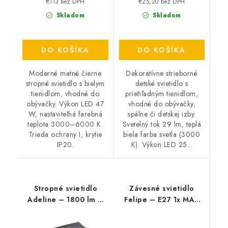
€113 bez DPH
€25,20 bez DPH
Skladom
Skladom
DO KOŠÍKA
DO KOŠÍKA
Moderné matné čierne
Dekoratívne strieborné
stropné svietidlo s bielym
detské svietidlo s
tienidlom, vhodné do
priehľadným tienidlom,
obývačky. Výkon LED 47
vhodné do obývačky,
W, nastaviteľná farebná
spálne či detskej izby.
teplota 3000–6000 K.
Svetelný tok 29 lm, teplá
Trieda ochrany I, krytie
biela farba svetla (3000
IP20.
K). Výkon LED 25...
Stropné svietidlo
Závesné svietidlo
Adeline – 1800 lm –
Felipe – E27 1x MAX
3000-6000 K – LED 28
40 W – IP20
W – IP20