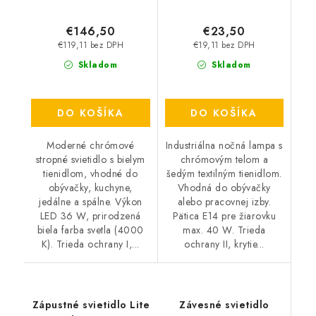
€146,50
€23,50
€119,11 bez DPH
€19,11 bez DPH
Skladom
Skladom
DO KOŠÍKA
DO KOŠÍKA
Moderné chrómové
Industriálna nočná lampa s
stropné svietidlo s bielym
chrómovým telom a
tienidlom, vhodné do
šedým textilným tienidlom.
obývačky, kuchyne,
Vhodná do obývačky
jedálne a spálne. Výkon
alebo pracovnej izby.
LED 36 W, prirodzená
Pätica E14 pre žiarovku
biela farba svetla (4000
max. 40 W. Trieda
K). Trieda ochrany I,...
ochrany II, krytie...
Zápustné svietidlo Lite
Závesné svietidlo