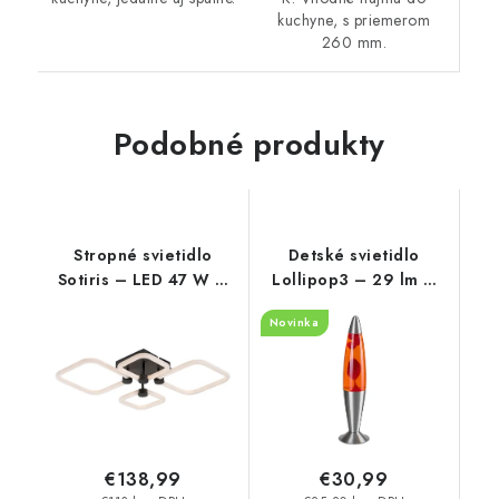
kuchyne, s priemerom
260 mm.
Podobné produkty
Stropné svietidlo
Detské svietidlo
Sotiris – LED 47 W –
Lollipop3 – 29 lm –
IP20
3000 K – LED 25 W –
Novinka
IP20
€138,99
€30,99