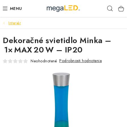
Prejsť
Hľad
na
obsah
Interiér
PRIEMYSEL
Dekoračné svietidlo Minka –
SVIETIDLÁ
1× MAX 20 W – IP20
ŽIAROVKY A TRUBICE
Podrobnosti hodnotenia
Neohodnotené
PRACOVNÉ SVIETIDLÁ
ELEKTROMATERIÁL
VENTILÁTORY
SAMSUNG SVIETIDLÁ