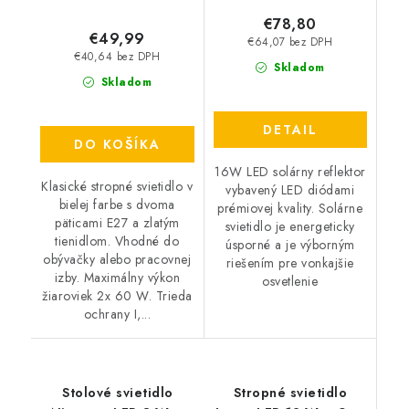
€78,80
€49,99
€64,07 bez DPH
€40,64 bez DPH
Skladom
Skladom
DETAIL
DO KOŠÍKA
16W LED solárny reflektor
Klasické stropné svietidlo v
vybavený LED diódami
bielej farbe s dvoma
prémiovej kvality. Solárne
päticami E27 a zlatým
svietidlo je energeticky
tienidlom. Vhodné do
úsporné a je výborným
obývačky alebo pracovnej
riešením pre vonkajšie
izby. Maximálny výkon
osvetlenie
žiaroviek 2x 60 W. Trieda
ochrany I,...
Stolové svietidlo
Stropné svietidlo