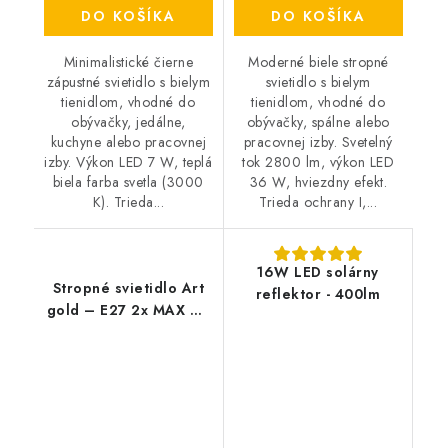
DO KOŠÍKA
DO KOŠÍKA
Minimalistické čierne
Moderné biele stropné
zápustné svietidlo s bielym
svietidlo s bielym
tienidlom, vhodné do
tienidlom, vhodné do
obývačky, jedálne,
obývačky, spálne alebo
kuchyne alebo pracovnej
pracovnej izby. Svetelný
izby. Výkon LED 7 W, teplá
tok 2800 lm, výkon LED
biela farba svetla (3000
36 W, hviezdny efekt.
K). Trieda...
Trieda ochrany I,...
16W LED solárny
Stropné svietidlo Art
reflektor - 400lm
gold – E27 2x MAX 60
W – IP20