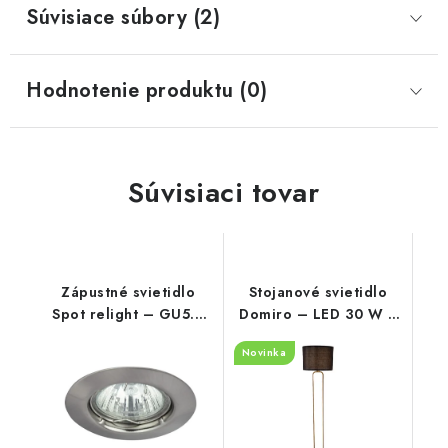
Súvisiace súbory (2)
Hodnotenie produktu (0)
Súvisiaci tovar
Zápustné svietidlo
Stojanové svietidlo
Spot relight – GU5.3
Domiro – LED 30 W +
12V 1x MAX 50 W –
E27 – 3000 K
Novinka
IP20