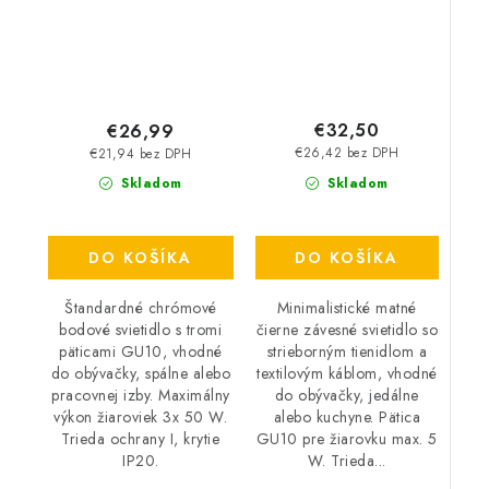
€32,50
€26,99
€26,42 bez DPH
€21,94 bez DPH
Skladom
Skladom
DO KOŠÍKA
DO KOŠÍKA
Minimalistické matné
Štandardné chrómové
čierne závesné svietidlo so
bodové svietidlo s tromi
strieborným tienidlom a
päticami GU10, vhodné
textilovým káblom, vhodné
do obývačky, spálne alebo
do obývačky, jedálne
pracovnej izby. Maximálny
alebo kuchyne. Pätica
výkon žiaroviek 3x 50 W.
GU10 pre žiarovku max. 5
Trieda ochrany I, krytie
W. Trieda...
IP20.