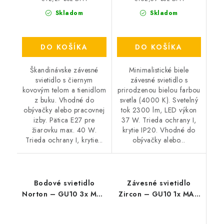
Skladom
Skladom
DO KOŠÍKA
DO KOŠÍKA
Škandinávske závesné
Minimalistické biele
svietidlo s čiernym
závesné svietidlo s
kovovým telom a tienidlom
prirodzenou bielou farbou
z buku. Vhodné do
svetla (4000 K). Svetelný
obývačky alebo pracovnej
tok 2300 lm, LED výkon
izby. Pätica E27 pre
37 W. Trieda ochrany I,
žiarovku max. 40 W.
krytie IP20. Vhodné do
Trieda ochrany I, krytie...
obývačky alebo...
Bodové svietidlo
Závesné svietidlo
Norton – GU10 3x MAX
Zircon – GU10 1x MAX
50 W – IP20
5 W – IP20