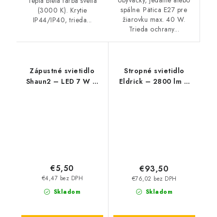
Teplá biela farba svetla
spálne. Pätica E27 pre
(3000 K). Krytie
žiarovku max. 40 W.
IP44/IP40, trieda...
Trieda ochrany...
Zápustné svietidlo
Stropné svietidlo
Shaun2 – LED 7 W –
Eldrick – 2800 lm –
IP20
4000 K – LED 36 W –
IP20
€5,50
€93,50
€4,47 bez DPH
€76,02 bez DPH
Skladom
Skladom