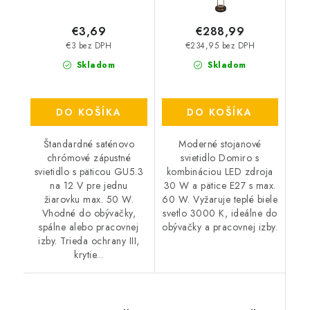
€3,69
€288,99
€3 bez DPH
€234,95 bez DPH
Skladom
Skladom
DO KOŠÍKA
DO KOŠÍKA
Štandardné saténovo
Moderné stojanové
chrómové zápustné
svietidlo Domiro s
svietidlo s päticou GU5.3
kombináciou LED zdroja
na 12 V pre jednu
30 W a pätice E27 s max.
žiarovku max. 50 W.
60 W. Vyžaruje teplé biele
Vhodné do obývačky,
svetlo 3000 K, ideálne do
spálne alebo pracovnej
obývačky a pracovnej izby.
izby. Trieda ochrany III,
krytie...