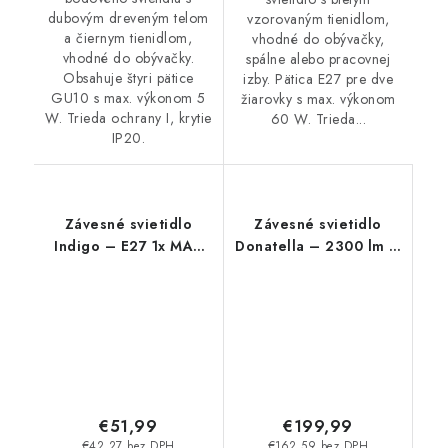
dubovým dreveným telom
vzorovaným tienidlom,
a čiernym tienidlom,
vhodné do obývačky,
vhodné do obývačky.
spálne alebo pracovnej
Obsahuje štyri pätice
izby. Pätica E27 pre dve
GU10 s max. výkonom 5
žiarovky s max. výkonom
W. Trieda ochrany I, krytie
60 W. Trieda...
IP20.
Závesné svietidlo
Závesné svietidlo
Indigo – E27 1x MAX
Donatella – 2300 lm –
40 W – IP20
4000 K – LED 37 W –
IP20
€51,99
€199,99
€42,27 bez DPH
€162,59 bez DPH