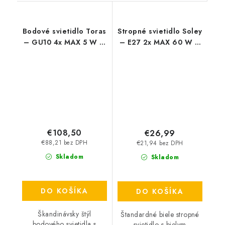
Bodové svietidlo Toras
Stropné svietidlo Soley
– GU10 4x MAX 5 W –
– E27 2x MAX 60 W –
IP20
IP20
€108,50
€26,99
€88,21 bez DPH
€21,94 bez DPH
Skladom
Skladom
DO KOŠÍKA
DO KOŠÍKA
Škandinávsky štýl
Štandardné biele stropné
bodového svietidla s
svietidlo s bielym