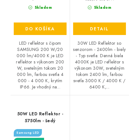
Skladom
Skladom
DO KOŠÍKA
DETAIL
LED reflektor s čipom
30W LED Reflektor so
SAMSUNG 200 W/20
senzorom - 2400lm - biely
000 lm/4000 K je LED
- Typ svetla: Denná biela
reflektor s výkonom 200
4000K je LED reflektor s
W, svetelným tokom 20
výkonom 30W, svetelným
000 lm, farbou svetla 4
tokom 2400 lm, farbou
000 - 4 000 K, krytím
svetla 3000 K / 4000 K /
IP66. Je vhodný na...
6400 K,...
50W LED Reflektor -
5750lm - šedý
Samsung LED