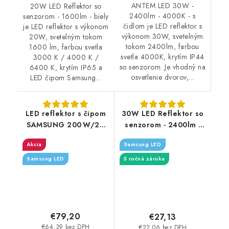
ANTEM LED 30W -
20W LED Reflektor so
2400lm - 4000K - s
senzorom - 1600lm - biely
čidlom je LED reflektor s
je LED reflektor s výkonom
výkonom 30W, svetelným
20W, svetelným tokom
tokom 2400lm, farbou
1600 lm, farbou svetla
svetla 4000K, krytím IP44
3000 K / 4000 K /
so senzorom. Je vhodný na
6400 K, krytím IP65 a
osvetlenie dvorov,...
LED čipom Samsung...
LED reflektor s čipom
30W LED Reflektor so
SAMSUNG 200 W/20
senzorom - 2400lm -
000 lm/4000 K
biely - Typ svetla:
Akcia
Samsung LED
Denná biela 4000K
Samsung LED
5 ročná záruka
€79,20
€27,13
€64,39 bez DPH
€22,06 bez DPH