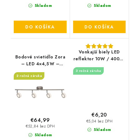
Skladom
Skladom
DO KOŠÍKA
DO KOŠÍKA
Vonkajší biely LED
Bodové svietidlo Zora
reflektor 10W / 4000K
– LED 4×4,5 W –
- LF7121
1600 lm – 3000 K –
3 ročná záruka
2 ročná záruka
IP20
€6,20
€64,99
€5,04 bez DPH
€52,84 bez DPH
Skladom
Skladom