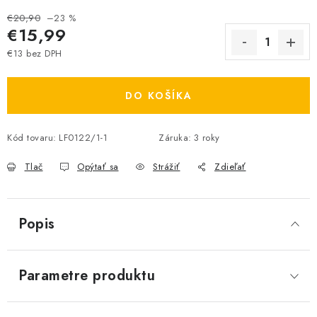
€20,90
–23 %
€15,99
€13 bez DPH
Jednotková cena:
DO KOŠÍKA
Kód tovaru:
LF0122/1-1
Záruka
:
3 roky
Tlač
Opýtať sa
Strážiť
Zdieľať
Popis
Parametre produktu