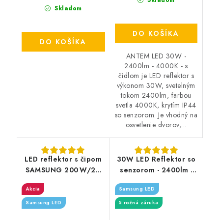
Skladom
Skladom
DO KOŠÍKA
DO KOŠÍKA
ANTEM LED 30W -
2400lm - 4000K - s
čidlom je LED reflektor s
výkonom 30W, svetelným
tokom 2400lm, farbou
svetla 4000K, krytím IP44
so senzorom. Je vhodný na
osvetlenie dvorov,...
LED reflektor s čipom
30W LED Reflektor so
SAMSUNG 200 W/20
senzorom - 2400lm -
000 lm/4000 K
biely - Typ svetla:
Akcia
Samsung LED
Denná biela 4000K
Samsung LED
5 ročná záruka