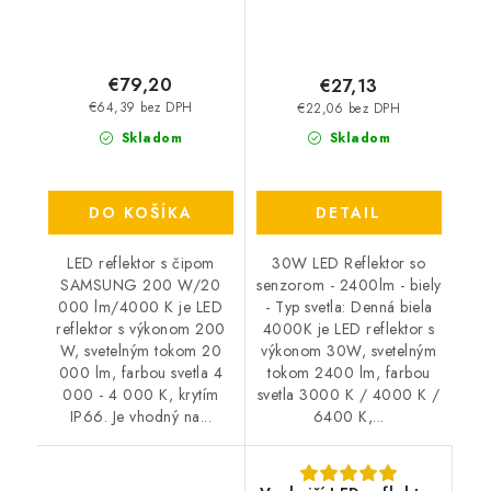
€79,20
€27,13
€64,39 bez DPH
€22,06 bez DPH
Skladom
Skladom
DO KOŠÍKA
DETAIL
LED reflektor s čipom
30W LED Reflektor so
SAMSUNG 200 W/20
senzorom - 2400lm - biely
000 lm/4000 K je LED
- Typ svetla: Denná biela
reflektor s výkonom 200
4000K je LED reflektor s
W, svetelným tokom 20
výkonom 30W, svetelným
000 lm, farbou svetla 4
tokom 2400 lm, farbou
000 - 4 000 K, krytím
svetla 3000 K / 4000 K /
IP66. Je vhodný na...
6400 K,...