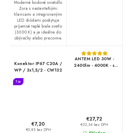
Moderné bodové svietidlo
Zora s nastaviteľnými
hlavicami a integrovanými
LED diódami poskytuje
príjemné teplé biele svetlo
(3000 K) a je ideálne do
obývačky alebo pracovne.
ANTEM LED 30W -
Konektor IP67 C20A /
2400lm - 4000K - s
WP / 3x1,5/2 - CW132
čidlom
Tip
€27,72
€7,20
€22,54 bez DPH
€5,85 bez DPH