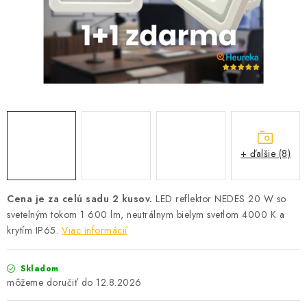
SOLÁRNE SYSTÉMY
SEZÓNNE VÝPREDAJE POĽNOPOTREBY
DOM A ZÁHRADA
OBCHODNÉ PODMIENKY
KONTAKTY
+ ďalšie (8)
O NÁS - MEGALED & JANTON ZÁKAMENNÉ
Cena je za celú sadu 2 kusov.
LED reflektor NEDES 20 W so
svetelným tokom 1 600 lm, neutrálnym bielym svetlom 4000 K a
Reklamácie a formulár na odstúpenie od zmluvy
krytím IP65.
Viac informácií
Obchodné podmienky
Podmienky ochrany osobných údajov
O nás - MEGALED & JANTON Zákamenné
Skladom
Zľavy pre profíkov
Hodnotenie obchodu
Moja objednávka
12.8.2026