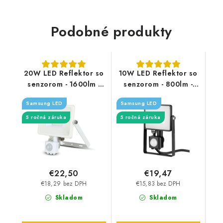
Podobné produkty
20W LED Reflektor so
10W LED Reflektor so
senzorom - 1600lm -
senzorom - 800lm -
biely
čierny - Typ svetla:
Samsung LED
Samsung LED
Denná biela 4000K
5 ročná záruka
5 ročná záruka
€22,50
€19,47
€18,29 bez DPH
€15,83 bez DPH
Skladom
Skladom