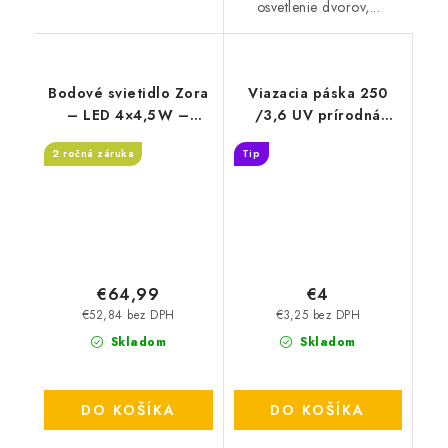
osvetlenie dvorov,...
Bodové svietidlo Zora
Viazacia páska 250
– LED 4×4,5 W –
/3,6 UV prírodná
1600 lm – 3000 K –
100ks - T3250UV
2 ročná záruka
Tip
IP20
€64,99
€4
€52,84 bez DPH
€3,25 bez DPH
Skladom
Skladom
DO KOŠÍKA
DO KOŠÍKA