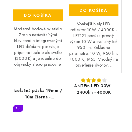
DO KOŠÍKA
DO KOŠÍKA
Vonkajší biely LED
Moderné bodové svietidlo
reflektor 10W / 4000K -
Zora s nastaviteľnými
LF7121 ponúka presný
hlavicami a integrovanými
výkon 10 W a svetelný tok
LED diódami poskytuje
950 lm. Základné
príjemné teplé biele svetlo
parametre: 10 W, 950 lm,
(3000 K) a je ideálne do
4000 K, IP65. Vhodný na
obývačky alebo pracovne.
osvetlenie dvorov,...
ANTEM LED 30W -
Izolačná páska 19mm /
2400lm - 4000K
10m čierna -
TP1910/BK
Tip