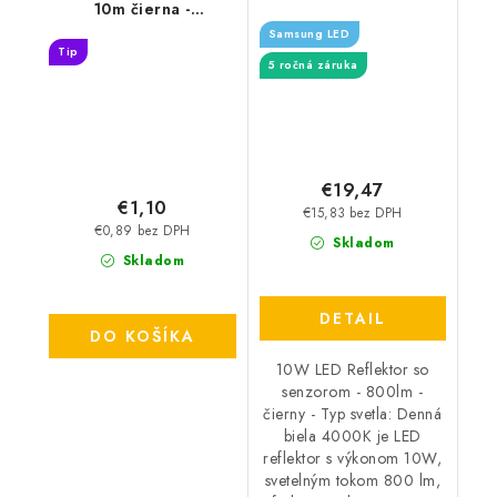
10m čierna -
čierny - Typ svetla:
TP3810/BK
Samsung LED
Denná biela 4000K
Tip
5 ročná záruka
€19,47
€1,10
€15,83 bez DPH
€0,89 bez DPH
Skladom
Skladom
DETAIL
DO KOŠÍKA
10W LED Reflektor so
senzorom - 800lm -
čierny - Typ svetla: Denná
biela 4000K je LED
reflektor s výkonom 10W,
svetelným tokom 800 lm,