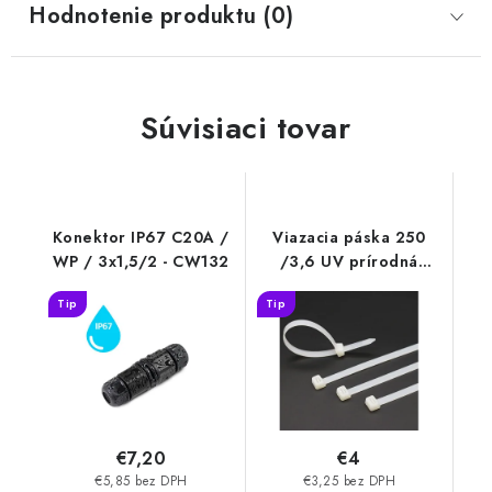
Hodnotenie produktu (0)
Súvisiaci tovar
Konektor IP67 C20A /
Viazacia páska 250
WP / 3x1,5/2 - CW132
/3,6 UV prírodná
100ks - T3250UV
Tip
Tip
€7,20
€4
€5,85 bez DPH
€3,25 bez DPH