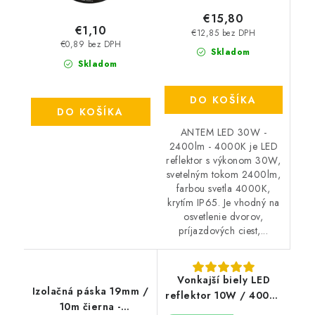
€15,80
€1,10
€12,85 bez DPH
€0,89 bez DPH
Skladom
Skladom
DO KOŠÍKA
DO KOŠÍKA
ANTEM LED 30W -
2400lm - 4000K je LED
reflektor s výkonom 30W,
svetelným tokom 2400lm,
farbou svetla 4000K,
krytím IP65. Je vhodný na
osvetlenie dvorov,
príjazdových ciest,...
Vonkajší biely LED
Izolačná páska 19mm /
reflektor 10W / 4000K
10m čierna -
- LF7121