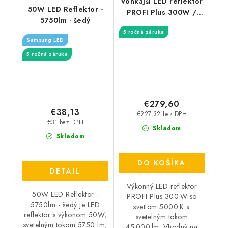
Vonkajší LED reflektor
50W LED Reflektor -
PROFI Plus 300W /
5750lm - šedý
5000K - LF4028S
5 ročná záruka
Samsung LED
5 ročná záruka
€279,60
€38,13
€227,32 bez DPH
€31 bez DPH
Skladom
Skladom
DO KOŠÍKA
DETAIL
Výkonný LED reflektor
50W LED Reflektor -
PROFI Plus 300 W so
5750lm - šedý je LED
svetlom 5000 K a
reflektor s výkonom 50W,
svetelným tokom
svetelným tokom 5750 lm,
45 000 lm. Vhodný na