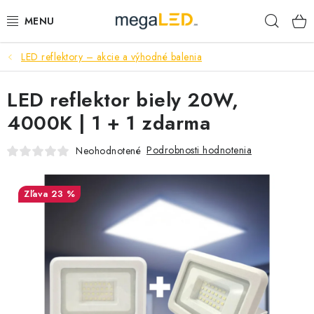
Prejsť
Hľad
na
obsah
LED reflektory – akcie a výhodné balenia
PRIEMYSEL
LED reflektor biely 20W,
SVIETIDLÁ
4000K | 1 + 1 zdarma
ŽIAROVKY A TRUBICE
Podrobnosti hodnotenia
Neohodnotené
PRACOVNÉ SVIETIDLÁ
23 %
ELEKTROMATERIÁL
VENTILÁTORY
SAMSUNG SVIETIDLÁ