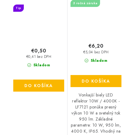
TP1910/BK
3 ročná záruka
Tip
€6,20
€0,50
€5,04 bez DPH
€0,41 bez DPH
Skladom
Skladom
DO KOŠÍKA
DO KOŠÍKA
Vonkajší biely LED
reflektor 10W / 4000K -
LF7121 ponúka presný
výkon 10 W a svetelný tok
950 lm. Základné
parametre: 10 W, 950 lm,
4000 K, IP65. Vhodný na