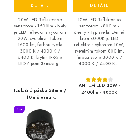
DETAIL
DETAIL
20W LED Reflektor so
10W LED Reflektor so
senzorom - 1600lm - biely
senzorom - 800lm -
je LED reflektor s výkonom
čierny - Typ svetla: Denná
20W, svetelným tokom
biela 4000K je LED
1600 lm, farbou svetla
reflektor s výkonom 10W,
3000 K / 4000 K /
svetelným tokom 800 lm,
6400 K, krytím IP65 a
farbou svetla 3000 K /
LED čipom Samsung...
4000 K / 6400 K,...
ANTEM LED 30W -
Izolačná páska 38mm /
2400lm - 4000K
10m čierna -
TP3810/BK
Tip