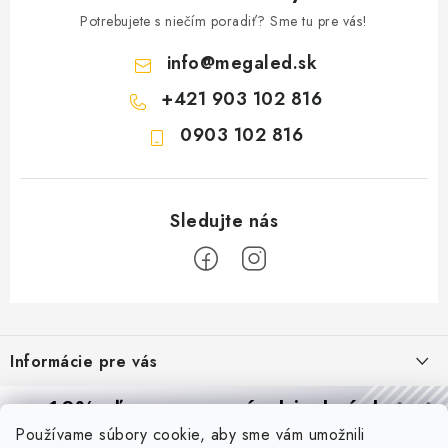
Potrebujete s niečím poradiť? Sme tu pre vás!
info
@
megaled.sk
+421 903 102 816
0903 102 816
Z
á
Informácie pre vás
p
ä
Reklamácie a formulár na odstúpenie od zmluvy
10% zľava
na prvú objednávku
Prijímame online platby
t
Používame súbory cookie, aby sme vám umožnili
Obchodné podmienky
Prihláste sa a
získajte
zľavu aj praktické tipy,
vďaka ktorým