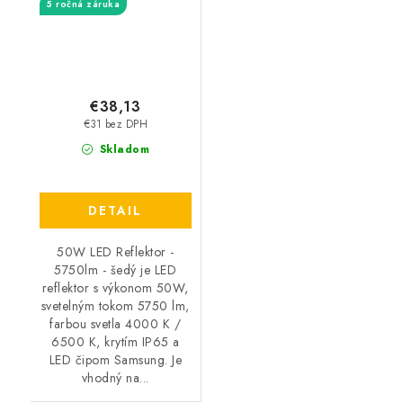
5 ročná záruka
€38,13
€31 bez DPH
Skladom
DETAIL
50W LED Reflektor -
5750lm - šedý je LED
reflektor s výkonom 50W,
svetelným tokom 5750 lm,
farbou svetla 4000 K /
6500 K, krytím IP65 a
LED čipom Samsung. Je
vhodný na...