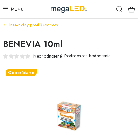
Prejsť
Hľad
na
obsah
Insekticídy proti škodcom
PRIEMYSEL
BENEVIA 10ml
SVIETIDLÁ
Podrobnosti hodnotenia
Neohodnotené
ŽIAROVKY A TRUBICE
Odporúčame
PRACOVNÉ SVIETIDLÁ
ELEKTROMATERIÁL
VENTILÁTORY
SAMSUNG SVIETIDLÁ