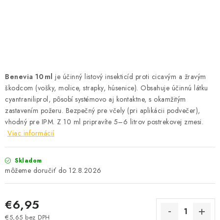
SOLÁRNE SYSTÉMY
SEZÓNNE VÝPREDAJE POĽNOPOTREBY
DOM A ZÁHRADA
Benevia 10 ml
je účinný listový insekticíd proti cicavým a žravým
OBCHODNÉ PODMIENKY
škodcom (vošky, molice, strapky, húsenice). Obsahuje účinnú látku
cyantraniliprol, pôsobí systémovo aj kontaktne, s okamžitým
KONTAKTY
zastavením požeru. Bezpečný pre včely (pri aplikácii podvečer),
vhodný pre IPM. Z 10 ml pripravíte 5–6 litrov postrekovej zmesi.
O NÁS - MEGALED & JANTON ZÁKAMENNÉ
Viac informácií
Reklamácie a formulár na odstúpenie od zmluvy
Skladom
12.8.2026
Obchodné podmienky
Podmienky ochrany osobných údajov
O nás - MEGALED & JANTON Zákamenné
€6,95
Zľavy pre profíkov
Hodnotenie obchodu
Moja objednávka
€5,65 bez DPH