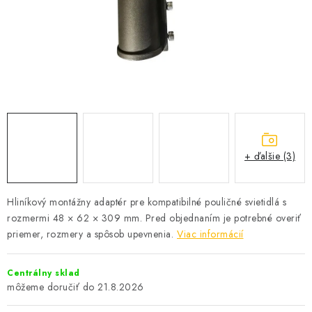
SOLÁRNE SYSTÉMY
SEZÓNNE VÝPREDAJE POĽNOPOTREBY
DOM A ZÁHRADA
OBCHODNÉ PODMIENKY
KONTAKTY
+ ďalšie (3)
O NÁS - MEGALED & JANTON ZÁKAMENNÉ
Hliníkový montážny adaptér pre kompatibilné pouličné svietidlá s
rozmermi 48 × 62 × 309 mm. Pred objednaním je potrebné overiť
Reklamácie a formulár na odstúpenie od zmluvy
priemer, rozmery a spôsob upevnenia.
Viac informácií
Obchodné podmienky
Podmienky ochrany osobných údajov
O nás - MEGALED & JANTON Zákamenné
Centrálny sklad
Zľavy pre profíkov
Hodnotenie obchodu
Moja objednávka
21.8.2026