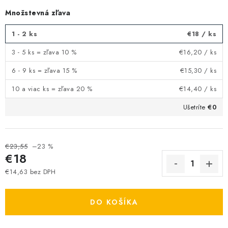
Množstevná zľava
1 - 2 ks
€18
/ ks
3 - 5 ks = zľava 10 %
€16,20
/ ks
6 - 9 ks = zľava 15 %
€15,30
/ ks
10 a viac ks = zľava 20 %
€14,40
/ ks
Ušetríte
€0
€23,55
–23 %
€18
€14,63 bez DPH
Jednotková cena:
DO KOŠÍKA