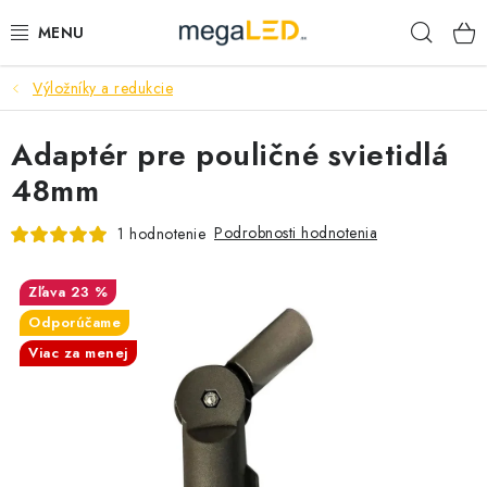
Prejsť
Hľad
na
obsah
Výložníky a redukcie
PRIEMYSEL
Adaptér pre pouličné svietidlá
SVIETIDLÁ
48mm
ŽIAROVKY A TRUBICE
Podrobnosti hodnotenia
1 hodnotenie
PRACOVNÉ SVIETIDLÁ
23 %
ELEKTROMATERIÁL
Odporúčame
Viac za menej
VENTILÁTORY
SAMSUNG SVIETIDLÁ