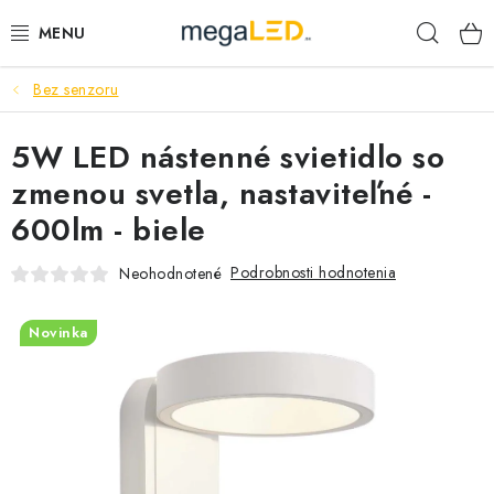
Prejsť
Hľad
na
obsah
Bez senzoru
PRIEMYSEL
5W LED nástenné svietidlo so
SVIETIDLÁ
zmenou svetla, nastaviteľné -
ŽIAROVKY A TRUBICE
600lm - biele
PRACOVNÉ SVIETIDLÁ
Podrobnosti hodnotenia
Neohodnotené
ELEKTROMATERIÁL
Novinka
VENTILÁTORY
SAMSUNG SVIETIDLÁ