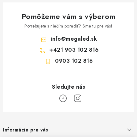
Pomôžeme vám s výberom
Potrebujete s niečím poradiť? Sme tu pre vás!
info
@
megaled.sk
+421 903 102 816
0903 102 816
Z
á
Informácie pre vás
p