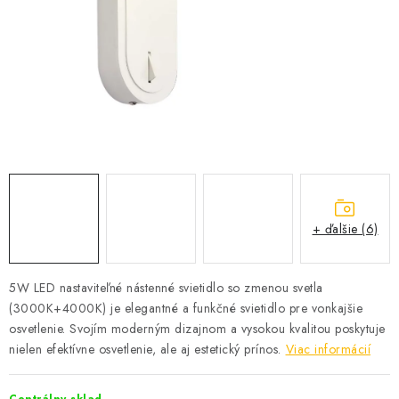
SOLÁRNE SYSTÉMY
SEZÓNNE VÝPREDAJE POĽNOPOTREBY
DOM A ZÁHRADA
OBCHODNÉ PODMIENKY
KONTAKTY
+ ďalšie (6)
O NÁS - MEGALED & JANTON ZÁKAMENNÉ
Reklamácie a formulár na odstúpenie od zmluvy
5W LED nastaviteľné nástenné svietidlo so zmenou svetla
(3000K+4000K) je elegantné a funkčné svietidlo pre vonkajšie
Obchodné podmienky
Podmienky ochrany osobných údajov
osvetlenie. Svojím moderným dizajnom a vysokou kvalitou poskytuje
O nás - MEGALED & JANTON Zákamenné
nielen efektívne osvetlenie, ale aj estetický prínos.
Viac informácií
Zľavy pre profíkov
Hodnotenie obchodu
Moja objednávka