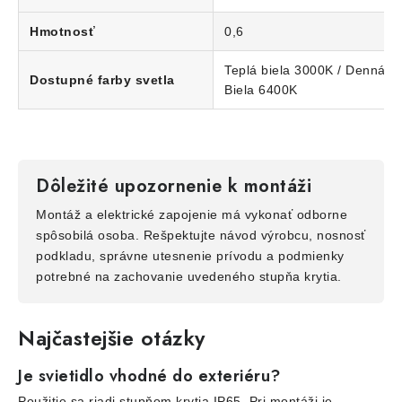
Hmotnosť
0,6
Teplá biela 3000K / Denná bi
Dostupné farby svetla
Biela 6400K
Dôležité upozornenie k montáži
Montáž a elektrické zapojenie má vykonať odborne
spôsobilá osoba. Rešpektujte návod výrobcu, nosnosť
podkladu, správne utesnenie prívodu a podmienky
potrebné na zachovanie uvedeného stupňa krytia.
Najčastejšie otázky
Je svietidlo vhodné do exteriéru?
Použitie sa riadi stupňom krytia IP65. Pri montáži je