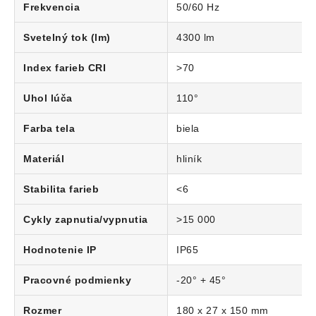
Frekvencia
50/60 Hz
Svetelný tok (lm)
4300 lm
Index farieb CRI
>70
Uhol lúča
110°
Farba tela
biela
Materiál
hliník
Stabilita farieb
<6
Cykly zapnutia/vypnutia
>15 000
Hodnotenie IP
IP65
Pracovné podmienky
-20° + 45°
Rozmer
180 x 27 x 150 mm