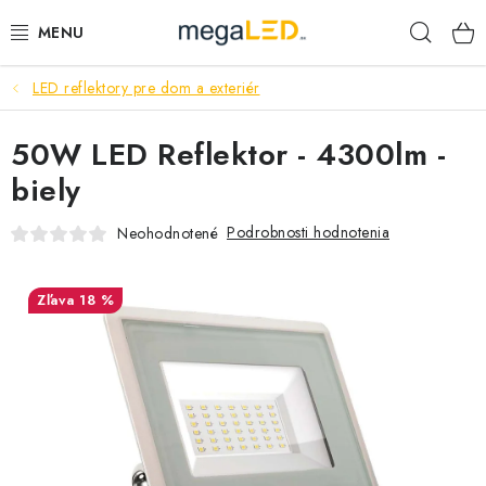
Prejsť
Hľad
na
obsah
LED reflektory pre dom a exteriér
PRIEMYSEL
50W LED Reflektor - 4300lm -
SVIETIDLÁ
biely
ŽIAROVKY A TRUBICE
Podrobnosti hodnotenia
Neohodnotené
PRACOVNÉ SVIETIDLÁ
18 %
ELEKTROMATERIÁL
VENTILÁTORY
SAMSUNG SVIETIDLÁ