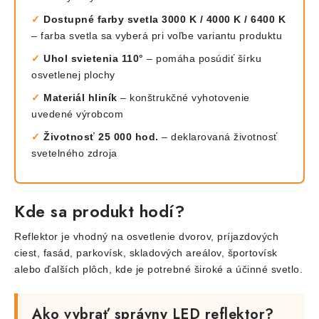
✓
Dostupné farby svetla 3000 K / 4000 K / 6400 K
– farba svetla sa vyberá pri voľbe variantu produktu
✓
Uhol svietenia 110°
– pomáha posúdiť šírku
osvetlenej plochy
✓
Materiál hliník
– konštrukčné vyhotovenie
uvedené výrobcom
✓
Životnosť 25 000 hod.
– deklarovaná životnosť
svetelného zdroja
Kde sa produkt hodí?
Reflektor je vhodný na osvetlenie dvorov, príjazdových
ciest, fasád, parkovísk, skladových areálov, športovísk
alebo ďalších plôch, kde je potrebné široké a účinné svetlo.
Ako vybrať správny LED reflektor?