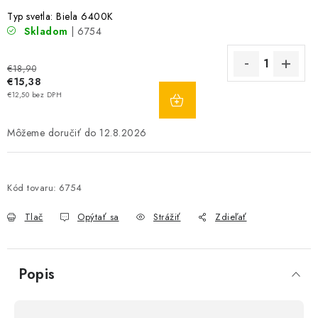
Typ svetla: Biela 6400K
Skladom
| 6754
€18,90
€15,38
DO
€12,50 bez DPH
KOŠÍKA
12.8.2026
Kód tovaru:
6754
Tlač
Opýtať sa
Strážiť
Zdieľať
Popis