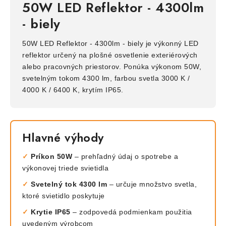
50W LED Reflektor - 4300lm
- biely
50W LED Reflektor - 4300lm - biely je výkonný LED
reflektor určený na plošné osvetlenie exteriérových
alebo pracovných priestorov. Ponúka výkonom 50W,
svetelným tokom 4300 lm, farbou svetla 3000 K /
4000 K / 6400 K, krytím IP65.
Hlavné výhody
✓
Príkon 50W
– prehľadný údaj o spotrebe a
výkonovej triede svietidla
✓
Svetelný tok 4300 lm
– určuje množstvo svetla,
ktoré svietidlo poskytuje
✓
Krytie IP65
– zodpovedá podmienkam použitia
uvedeným výrobcom