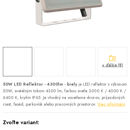
SOLÁRNE SYSTÉMY
SEZÓNNE VÝPREDAJE POĽNOPOTREBY
DOM A ZÁHRADA
OBCHODNÉ PODMIENKY
KONTAKTY
+ ďalšie (8)
O NÁS - MEGALED & JANTON ZÁKAMENNÉ
50W LED Reflektor - 4300lm - biely
je LED reflektor s výkonom
50W, svetelným tokom 4300 lm, farbou svetla 3000 K / 4000 K /
Reklamácie a formulár na odstúpenie od zmluvy
6400 K, krytím IP65. Je vhodný na osvetlenie dvorov, príjazdových
Obchodné podmienky
Podmienky ochrany osobných údajov
ciest, fasád, parkovísk alebo pracovných priestorov.
Viac informácií
O nás - MEGALED & JANTON Zákamenné
Zľavy pre profíkov
Hodnotenie obchodu
Moja objednávka