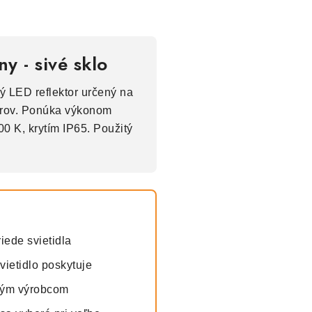
y - sivé sklo
ný LED reflektor určený na
torov. Ponúka výkonom
0 K, krytím IP65. Použitý
iede svietidla
vietidlo poskytuje
ným výrobcom