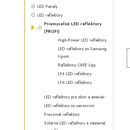
g
ý
LED Panely
ó
LED reflektory
p
r
Priemyselné LED reflektory
a
i
(PROFI)
e
n
High-Power LED reflektory
LED reflektory so Samsung
e
čipom
l
Reflektory CREE čipy
LF4 LED reflektory
LF6 LED reflektory
LED reflektory pre dom a exteriér
LED reflektory so senzorom
Pracovné reflektory
Solárne LED reflektory a nástenné