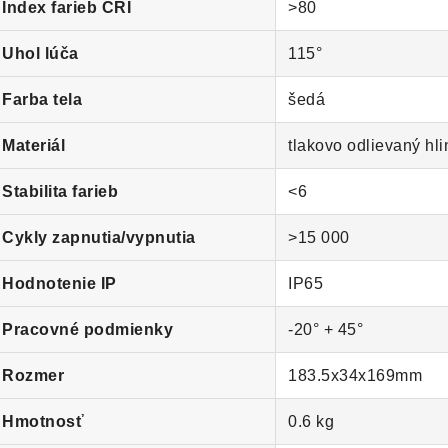
Index farieb CRI
>80
Uhol lúča
115°
Farba tela
šedá
Materiál
tlakovo odlievaný hli
Stabilita farieb
<6
Cykly zapnutia/vypnutia
>15 000
Hodnotenie IP
IP65
Pracovné podmienky
-20° + 45°
Rozmer
183.5x34x169mm
Hmotnosť
0.6 kg