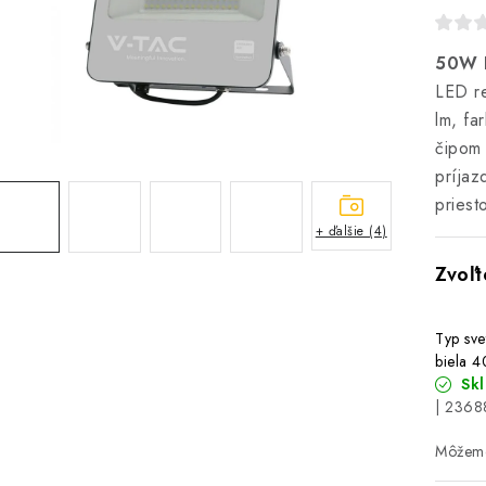
50W L
LED r
lm, fa
čipom 
príjaz
priest
+ ďalšie (4)
Typ sve
biela 
Sk
| 2368