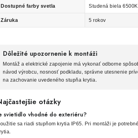
Dostupné farby svetla
Studená biela 6500K
Záruka
5 rokov
Dôležité upozornenie k montáži
Montáž a elektrické zapojenie má vykonať odborne spôsob
návod výrobcu, nosnosť podkladu, správne utesnenie prí
na zachovanie uvedeného stupňa krytia.
ajčastejšie otázky
e svietidlo vhodné do exteriéru?
oužitie sa riadi stupňom krytia IP65. Pri montáži je potreb
rytia.