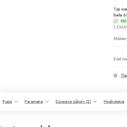
Typ sve
biela 
Sk
| 2360
Kód tov
Tla
Popis
Parametre
Súvisiace súbory (2)
Hodnotenie