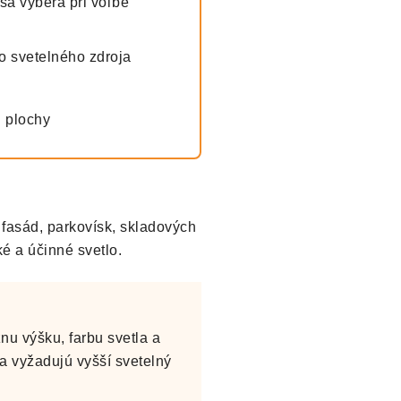
 sa vyberá pri voľbe
o svetelného zdroja
j plochy
, fasád, parkovísk, skladových
ké a účinné svetlo.
nu výšku, farbu svetla a
la vyžadujú vyšší svetelný