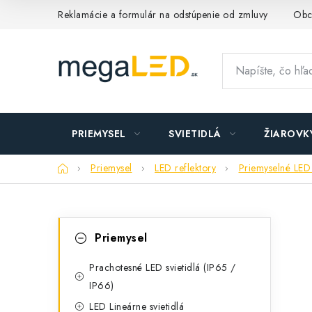
Prejsť
Reklamácie a formulár na odstúpenie od zmluvy
Obc
na
obsah
PRIEMYSEL
SVIETIDLÁ
ŽIAROVK
Domov
Priemysel
LED reflektory
Priemyselné LED 
B
K
Preskočiť
Priemysel
kategórie
a
o
t
Prachotesné LED svietidlá (IP65 /
č
IP66)
e
n
LED Lineárne svietidlá