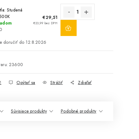
tla: Studená
6500K
€29,51
DO
ladom
€23,99 bez DPH
KOŠÍKA
0
12.8.2026
aru:
23600
č
Opýtať sa
Strážiť
Zdieľať
Súvisiace produkty
Podobné produkty