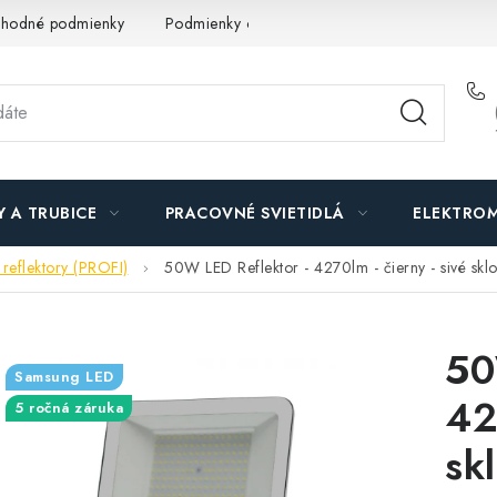
hodné podmienky
Podmienky ochrany osobných údajov
O n
Y A TRUBICE
PRACOVNÉ SVIETIDLÁ
ELEKTROM
reflektory (PROFI)
50W LED Reflektor - 4270lm - čierny - sivé skl
50
Samsung LED
42
5 ročná záruka
sk