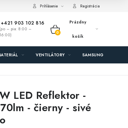
ás - MEGALED & JANTON Zákamenné
Zľavy pre profíkov
Hod
Prihlásenie
Registrácia
Prázdny
+421 903 102 816
(po – pia: 8:00 –
NÁKUPNÝ
16:00)
košík
KOŠÍK
ATERIÁL
VENTILÁTORY
SAMSUNG SVIETIDLÁ
o
W LED Reflektor -
70lm - čierny - sivé
lo