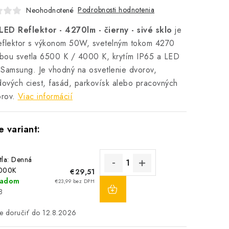
Podrobnosti hodnotenia
Neohodnotené
ED Reflektor - 4270lm - čierny - sivé sklo
je
eflektor s výkonom 50W, svetelným tokom 4270
rbou svetla 6500 K / 4000 K, krytím IP65 a LED
Samsung. Je vhodný na osvetlenie dvorov,
dových ciest, fasád, parkovísk alebo pracovných
orov.
Viac informácií
tla: Denná
4000K
€29,51
DO
ladom
€23,99 bez DPH
KOŠÍKA
8
12.8.2026