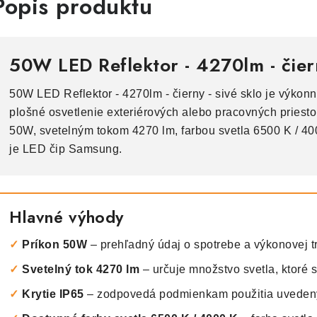
Popis produktu
50W LED Reflektor - 4270lm - čiern
50W LED Reflektor - 4270lm - čierny - sivé sklo je výkon
plošné osvetlenie exteriérových alebo pracovných pries
50W, svetelným tokom 4270 lm, farbou svetla 6500 K / 400
je LED čip Samsung.
Hlavné výhody
✓
Príkon 50W
– prehľadný údaj o spotrebe a výkonovej tr
✓
Svetelný tok 4270 lm
– určuje množstvo svetla, ktoré s
✓
Krytie IP65
– zodpovedá podmienkam použitia uvede