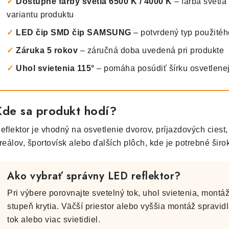
✓
Dostupné farby svetla 6500 K / 4000 K
– farba svetla
variantu produktu
✓
LED čip SMD čip SAMSUNG
– potvrdený typ použitéh
✓
Záruka 5 rokov
– záručná doba uvedená pri produkte
✓
Uhol svietenia 115°
– pomáha posúdiť šírku osvetlene
Kde sa produkt hodí?
eflektor je vhodný na osvetlenie dvorov, príjazdových ciest
reálov, športovísk alebo ďalších plôch, kde je potrebné širo
Ako vybrať správny LED reflektor?
Pri výbere porovnajte svetelný tok, uhol svietenia, montáž
stupeň krytia. Väčší priestor alebo vyššia montáž spravid
tok alebo viac svietidiel.