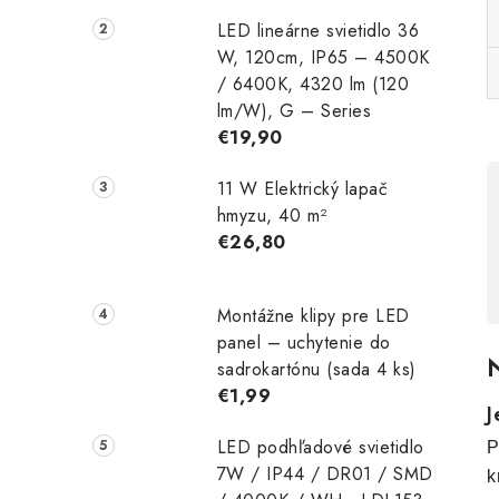
LED lineárne svietidlo 36
W, 120cm, IP65 – 4500K
/ 6400K, 4320 lm (120
lm/W), G – Series
€19,90
11 W Elektrický lapač
hmyzu, 40 m²
€26,80
Montážne klipy pre LED
panel – uchytenie do
N
sadrokartónu (sada 4 ks)
€1,99
J
LED podhľadové svietidlo
P
7W / IP44 / DR01 / SMD
k