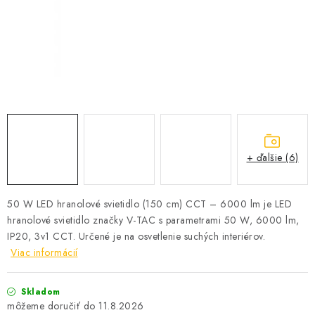
SOLÁRNE SYSTÉMY
SEZÓNNE VÝPREDAJE POĽNOPOTREBY
DOM A ZÁHRADA
OBCHODNÉ PODMIENKY
KONTAKTY
+ ďalšie (6)
O NÁS - MEGALED & JANTON ZÁKAMENNÉ
50 W LED hranolové svietidlo (150 cm) CCT – 6000 lm je LED
hranolové svietidlo značky V-TAC s parametrami 50 W, 6000 lm,
Reklamácie a formulár na odstúpenie od zmluvy
IP20, 3v1 CCT. Určené je na osvetlenie suchých interiérov.
Obchodné podmienky
Podmienky ochrany osobných údajov
Viac informácií
O nás - MEGALED & JANTON Zákamenné
Zľavy pre profíkov
Hodnotenie obchodu
Moja objednávka
Skladom
11.8.2026