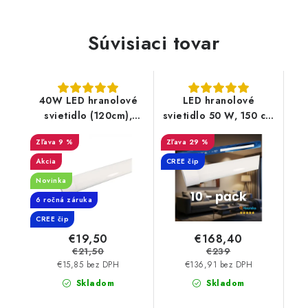
Súvisiaci tovar
40W LED hranolové
LED hranolové
svietidlo (120cm),
svietidlo 50 W, 150 cm
CREE čip,
– CREE čip, 6000 lm |
9 %
29 %
vysokosvietivé -
10 PACK
4800lm
Akcia
CREE čip
Novinka
6 ročná záruka
CREE čip
€19,50
€168,40
€21,50
€239
€15,85 bez DPH
€136,91 bez DPH
Skladom
Skladom