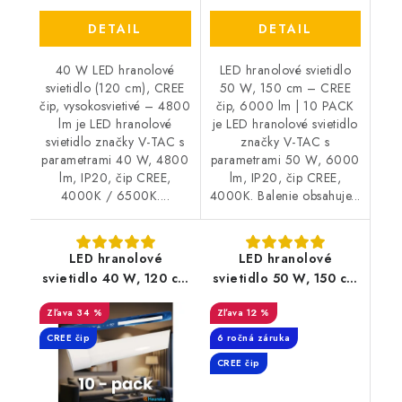
DETAIL
DETAIL
40 W LED hranolové
LED hranolové svietidlo
svietidlo (120 cm), CREE
50 W, 150 cm – CREE
čip, vysokosvietivé – 4800
čip, 6000 lm | 10 PACK
lm je LED hranolové
je LED hranolové svietidlo
svietidlo značky V-TAC s
značky V-TAC s
parametrami 40 W, 4800
parametrami 50 W, 6000
lm, IP20, čip CREE,
lm, IP20, čip CREE,
4000K / 6500K....
4000K. Balenie obsahuje...
LED hranolové
LED hranolové
svietidlo 40 W, 120 cm
svietidlo 50 W, 150 cm
– CREE čip, 4800 lm |
– CREE čip, 6000 lm
34 %
12 %
10 PACK
CREE čip
6 ročná záruka
CREE čip