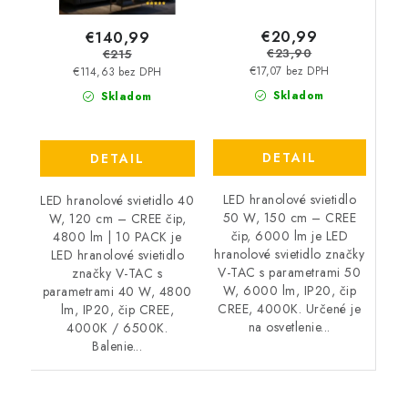
€20,99
€140,99
€23,90
€215
€17,07 bez DPH
€114,63 bez DPH
Skladom
Skladom
DETAIL
DETAIL
LED hranolové svietidlo
LED hranolové svietidlo 40
50 W, 150 cm – CREE
W, 120 cm – CREE čip,
čip, 6000 lm je LED
4800 lm | 10 PACK je
hranolové svietidlo značky
LED hranolové svietidlo
V-TAC s parametrami 50
značky V-TAC s
W, 6000 lm, IP20, čip
parametrami 40 W, 4800
CREE, 4000K. Určené je
lm, IP20, čip CREE,
na osvetlenie...
4000K / 6500K.
Balenie...