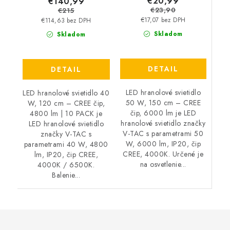
€20,99
€140,99
€23,90
€215
€17,07 bez DPH
€114,63 bez DPH
Skladom
Skladom
DETAIL
DETAIL
LED hranolové svietidlo
LED hranolové svietidlo 40
50 W, 150 cm – CREE
W, 120 cm – CREE čip,
čip, 6000 lm je LED
4800 lm | 10 PACK je
hranolové svietidlo značky
LED hranolové svietidlo
V-TAC s parametrami 50
značky V-TAC s
W, 6000 lm, IP20, čip
parametrami 40 W, 4800
CREE, 4000K. Určené je
lm, IP20, čip CREE,
na osvetlenie...
4000K / 6500K.
Balenie...