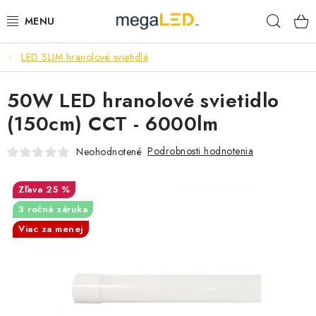
Prejsť
Hľad
na
obsah
LED SLIM hranolové svietidlá
PRIEMYSEL
50W LED hranolové svietidlo
SVIETIDLÁ
(150cm) CCT - 6000lm
ŽIAROVKY A TRUBICE
Podrobnosti hodnotenia
Neohodnotené
PRACOVNÉ SVIETIDLÁ
25 %
ELEKTROMATERIÁL
3 ročná záruka
Viac za menej
VENTILÁTORY
SAMSUNG SVIETIDLÁ