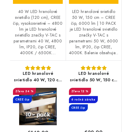
40 W LED hranolové
LED hranolové svietidlo
svietidlo (120 cm), CREE
50 W, 150 cm – CREE
čip, vysokosvietivé – 4800
čip, 6000 lm | 10 PACK
lm je LED hranolové
je LED hranolové svietidlo
svietidlo značky V-TAC s
značky V-TAC s
parametrami 40 W, 4800
parametrami 50 W, 6000
lm, IP20, čip CREE,
lm, IP20, čip CREE,
4000K / 6500K....
4000K. Balenie obsahuje...
LED hranolové
LED hranolové
svietidlo 40 W, 120 cm
svietidlo 50 W, 150 cm
– CREE čip, 4800 lm |
– CREE čip, 6000 lm
34 %
12 %
10 PACK
CREE čip
6 ročná záruka
CREE čip