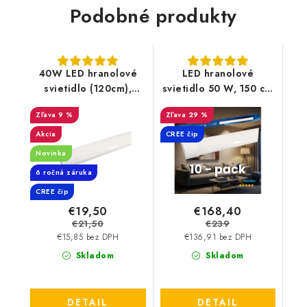
Podobné produkty
40W LED hranolové
LED hranolové
svietidlo (120cm),
svietidlo 50 W, 150 cm
CREE čip,
– CREE čip, 6000 lm |
9 %
29 %
vysokosvietivé -
10 PACK
4800lm
Akcia
CREE čip
Novinka
6 ročná záruka
CREE čip
€19,50
€168,40
€21,50
€239
€15,85 bez DPH
€136,91 bez DPH
Skladom
Skladom
DETAIL
DETAIL