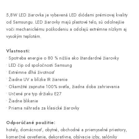
5,8W LED žiarovka je vybavená LED diódami prémiovej kvality
od Samsungu. LED žiarovky majú plastové telo, sú odolnejšie
voči mechanickému poškodeniu a odolajú extrémne nízkym aj
vysokým teplotám.
Vlastnosti:
• Spotreba energie o 80 % nižšia ako štandardné žiarovky
• LED čip od spoločnosti Samsung
• Extrémne dlhá životnosť
• Žiadne UV a blízke IR žiarenie
• Okamžité zapnutie 100% svetla, žiadna doba zahrievania
• Určené pre typ držiaku E27
• Žiadne blikanie
• Priama náhrada za klasické žiarovky
Odporúčané použitie:
hotely, domácnosť, obytné, obchodné a priemyselné priestory,
komerčné osvetlenie, dekoratívne, obývacie izby, salóniky