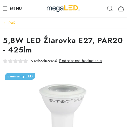
Prejsť
Hľad
na
obsah
PAR
PRIEMYSEL
5,8W LED Žiarovka E27, PAR20
SVIETIDLÁ
- 425lm
ŽIAROVKY A TRUBICE
Podrobnosti hodnotenia
Neohodnotené
PRACOVNÉ SVIETIDLÁ
Samsung LED
ELEKTROMATERIÁL
VENTILÁTORY
SAMSUNG SVIETIDLÁ