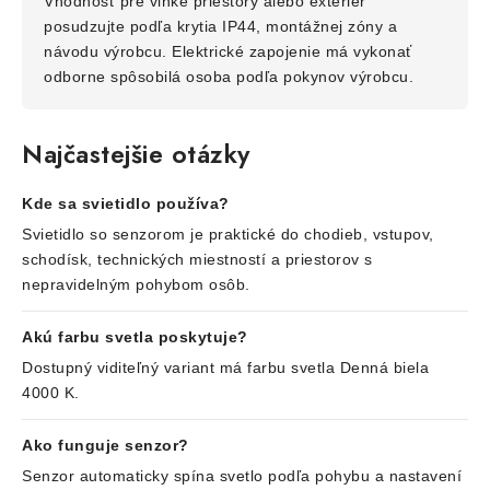
Vhodnosť pre vlhké priestory alebo exteriér
posudzujte podľa krytia IP44, montážnej zóny a
návodu výrobcu. Elektrické zapojenie má vykonať
odborne spôsobilá osoba podľa pokynov výrobcu.
Najčastejšie otázky
Kde sa svietidlo používa?
Svietidlo so senzorom je praktické do chodieb, vstupov,
schodísk, technických miestností a priestorov s
nepravidelným pohybom osôb.
Akú farbu svetla poskytuje?
Dostupný viditeľný variant má farbu svetla Denná biela
4000 K.
Ako funguje senzor?
Senzor automaticky spína svetlo podľa pohybu a nastavení