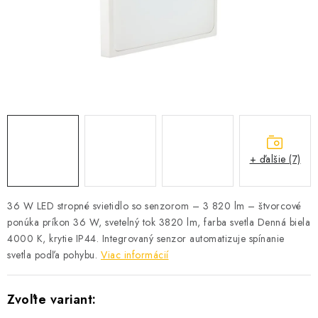
SOLÁRNE SYSTÉMY
SEZÓNNE VÝPREDAJE POĽNOPOTREBY
DOM A ZÁHRADA
OBCHODNÉ PODMIENKY
KONTAKTY
+ ďalšie (7)
O NÁS - MEGALED & JANTON ZÁKAMENNÉ
36 W LED stropné svietidlo so senzorom – 3 820 lm – štvorcové
ponúka príkon 36 W, svetelný tok 3820 lm, farba svetla Denná biela
Reklamácie a formulár na odstúpenie od zmluvy
4000 K, krytie IP44. Integrovaný senzor automatizuje spínanie
Obchodné podmienky
Podmienky ochrany osobných údajov
svetla podľa pohybu.
Viac informácií
O nás - MEGALED & JANTON Zákamenné
Zľavy pre profíkov
Hodnotenie obchodu
Moja objednávka