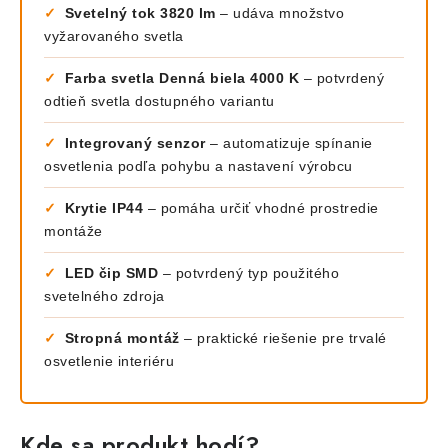
✓
Svetelný tok 3820 lm
– udáva množstvo
vyžarovaného svetla
✓
Farba svetla Denná biela 4000 K
– potvrdený
odtieň svetla dostupného variantu
✓
Integrovaný senzor
– automatizuje spínanie
osvetlenia podľa pohybu a nastavení výrobcu
✓
Krytie IP44
– pomáha určiť vhodné prostredie
montáže
✓
LED čip SMD
– potvrdený typ použitého
svetelného zdroja
✓
Stropná montáž
– praktické riešenie pre trvalé
osvetlenie interiéru
Kde sa produkt hodí?