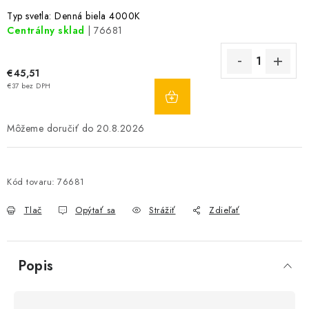
Typ svetla: Denná biela 4000K
Centrálny sklad
| 76681
€45,51
DO
€37 bez DPH
KOŠÍKA
20.8.2026
Kód tovaru:
76681
Tlač
Opýtať sa
Strážiť
Zdieľať
Popis