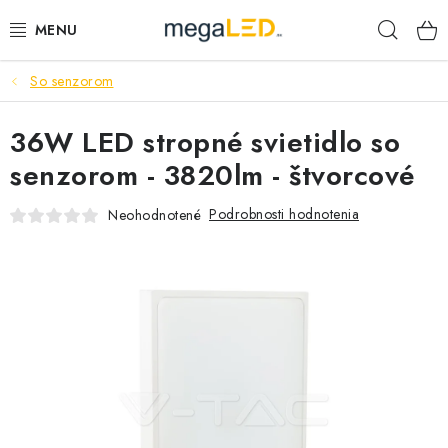
Prejsť
Hľad
na
obsah
So senzorom
PRIEMYSEL
36W LED stropné svietidlo so
SVIETIDLÁ
senzorom - 3820lm - štvorcové
ŽIAROVKY A TRUBICE
Podrobnosti hodnotenia
Neohodnotené
PRACOVNÉ SVIETIDLÁ
ELEKTROMATERIÁL
VENTILÁTORY
SAMSUNG SVIETIDLÁ