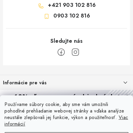
+421 903 102 816
0903 102 816
Z
á
Informácie pre vás
p
ä
Reklamácie a formulár na odstúpenie od zmluvy
10% zľava
na prvú objednávku
Prijímame online platby
t
Používame súbory cookie, aby sme vám umožnili
Obchodné podmienky
Prihláste sa a
získajte
zľavu aj praktické tipy,
vďaka ktorým
i
pohodlné prehliadanie webovej stránky a vďaka analýze
budete svietiť lepšie a platiť menej.
Blog
e
Podmienky ochrany osobných údajov
neustále zlepšovali jej funkcie, výkon a použiteľnosť.
Viac
informácií
PIR vs. mikrovlnný senzor: ktorý je lepší a kedy ho použiť? +
O nás - MEGALED & JANTON Zákamenné
Vernostný program PROfi zľava
vysvetlenie daylight senzoru