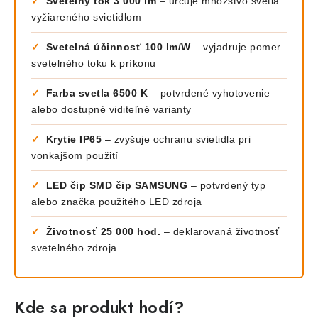
✓
Svetelný tok 3 000 lm
– určuje množstvo svetla
vyžiareného svietidlom
✓
Svetelná účinnosť 100 lm/W
– vyjadruje pomer
svetelného toku k príkonu
✓
Farba svetla 6500 K
– potvrdené vyhotovenie
alebo dostupné viditeľné varianty
✓
Krytie IP65
– zvyšuje ochranu svietidla pri
vonkajšom použití
✓
LED čip SMD čip SAMSUNG
– potvrdený typ
alebo značka použitého LED zdroja
✓
Životnosť 25 000 hod.
– deklarovaná životnosť
svetelného zdroja
Kde sa produkt hodí?