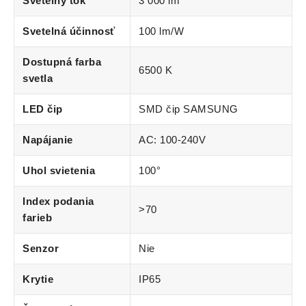
Svetelný tok
3 000 lm
Svetelná účinnosť
100 lm/W
Dostupná farba
6500 K
svetla
LED čip
SMD čip SAMSUNG
Napájanie
AC: 100-240V
Uhol svietenia
100°
Index podania
>70
farieb
Senzor
Nie
Krytie
IP65