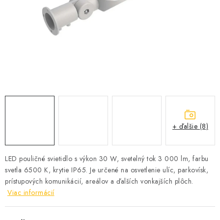
SOLÁRNE SYSTÉMY
SEZÓNNE VÝPREDAJE POĽNOPOTREBY
DOM A ZÁHRADA
OBCHODNÉ PODMIENKY
KONTAKTY
+ ďalšie (8)
O NÁS - MEGALED & JANTON ZÁKAMENNÉ
Reklamácie a formulár na odstúpenie od zmluvy
LED pouličné svietidlo s výkon 30 W, svetelný tok 3 000 lm, farbu
svetla 6500 K, krytie IP65. Je určené na osvetlenie ulíc, parkovísk,
Obchodné podmienky
Podmienky ochrany osobných údajov
prístupových komunikácií, areálov a ďalších vonkajších plôch.
O nás - MEGALED & JANTON Zákamenné
Viac informácií
Zľavy pre profíkov
Hodnotenie obchodu
Moja objednávka