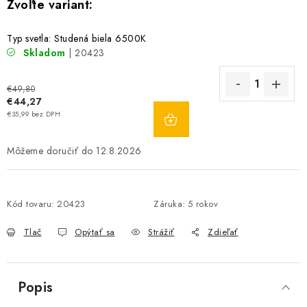
Typ svetla: Studená biela 6500K
Skladom
| 20423
€49,80
€44,27
DO
€35,99 bez DPH
KOŠÍKA
12.8.2026
Kód tovaru:
20423
Záruka
:
5 rokov
Tlač
Opýtať sa
Strážiť
Zdieľať
Popis