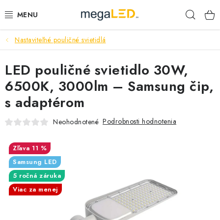
Prejsť
Hľad
na
obsah
Nastaviteľné pouličné svietidlá
PRIEMYSEL
LED pouličné svietidlo 30W,
SVIETIDLÁ
6500K, 3000lm – Samsung čip,
ŽIAROVKY A TRUBICE
s adaptérom
PRACOVNÉ SVIETIDLÁ
Podrobnosti hodnotenia
Neohodnotené
ELEKTROMATERIÁL
11 %
Samsung LED
VENTILÁTORY
5 ročná záruka
Viac za menej
SAMSUNG SVIETIDLÁ