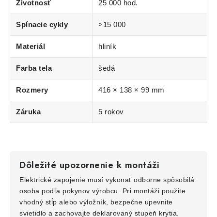
Životnosť
25 000 hod.
Spínacie cykly
>15 000
Materiál
hliník
Farba tela
šedá
Rozmery
416 × 138 × 99 mm
Záruka
5 rokov
Dôležité upozornenie k montáži
Elektrické zapojenie musí vykonať odborne spôsobilá
osoba podľa pokynov výrobcu. Pri montáži použite
vhodný stĺp alebo výložník, bezpečne upevnite
svietidlo a zachovajte deklarovaný stupeň krytia.