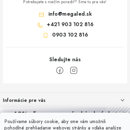
Potrebujete s niečím poradiť? Sme tu pre vás!
info
@
megaled.sk
+421 903 102 816
0903 102 816
Z
á
Informácie pre vás
p
ä
Reklamácie a formulár na odstúpenie od zmluvy
10% zľava
na prvú objednávku
Prijímame online platby
t
Používame súbory cookie, aby sme vám umožnili
Obchodné podmienky
Prihláste sa a
získajte
zľavu aj praktické tipy,
vďaka ktorým
i
pohodlné prehliadanie webovej stránky a vďaka analýze
budete svietiť lepšie a platiť menej.
Blog