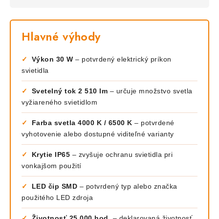
Hlavné výhody
✓
Výkon 30 W
– potvrdený elektrický príkon
svietidla
✓
Svetelný tok 2 510 lm
– určuje množstvo svetla
vyžiareného svietidlom
✓
Farba svetla 4000 K / 6500 K
– potvrdené
vyhotovenie alebo dostupné viditeľné varianty
✓
Krytie IP65
– zvyšuje ochranu svietidla pri
vonkajšom použití
✓
LED čip SMD
– potvrdený typ alebo značka
použitého LED zdroja
✓
Životnosť 25 000 hod.
– deklarovaná životnosť