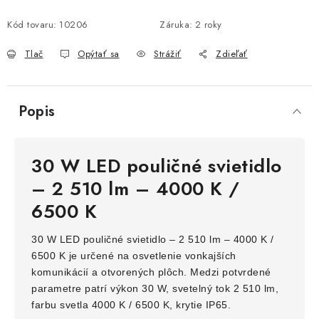
Kód tovaru:
10206
Záruka
:
2 roky
Tlač
Opýtať sa
Strážiť
Zdieľať
Popis
30 W LED pouličné svietidlo
– 2 510 lm – 4000 K /
6500 K
30 W LED pouličné svietidlo – 2 510 lm – 4000 K /
6500 K je určené na osvetlenie vonkajších
komunikácií a otvorených plôch. Medzi potvrdené
parametre patrí výkon 30 W, svetelný tok 2 510 lm,
farbu svetla 4000 K / 6500 K, krytie IP65.