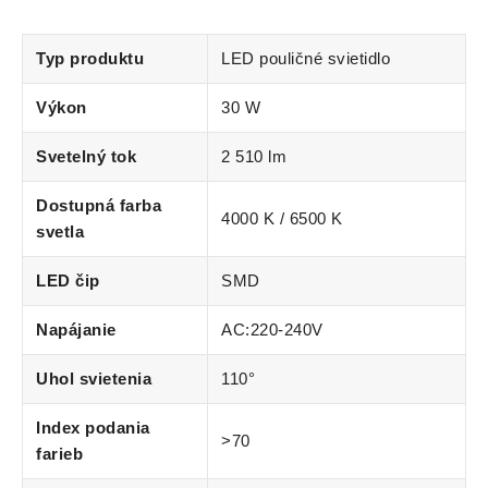
Typ produktu
LED pouličné svietidlo
Výkon
30 W
Svetelný tok
2 510 lm
Dostupná farba
4000 K / 6500 K
svetla
LED čip
SMD
Napájanie
AC:220-240V
Uhol svietenia
110°
Index podania
>70
farieb