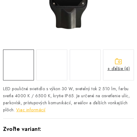
SOLÁRNE SYSTÉMY
SEZÓNNE VÝPREDAJE POĽNOPOTREBY
DOM A ZÁHRADA
OBCHODNÉ PODMIENKY
KONTAKTY
+ ďalšie (4)
O NÁS - MEGALED & JANTON ZÁKAMENNÉ
LED pouličné svietidlo s výkon 30 W, svetelný tok 2 510 lm, farbu
svetla 4000 K / 6500 K, krytie IP65. Je určené na osvetlenie ulíc,
Reklamácie a formulár na odstúpenie od zmluvy
parkovísk, prístupových komunikácií, areálov a ďalších vonkajších
Obchodné podmienky
Podmienky ochrany osobných údajov
plôch.
Viac informácií
O nás - MEGALED & JANTON Zákamenné
Zľavy pre profíkov
Hodnotenie obchodu
Moja objednávka