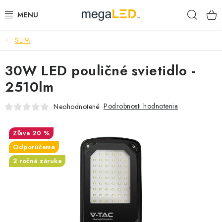
Prejsť
Hľad
na
obsah
SLIM
PRIEMYSEL
30W LED pouličné svietidlo -
SVIETIDLÁ
2510lm
ŽIAROVKY A TRUBICE
Podrobnosti hodnotenia
Neohodnotené
PRACOVNÉ SVIETIDLÁ
20 %
ELEKTROMATERIÁL
Odporúčame
2 ročná záruka
VENTILÁTORY
SAMSUNG SVIETIDLÁ