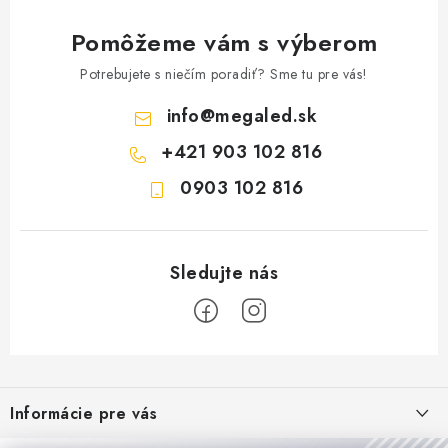
Pomôžeme vám s výberom
Potrebujete s niečím poradiť? Sme tu pre vás!
info
@
megaled.sk
+421 903 102 816
0903 102 816
Z
á
Informácie pre vás
p