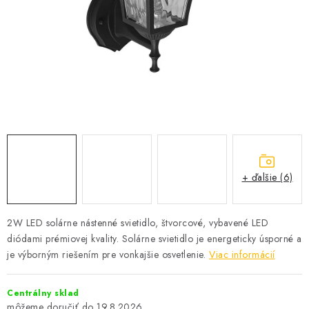
SOLÁRNE SYSTÉMY
SEZÓNNE VÝPREDAJE POĽNOPOTREBY
DOM A ZÁHRADA
OBCHODNÉ PODMIENKY
KONTAKTY
+ ďalšie (6)
O NÁS - MEGALED & JANTON ZÁKAMENNÉ
Reklamácie a formulár na odstúpenie od zmluvy
2W LED solárne nástenné svietidlo, štvorcové, vybavené LED
diódami prémiovej kvality. Solárne svietidlo je energeticky úsporné a
Obchodné podmienky
Podmienky ochrany osobných údajov
je výborným riešením pre vonkajšie osvetlenie.
Viac informácií
O nás - MEGALED & JANTON Zákamenné
Zľavy pre profíkov
Hodnotenie obchodu
Moja objednávka
Centrálny sklad
19.8.2026