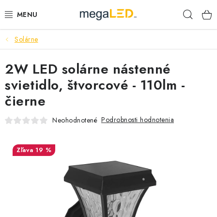
Prejsť
Hľad
na
obsah
Solárne
PRIEMYSEL
2W LED solárne nástenné
SVIETIDLÁ
svietidlo, štvorcové - 110lm -
ŽIAROVKY A TRUBICE
čierne
PRACOVNÉ SVIETIDLÁ
Podrobnosti hodnotenia
Neohodnotené
ELEKTROMATERIÁL
19 %
VENTILÁTORY
SAMSUNG SVIETIDLÁ