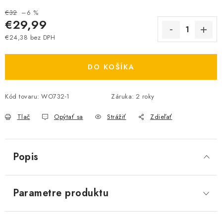
€32
–6 %
€29,99
€24,38 bez DPH
Jednotková cena:
DO KOŠÍKA
Kód tovaru:
WO732-1
Záruka
:
2 roky
Tlač
Opýtať sa
Strážiť
Zdieľať
Popis
Parametre produktu