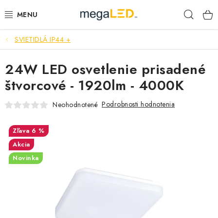
Prejsť
Hľad
na
obsah
SVIETIDLÁ IP44 +
PRIEMYSEL
24W LED osvetlenie prisadené
SVIETIDLÁ
štvorcové - 1920lm - 4000K
ŽIAROVKY A TRUBICE
Podrobnosti hodnotenia
Neohodnotené
PRACOVNÉ SVIETIDLÁ
6 %
ELEKTROMATERIÁL
Akcia
Novinka
VENTILÁTORY
SAMSUNG SVIETIDLÁ