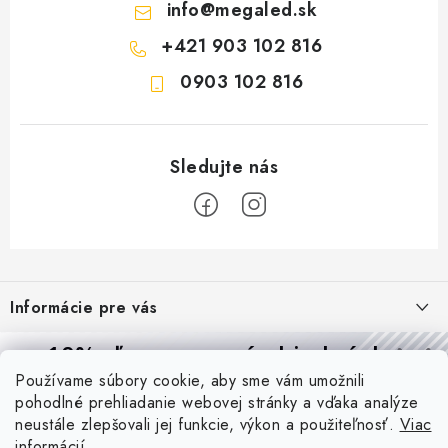
info
@
megaled.sk
+421 903 102 816
0903 102 816
Z
á
Informácie pre vás
p
ä
Reklamácie a formulár na odstúpenie od zmluvy
10% zľava
na prvú objednávku
Prijímame online platby
t
Používame súbory cookie, aby sme vám umožnili
Obchodné podmienky
Prihláste sa a
získajte
zľavu aj praktické tipy,
vďaka ktorým
i
pohodlné prehliadanie webovej stránky a vďaka analýze
budete svietiť lepšie a platiť menej.
Blog
e
Podmienky ochrany osobných údajov
neustále zlepšovali jej funkcie, výkon a použiteľnosť.
Viac
informácií