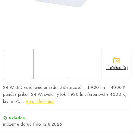
SOLÁRNE SYSTÉMY
SEZÓNNE VÝPREDAJE POĽNOPOTREBY
DOM A ZÁHRADA
OBCHODNÉ PODMIENKY
KONTAKTY
+ ďalšie (5)
O NÁS - MEGALED & JANTON ZÁKAMENNÉ
24 W LED osvetlenie prisadené štvorcové – 1 920 lm – 4000 K
ponúka príkon 24 W, svetelný tok 1 920 lm, farba svetla 4000 K,
Reklamácie a formulár na odstúpenie od zmluvy
krytie IP54.
Viac informácií
Obchodné podmienky
Podmienky ochrany osobných údajov
O nás - MEGALED & JANTON Zákamenné
Skladom
Zľavy pre profíkov
Hodnotenie obchodu
Moja objednávka
12.8.2026