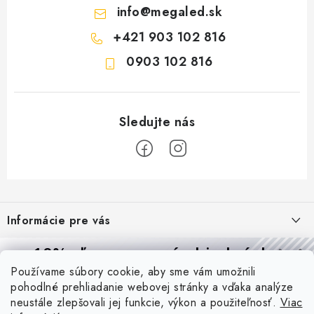
info
@
megaled.sk
+421 903 102 816
0903 102 816
Z
á
Informácie pre vás
p
ä
Reklamácie a formulár na odstúpenie od zmluvy
10% zľava
na prvú objednávku
Prijímame online platby
t
Používame súbory cookie, aby sme vám umožnili
Obchodné podmienky
Prihláste sa a
získajte
zľavu aj praktické tipy,
vďaka ktorým
i
pohodlné prehliadanie webovej stránky a vďaka analýze
budete svietiť lepšie a platiť menej.
Blog
e
Podmienky ochrany osobných údajov
neustále zlepšovali jej funkcie, výkon a použiteľnosť.
Viac