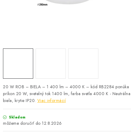
SOLÁRNE SYSTÉMY
SEZÓNNE VÝPREDAJE POĽNOPOTREBY
DOM A ZÁHRADA
OBCHODNÉ PODMIENKY
KONTAKTY
O NÁS - MEGALED & JANTON ZÁKAMENNÉ
20 W ROB – BIELA – 1 400 lm – 4000 K – kód RB2284 ponúka
príkon 20 W, svetelný tok 1400 lm, farba svetla 4000 K - Neutrálna
Reklamácie a formulár na odstúpenie od zmluvy
biela, krytie IP20.
Viac informácií
Obchodné podmienky
Podmienky ochrany osobných údajov
O nás - MEGALED & JANTON Zákamenné
Skladom
Zľavy pre profíkov
Hodnotenie obchodu
Moja objednávka
12.8.2026