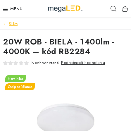
Prejsť
Hľad
na
obsah
SLIM
PRIEMYSEL
20W ROB - BIELA - 1400lm -
SVIETIDLÁ
4000K – kód RB2284
ŽIAROVKY A TRUBICE
Podrobnosti hodnotenia
Neohodnotené
PRACOVNÉ SVIETIDLÁ
Novinka
ELEKTROMATERIÁL
Odporúčame
VENTILÁTORY
SAMSUNG SVIETIDLÁ