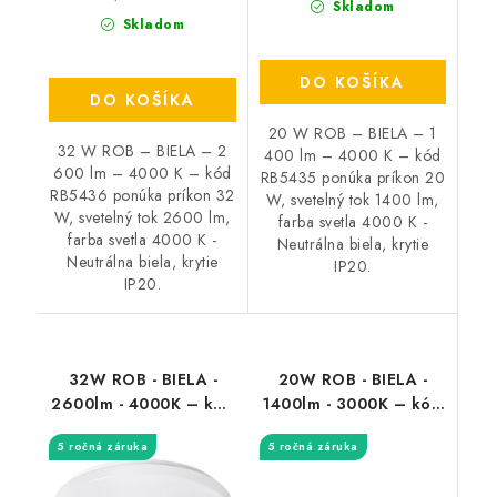
Skladom
Skladom
DO KOŠÍKA
DO KOŠÍKA
20 W ROB – BIELA – 1
32 W ROB – BIELA – 2
400 lm – 4000 K – kód
600 lm – 4000 K – kód
RB5435 ponúka príkon 20
RB5436 ponúka príkon 32
W, svetelný tok 1400 lm,
W, svetelný tok 2600 lm,
farba svetla 4000 K -
farba svetla 4000 K -
Neutrálna biela, krytie
Neutrálna biela, krytie
IP20.
IP20.
32W ROB - BIELA -
20W ROB - BIELA -
2600lm - 4000K – kód
1400lm - 3000K – kód
RB2285
RB3338
5 ročná záruka
5 ročná záruka