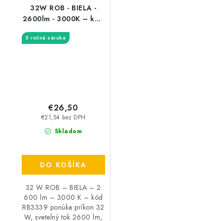
32W ROB - BIELA -
2600lm - 3000K – kód
RB3339
5 ročná záruka
€26,50
€21,54 bez DPH
Skladom
DO KOŠÍKA
32 W ROB – BIELA – 2
600 lm – 3000 K – kód
RB3339 ponúka príkon 32
W, svetelný tok 2600 lm,