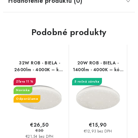
Hodnotenie produktu (0)
Podobné produkty
32W ROB - BIELA -
20W ROB - BIELA -
2600lm - 4000K – kód
1400lm - 4000K – kód
RB5436
RB5435
11 %
5 ročná záruka
Novinka
Odporúčame
€26,50
€15,90
€30
€12,93 bez DPH
€21,54 bez DPH