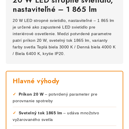
20 W LED stropné svietidlo,
nastaviteľné – 1 865 lm
20 W LED stropné svietidlo, nastaviteľné – 1 865 lm
je určené ako zapustené LED svietidlo pre
interiérové osvetlenie. Medzi potvrdené parametre
patrí príkon 20 W, svetelný tok 1865 lm, varianty
farby svetla Teplá biela 3000 K / Denná biela 4000 K
/ Biela 6400 K, krytie IP20.
Hlavné výhody
✓
Príkon 20 W
– potvrdený parameter pre
porovnanie spotreby
✓
Svetelný tok 1865 lm
– udáva množstvo
vyžarovaného svetla