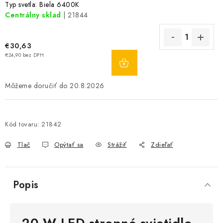
Typ svetla: Biela 6400K
Centrálny sklad
| 21844
€30,63
DO
€24,90 bez DPH
KOŠÍKA
20.8.2026
Kód tovaru:
21842
Tlač
Opýtať sa
Strážiť
Zdieľať
Popis