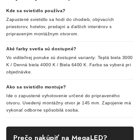
Kde sa svietidlo používa?
Zapustené svietidlo sa hodí do chodieb, obývacích
priestorov, hotelov, predajní a ďalších interiérov s
pripraveným montážnym otvorom.
Aké farby svetla sú dostupné?
Vo viditeľnej ponuke sú dostupné varianty: Teplá biela 3000
K / Denná biela 4000 K / Biela 6400 K. Farba sa vyberá pri
objednávke.
Ako sa svietidlo montuje?
Ide o zapustené vyhotovenie určené do pripraveného
otvoru. Uvedený montážny otvor je 145 mm. Zapojenie má
vykonať odborne spôsobilá osoba.
Prečo nakúpiť na MegaLED?