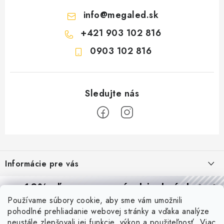
info
@
megaled.sk
+421 903 102 816
0903 102 816
Z
á
Informácie pre vás
p
ä
Reklamácie a formulár na odstúpenie od zmluvy
10% zľava
na prvú objednávku
Prijímame online platby
t
Používame súbory cookie, aby sme vám umožnili
Obchodné podmienky
Prihláste sa a
získajte
zľavu aj praktické tipy,
vďaka ktorým
i
pohodlné prehliadanie webovej stránky a vďaka analýze
budete svietiť lepšie a platiť menej.
Blog
Podmienky ochrany osobných údajov
neustále zlepšovali jej funkcie, výkon a použiteľnosť.
Viac