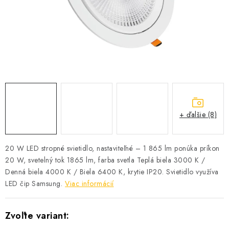
SOLÁRNE SYSTÉMY
SEZÓNNE VÝPREDAJE POĽNOPOTREBY
DOM A ZÁHRADA
OBCHODNÉ PODMIENKY
KONTAKTY
+ ďalšie (8)
O NÁS - MEGALED & JANTON ZÁKAMENNÉ
20 W LED stropné svietidlo, nastaviteľné – 1 865 lm ponúka príkon
20 W, svetelný tok 1865 lm, farba svetla Teplá biela 3000 K /
Reklamácie a formulár na odstúpenie od zmluvy
Denná biela 4000 K / Biela 6400 K, krytie IP20. Svietidlo využíva
Obchodné podmienky
Podmienky ochrany osobných údajov
LED čip Samsung.
Viac informácií
O nás - MEGALED & JANTON Zákamenné
Zľavy pre profíkov
Hodnotenie obchodu
Moja objednávka