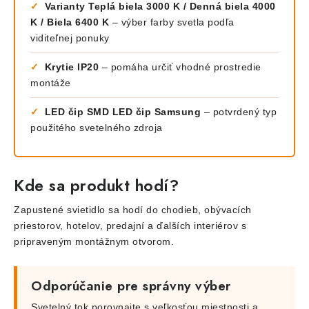
✓
Varianty Teplá biela 3000 K / Denná biela 4000
K / Biela 6400 K
– výber farby svetla podľa
viditeľnej ponuky
✓
Krytie IP20
– pomáha určiť vhodné prostredie
montáže
✓
LED čip SMD LED čip Samsung
– potvrdený typ
použitého svetelného zdroja
Kde sa produkt hodí?
Zapustené svietidlo sa hodí do chodieb, obývacích
priestorov, hotelov, predajní a ďalších interiérov s
pripraveným montážnym otvorom.
Odporúčanie pre správny výber
Svetelný tok porovnajte s veľkosťou miestnosti a