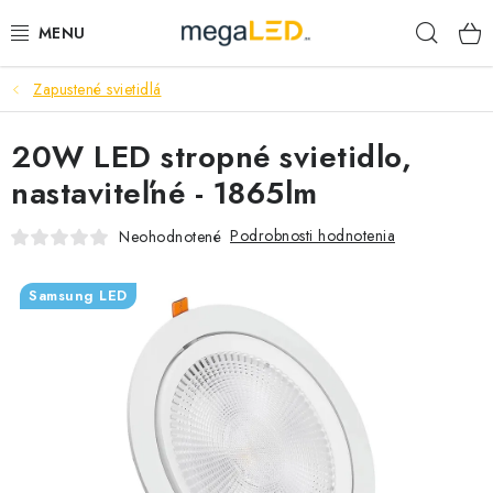
Prejsť
Hľad
na
obsah
Zapustené svietidlá
PRIEMYSEL
20W LED stropné svietidlo,
SVIETIDLÁ
nastaviteľné - 1865lm
ŽIAROVKY A TRUBICE
Podrobnosti hodnotenia
Neohodnotené
PRACOVNÉ SVIETIDLÁ
Samsung LED
ELEKTROMATERIÁL
VENTILÁTORY
SAMSUNG SVIETIDLÁ