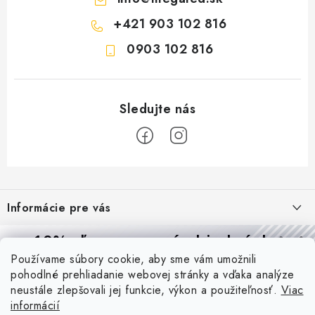
+421 903 102 816
0903 102 816
Z
á
Informácie pre vás
p
ä
Reklamácie a formulár na odstúpenie od zmluvy
10% zľava
na prvú objednávku
Prijímame online platby
t
Používame súbory cookie, aby sme vám umožnili
Obchodné podmienky
Prihláste sa a
získajte
zľavu aj praktické tipy,
vďaka ktorým
i
pohodlné prehliadanie webovej stránky a vďaka analýze
budete svietiť lepšie a platiť menej.
Blog
e
Podmienky ochrany osobných údajov
neustále zlepšovali jej funkcie, výkon a použiteľnosť.
Viac
informácií
PIR vs. mikrovlnný senzor: ktorý je lepší a kedy ho použiť? +