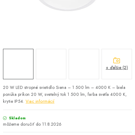
SOLÁRNE SYSTÉMY
SEZÓNNE VÝPREDAJE POĽNOPOTREBY
DOM A ZÁHRADA
OBCHODNÉ PODMIENKY
KONTAKTY
+ ďalšie (2)
O NÁS - MEGALED & JANTON ZÁKAMENNÉ
20 W LED stropné svietidlo Siena – 1 500 lm – 4000 K – biela
ponúka príkon 20 W, svetelný tok 1 500 lm, farba svetla 4000 K,
Reklamácie a formulár na odstúpenie od zmluvy
krytie IP54.
Viac informácií
Obchodné podmienky
Podmienky ochrany osobných údajov
O nás - MEGALED & JANTON Zákamenné
Skladom
Zľavy pre profíkov
Hodnotenie obchodu
Moja objednávka
11.8.2026