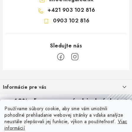
+421 903 102 816
0903 102 816
Z
á
Informácie pre vás
p
ä
Reklamácie a formulár na odstúpenie od zmluvy
10% zľava
na prvú objednávku
Prijímame online platby
t
Používame súbory cookie, aby sme vám umožnili
Obchodné podmienky
Prihláste sa a
získajte
zľavu aj praktické tipy,
vďaka ktorým
i
pohodlné prehliadanie webovej stránky a vďaka analýze
budete svietiť lepšie a platiť menej.
Blog
e
Podmienky ochrany osobných údajov
neustále zlepšovali jej funkcie, výkon a použiteľnosť.
Viac
informácií
PIR vs. mikrovlnný senzor: ktorý je lepší a kedy ho použiť? +