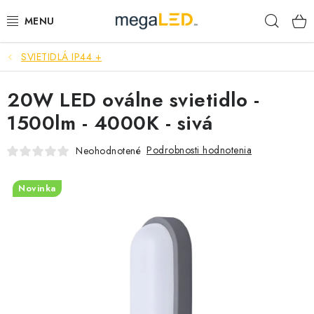
Prejsť
Hľad
na
obsah
SVIETIDLÁ IP44 +
PRIEMYSEL
20W LED oválne svietidlo -
SVIETIDLÁ
1500lm - 4000K - sivá
ŽIAROVKY A TRUBICE
Podrobnosti hodnotenia
Neohodnotené
PRACOVNÉ SVIETIDLÁ
Novinka
ELEKTROMATERIÁL
VENTILÁTORY
SAMSUNG SVIETIDLÁ