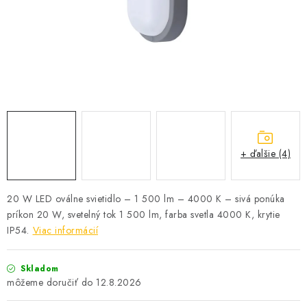
SOLÁRNE SYSTÉMY
SEZÓNNE VÝPREDAJE POĽNOPOTREBY
DOM A ZÁHRADA
OBCHODNÉ PODMIENKY
KONTAKTY
+ ďalšie (4)
O NÁS - MEGALED & JANTON ZÁKAMENNÉ
20 W LED oválne svietidlo – 1 500 lm – 4000 K – sivá ponúka
príkon 20 W, svetelný tok 1 500 lm, farba svetla 4000 K, krytie
Reklamácie a formulár na odstúpenie od zmluvy
IP54.
Viac informácií
Obchodné podmienky
Podmienky ochrany osobných údajov
O nás - MEGALED & JANTON Zákamenné
Skladom
Zľavy pre profíkov
Hodnotenie obchodu
Moja objednávka
12.8.2026