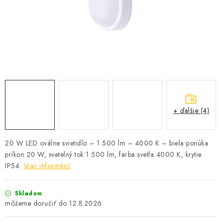
SOLÁRNE SYSTÉMY
SEZÓNNE VÝPREDAJE POĽNOPOTREBY
DOM A ZÁHRADA
OBCHODNÉ PODMIENKY
KONTAKTY
+ ďalšie (4)
O NÁS - MEGALED & JANTON ZÁKAMENNÉ
20 W LED oválne svietidlo – 1 500 lm – 4000 K – biela ponúka
príkon 20 W, svetelný tok 1 500 lm, farba svetla 4000 K, krytie
Reklamácie a formulár na odstúpenie od zmluvy
IP54.
Viac informácií
Obchodné podmienky
Podmienky ochrany osobných údajov
O nás - MEGALED & JANTON Zákamenné
Skladom
Zľavy pre profíkov
Hodnotenie obchodu
Moja objednávka
12.8.2026