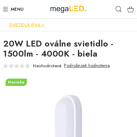
Prejsť
Hľad
na
obsah
SVIETIDLÁ IP44 +
PRIEMYSEL
20W LED oválne svietidlo -
SVIETIDLÁ
1500lm - 4000K - biela
ŽIAROVKY A TRUBICE
Podrobnosti hodnotenia
Neohodnotené
PRACOVNÉ SVIETIDLÁ
Novinka
ELEKTROMATERIÁL
VENTILÁTORY
SAMSUNG SVIETIDLÁ