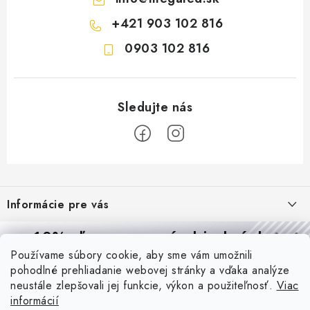
+421 903 102 816
0903 102 816
Z
á
Informácie pre vás
p
ä
Reklamácie a formulár na odstúpenie od zmluvy
10% zľava
na prvú objednávku
Prijímame online platby
t
Používame súbory cookie, aby sme vám umožnili
Obchodné podmienky
Prihláste sa a
získajte
zľavu aj praktické tipy,
vďaka ktorým
i
pohodlné prehliadanie webovej stránky a vďaka analýze
budete svietiť lepšie a platiť menej.
Blog
e
Podmienky ochrany osobných údajov
neustále zlepšovali jej funkcie, výkon a použiteľnosť.
Viac
informácií
PIR vs. mikrovlnný senzor: ktorý je lepší a kedy ho použiť? +