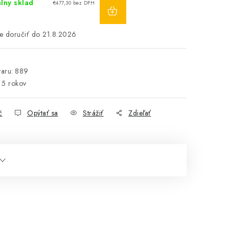
DO
lny sklad
€477,30 bez DPH
KOŠÍKA
21.8.2026
aru:
889
5 rokov
č
Opýtať sa
Strážiť
Zdieľať