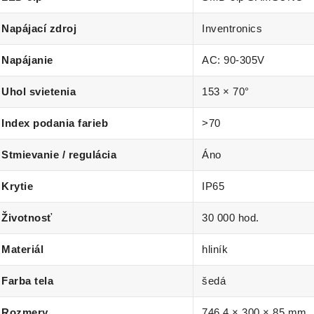
Napájací zdroj
Inventronics
Napájanie
AC: 90-305V
Uhol svietenia
153 × 70°
Index podania farieb
>70
Stmievanie / regulácia
Áno
Krytie
IP65
Životnosť
30 000 hod.
Materiál
hliník
Farba tela
šedá
Rozmery
746.4 × 300 × 85 mm