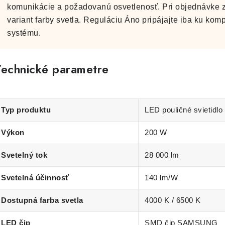
komunikácie a požadovanú osvetlenosť. Pri objednávke z
variant farby svetla. Reguláciu Áno pripájajte iba ku ko
systému.
Technické parametre
Typ produktu
LED pouličné svietidlo
Výkon
200 W
Svetelný tok
28 000 lm
Svetelná účinnosť
140 lm/W
Dostupná farba svetla
4000 K / 6500 K
LED čip
SMD čip SAMSUNG