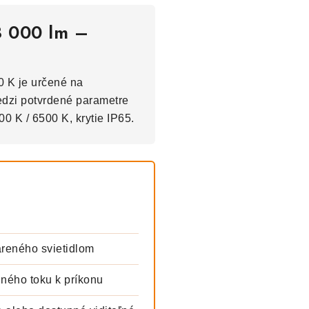
8 000 lm –
0 K je určené na
edzi potvrdené parametre
00 K / 6500 K, krytie IP65.
areného svietidlom
lného toku k príkonu