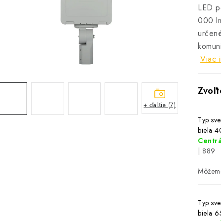
LED po
000 lm
určené
komuni
Viac 
+ ďalšie (7)
Typ sve
biela 
Centrá
| 889
Typ sve
biela 