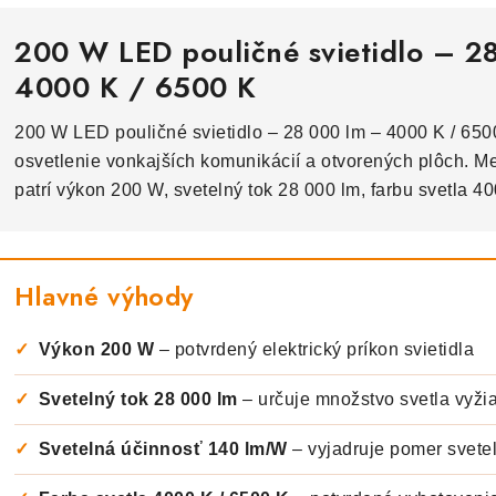
200 W LED pouličné svietidlo – 2
4000 K / 6500 K
200 W LED pouličné svietidlo – 28 000 lm – 4000 K / 650
osvetlenie vonkajších komunikácií a otvorených plôch. M
patrí výkon 200 W, svetelný tok 28 000 lm, farbu svetla 40
Hlavné výhody
✓
Výkon 200 W
– potvrdený elektrický príkon svietidla
✓
Svetelný tok 28 000 lm
– určuje množstvo svetla vyži
✓
Svetelná účinnosť 140 lm/W
– vyjadruje pomer svete