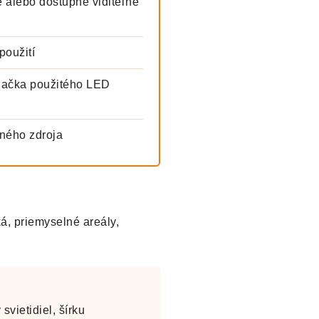
 alebo dostupné viditeľné
použití
načka použitého LED
lného zdroja
á, priemyselné areály,
vietidiel, šírku