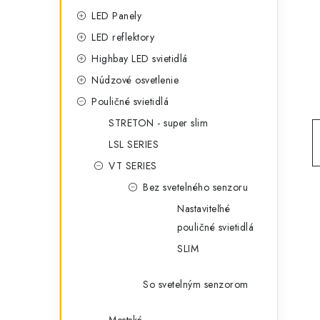
g
ý
LED Panely
ó
LED reflektory
p
r
Highbay LED svietidlá
a
i
Núdzové osvetlenie
e
n
Pouličné svietidlá
STRETON - super slim
e
LSL SERIES
l
VT SERIES
Bez svetelného senzoru
Nastaviteľné
pouličné svietidlá
SLIM
So svetelným senzorom