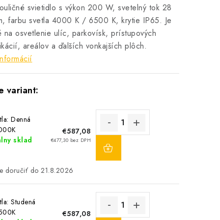
uličné svietidlo s výkon 200 W, svetelný tok 28
, farbu svetla 4000 K / 6500 K, krytie IP65. Je
 na osvetlenie ulíc, parkovísk, prístupových
kácií, areálov a ďalších vonkajších plôch.
informácií
tla: Denná
4000K
€587,08
DO
lny sklad
€477,30 bez DPH
KOŠÍKA
21.8.2026
tla: Studená
6500K
€587,08