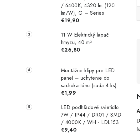
/ 6400K, 4320 lm (120
lm/W), G – Series
€19,90
11 W Elektrický lapač
hmyzu, 40 m²
€26,80
Montážne klipy pre LED
panel – uchytenie do
sadrokartónu (sada 4 ks)
€1,99
N
LED podhľadové svietidlo
A
7W / IP44 / DR01 / SMD
D
/ 4000K / WH - LDL153
€9,40
f