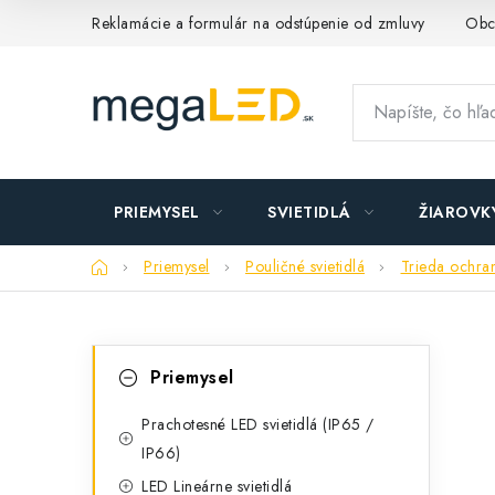
Prejsť
Reklamácie a formulár na odstúpenie od zmluvy
Obc
na
obsah
PRIEMYSEL
SVIETIDLÁ
ŽIAROVK
Domov
Priemysel
Pouličné svietidlá
Trieda ochrany
B
K
Preskočiť
Priemysel
kategórie
a
o
t
Prachotesné LED svietidlá (IP65 /
č
IP66)
e
n
LED Lineárne svietidlá