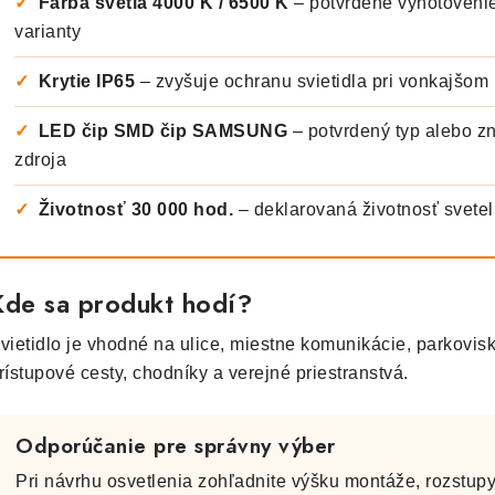
✓
Farba svetla 4000 K / 6500 K
– potvrdené vyhotovenie
varianty
✓
Krytie IP65
– zvyšuje ochranu svietidla pri vonkajšom 
✓
LED čip SMD čip SAMSUNG
– potvrdený typ alebo z
zdroja
✓
Životnosť 30 000 hod.
– deklarovaná životnosť svete
Kde sa produkt hodí?
vietidlo je vhodné na ulice, miestne komunikácie, parkovisk
rístupové cesty, chodníky a verejné priestranstvá.
Odporúčanie pre správny výber
Pri návrhu osvetlenia zohľadnite výšku montáže, rozstupy s