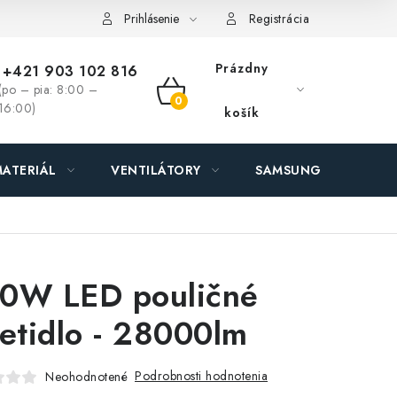
ás - MEGALED & JANTON Zákamenné
Zľavy pre profíkov
Hod
Prihlásenie
Registrácia
Prázdny
+421 903 102 816
(po – pia: 8:00 –
NÁKUPNÝ
16:00)
košík
KOŠÍK
ATERIÁL
VENTILÁTORY
SAMSUNG SVIETIDLÁ
0W LED pouličné
ietidlo - 28000lm
Podrobnosti hodnotenia
Neohodnotené