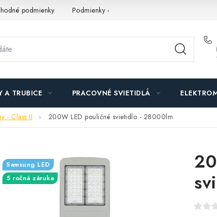
hodné podmienky
Podmienky ochrany osobných údajov
O n
Y A TRUBICE
PRACOVNÉ SVIETIDLÁ
ELEKTROM
 - Class II
200W LED pouličné svietidlo - 28000lm
20
Samsung LED
sv
5 ročná záruka