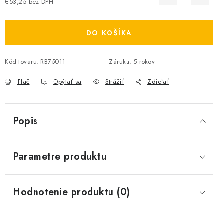
€53,25 bez DPH
Jednotková cena:
DO KOŠÍKA
Kód tovaru:
RB75011
Záruka
:
5 rokov
Tlač
Opýtať sa
Strážiť
Zdieľať
Popis
Parametre produktu
Hodnotenie produktu (0)