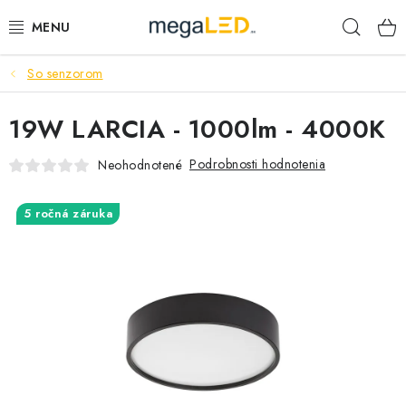
Prejsť
Hľad
na
obsah
So senzorom
PRIEMYSEL
19W LARCIA - 1000lm - 4000K
SVIETIDLÁ
Podrobnosti hodnotenia
Neohodnotené
ŽIAROVKY A TRUBICE
5 ročná záruka
PRACOVNÉ SVIETIDLÁ
ELEKTROMATERIÁL
VENTILÁTORY
SAMSUNG SVIETIDLÁ