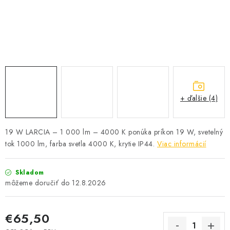
SOLÁRNE SYSTÉMY
SEZÓNNE VÝPREDAJE POĽNOPOTREBY
DOM A ZÁHRADA
OBCHODNÉ PODMIENKY
+ ďalšie (4)
KONTAKTY
19 W LARCIA – 1 000 lm – 4000 K ponúka príkon 19 W, svetelný
O NÁS - MEGALED & JANTON ZÁKAMENNÉ
tok 1000 lm, farba svetla 4000 K, krytie IP44.
Viac informácií
Reklamácie a formulár na odstúpenie od zmluvy
Skladom
Obchodné podmienky
Podmienky ochrany osobných údajov
12.8.2026
O nás - MEGALED & JANTON Zákamenné
Zľavy pre profíkov
Hodnotenie obchodu
Moja objednávka
€65,50